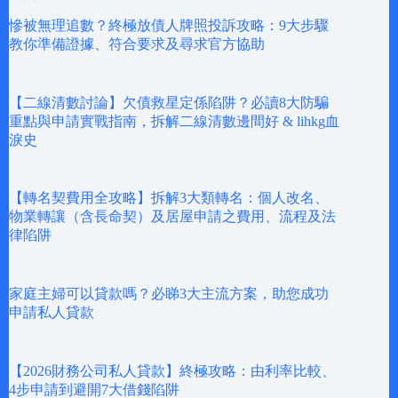
慘被無理追數？終極放債人牌照投訴攻略：9大步驟
教你準備證據、符合要求及尋求官方協助
【二線清數討論】欠債救星定係陷阱？必讀8大防騙
重點與申請實戰指南，拆解二線清數邊間好 & lihkg血
淚史
【轉名契費用全攻略】拆解3大類轉名：個人改名、
物業轉讓（含長命契）及居屋申請之費用、流程及法
律陷阱
家庭主婦可以貸款嗎？必睇3大主流方案，助您成功
申請私人貸款
【2026財務公司私人貸款】終極攻略：由利率比較、
4步申請到避開7大借錢陷阱