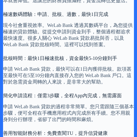
本就會降低。這讓您的財務負擔減輕，資金流轉也更靈活。
極速數碼體驗：申請、批核、過數，最快1日完成
現今社會重視效率。WeLab Bank 透過其數碼平台，為您提供
極速的貸款體驗。從提交申請到資金到手，整個過程都追求
最快速度。很多人關心 WeLab Bank 貸款易批與否，以及
WeLab Bank 貸款批核時間。這裡可以找到答案。
批核時間：最快1日極速批核，資金最快5-10分鐘到手
申請 WeLab Bank 貸款，最快可以在1日內獲得批核。款項甚
至最快可在5至10分鐘內直接存入您的 WeLab Bank 戶口。這
對於急需資金周轉的人來說，是非常大的幫助。
簡化申請流程：僅需3步驟，全程App內完成，無需露面
申請 WeLab Bank 貸款的過程非常簡單。您只需跟隨三個基本
步驟，便可全程在手機應用程式內完成所有手續。您不用親
身到分行辦理，省卻了出門的時間和麻煩。
善用智能財務分析：免費查閱TU，提升信貸健康