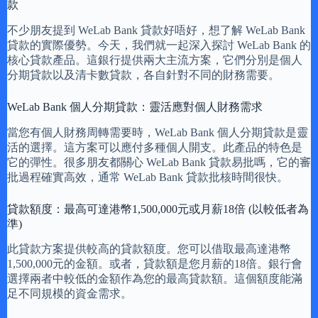
款
不少朋友提到 WeLab Bank 貸款好唔好，想了解 WeLab Bank
貸款的實際優勢。今天，我們就一起深入探討 WeLab Bank 的
核心貸款產品。這銀行提供兩大主流方案，它們分別是個人
分期貸款以及清卡數貸款，各自針對不同的財務需要。
WeLab Bank 個人分期貸款：靈活應對個人財務需求
當您有個人財務周轉需要時，WeLab Bank 個人分期貸款是靈
活的選擇。這方案可以應付多種個人開支。此產品的特色是
它的彈性。很多朋友都關心 WeLab Bank 貸款易批嗎，它的審
批過程確實高效，通常 WeLab Bank 貸款批核時間很快。
貸款額度：最高可達港幣1,500,000元或月薪18倍 (以較低者為
準)
此貸款方案提供較高的貸款額度。您可以借取最高達港幣
1,500,000元的金額。或者，貸款額是您月薪的18倍。銀行會
選擇兩者中較低的金額作為您的最高貸款額。這個額度能滿
足不同規模的資金需求。