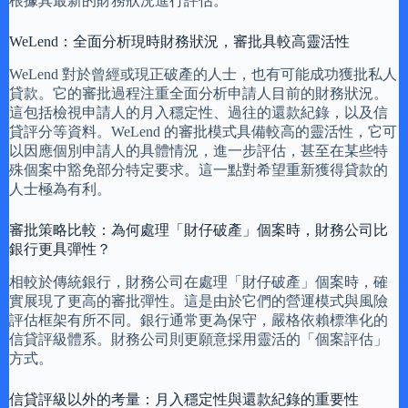
根據其最新的財務狀況進行評估。
WeLend：全面分析現時財務狀況，審批具較高靈活性
WeLend 對於曾經或現正破產的人士，也有可能成功獲批私人
貸款。它的審批過程注重全面分析申請人目前的財務狀況。
這包括檢視申請人的月入穩定性、過往的還款紀錄，以及信
貸評分等資料。WeLend 的審批模式具備較高的靈活性，它可
以因應個別申請人的具體情況，進一步評估，甚至在某些特
殊個案中豁免部分特定要求。這一點對希望重新獲得貸款的
人士極為有利。
審批策略比較：為何處理「財仔破產」個案時，財務公司比
銀行更具彈性？
相較於傳統銀行，財務公司在處理「財仔破產」個案時，確
實展現了更高的審批彈性。這是由於它們的營運模式與風險
評估框架有所不同。銀行通常更為保守，嚴格依賴標準化的
信貸評級體系。財務公司則更願意採用靈活的「個案評估」
方式。
信貸評級以外的考量：月入穩定性與還款紀錄的重要性