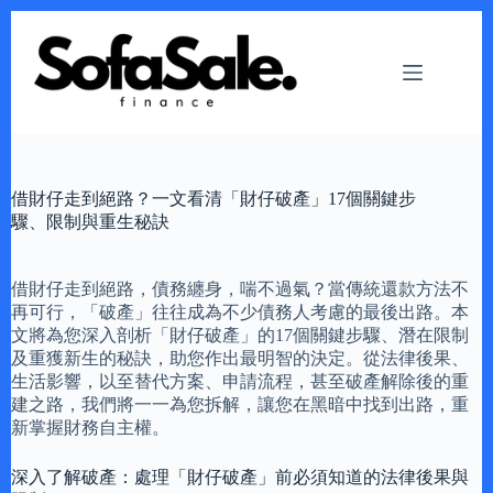
Skip
to
content
借財仔走到絕路？一文看清「財仔破產」17個關鍵步
驟、限制與重生秘訣
借財仔走到絕路，債務纏身，喘不過氣？當傳統還款方法不
再可行，「破產」往往成為不少債務人考慮的最後出路。本
文將為您深入剖析「財仔破產」的17個關鍵步驟、潛在限制
及重獲新生的秘訣，助您作出最明智的決定。從法律後果、
生活影響，以至替代方案、申請流程，甚至破產解除後的重
建之路，我們將一一為您拆解，讓您在黑暗中找到出路，重
新掌握財務自主權。
深入了解破產：處理「財仔破產」前必須知道的法律後果與