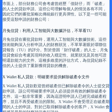
市面上，部分財務公司會考慮曾經歷「借財仔」而「破產」
的人士的貸款申請。這些公司理解每個人的情況各有不同，
因此它們的審批策略比傳統銀行更具彈性。以下是一些可能
接受這類申請的財務公司：
月兔信貸：利用人工智能與大數據評估，不單看TU
月兔信貸在審批貸款時，運用人工智能與大數據技術。這些
技術能夠深入分析申請人的財務狀況，不單單著眼於環聯信
貸報告（TU）的評分。對於曾因「財仔破產」的人士，月兔
信貸會綜合考慮其現時的收入穩定性、就業狀況及其他可證
明還款能力的文件。這種多維度的評估方式，為信貸紀錄不
佳的人士提供了重新獲得貸款的機會。
X Wallet 私人貸款：明確要求提供解除破產令文件
X Wallet 私人貸款歡迎曾經破產但已解除破產令的人士提交貸
款申請。該公司明確要求申請人必須提供有效的解除破產令
文件。這一點非常重要，因為這證明申請人已經完成破產程
序，並且不再受破產法的限制。X Wallet 不會受理正在破產期
間的人士的申請。對於已取得解除破產令的客戶，X Wallet 會