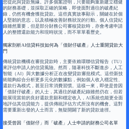
您從此與貸款無緣。許多個案證明，只要能夠重新建立穩健
的財務基礎，並採取正確的策略，即使面對過往的破產紀
錄，仍然有機會獲批貸款。這些真實故事顯示，關鍵在於個
人堅韌的意志，以及積極改善財務狀況的行動。個人信貸紀
錄雖然重要，但是部分財務公司審核貸款時，亦會考慮申請
人的整體還款能力和現時狀況，而不單單看歷史。
獨家剖析AI信貸科技如何為「借財仔破產」人士重開貸款大
門
傳統貸款機構在審批貸款時，主要依賴環聯信貸報告（TU）
來評估申請人的信貸風險。然而，隨著科技不斷進步，人工
智能（AI）與大數據分析正在改變貸款審批模式。這些新技
術能夠綜合分析更多元化的數據點，例如個人收入穩定性、
還款行為模式，甚至日常消費習慣。這樣一來，即使是曾因
「借財仔破產」的人士，其過往的破產紀錄雖然仍在，但若
能展現當前的良好還款意願和穩定收入，AI系統也能更全面
地評估其信貸能力，提供傳統評估方式所沒有的機會。這對
需要重新出發的人士而言，無疑開闢了新的貸款途徑。
接受曾因「借財仔」而「破產」人士申請的財務公司名單