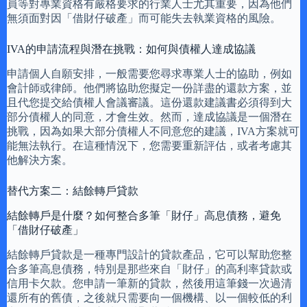
員等對專業資格有嚴格要求的行業人士尤其重要，因為他們
無須面對因「借財仔破產」而可能失去執業資格的風險。
IVA的申請流程與潛在挑戰：如何與債權人達成協議
申請個人自願安排，一般需要您尋求專業人士的協助，例如
會計師或律師。他們將協助您擬定一份詳盡的還款方案，並
且代您提交給債權人會議審議。這份還款建議書必須得到大
部分債權人的同意，才會生效。然而，達成協議是一個潛在
挑戰，因為如果大部分債權人不同意您的建議，IVA方案就可
能無法執行。在這種情況下，您需要重新評估，或者考慮其
他解決方案。
替代方案二：結餘轉戶貸款
結餘轉戶是什麼？如何整合多筆「財仔」高息債務，避免
「借財仔破產」
結餘轉戶貸款是一種專門設計的貸款產品，它可以幫助您整
合多筆高息債務，特別是那些來自「財仔」的高利率貸款或
信用卡欠款。您申請一筆新的貸款，然後用這筆錢一次過清
還所有的舊債，之後就只需要向一個機構、以一個較低的利