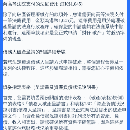
向高等法院支付的法庭費用 (HK$1,045)
除了向破產管理署繳存的款項外，您還需要向高等法院支付
一筆法庭費用，金額為港幣1,045元。這筆費用是用於處理破
產呈請的法庭行政程序，確保您的申請能夠在法庭系統中順
利進行。這兩筆款項都是您正式申請「财仔 破产」前必須準
備的現金。
債務人破產呈請的5個詳細步驟
若您決定透過債務人呈請方式申請破產，整個過程會涉及一
系列的法律程序。這些步驟環環相扣，需要您細心準備和依
循。
填妥指定表格（呈請書及資產負債狀況說明書）
首先，您需要填妥兩份關鍵的法律表格：《破產(表格)規例》
中的表格3「債務人破產呈請書」和表格28C「資產負債狀況
說明書(債務人呈請)」。呈請書是您正式向法庭提出的破產申
請文件，而資產負債狀況說明書則詳列您所有的資產、負
債、收入和支出。請您確保所有資料準確無誤，因為這將是
法庭評估您財務狀況的重要依據。