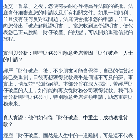
提交「誓章」之後，您便需要耐心等待高等法院的審批。法
庭會仔細審查您的申請以及所有相關文件。如果一切順利，
並且沒有任何反對或問題，法庭便會批准您的申請，並正式
向您發出「破產解除證明書」。當您收到這份證明書，便代
表您已正式脫離「財仔破產」的狀態，可以開始重建信貸的
旅程。
實測與分析：哪些財務公司願意考慮曾因「財仔破產」人士
的申請？
經歷「財仔破產」後，不少朋友可能會覺得，自己的信貸紀
錄已受重創，日後再想獲得貸款幾乎是個遙不可及的夢。事
實上，情況並非如此絕望。本部分旨在深入探討，曾經歷財
仔破產的人士，如何能夠再次從財務公司獲得貸款。我們亦
會分析哪些財務公司，特別願意考慮這類申請，助您重建財
務未來。
真人實證：他們如何從「財仔破產」中重生，成功獲批貸
款？
經歷「財仔破產」固然是人生中的一道難關，可是這不代表