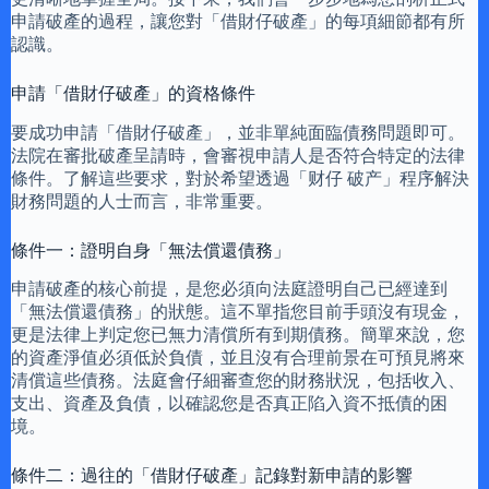
申請破產的過程，讓您對「借財仔破產」的每項細節都有所
認識。
申請「借財仔破產」的資格條件
要成功申請「借財仔破產」，並非單純面臨債務問題即可。
法院在審批破產呈請時，會審視申請人是否符合特定的法律
條件。了解這些要求，對於希望透過「财仔 破产」程序解決
財務問題的人士而言，非常重要。
條件一：證明自身「無法償還債務」
申請破產的核心前提，是您必須向法庭證明自己已經達到
「無法償還債務」的狀態。這不單指您目前手頭沒有現金，
更是法律上判定您已無力清償所有到期債務。簡單來說，您
的資產淨值必須低於負債，並且沒有合理前景在可預見將來
清償這些債務。法庭會仔細審查您的財務狀況，包括收入、
支出、資產及負債，以確認您是否真正陷入資不抵債的困
境。
條件二：過往的「借財仔破產」記錄對新申請的影響