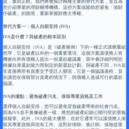
題，重回正軌。我們將會探討兩種主要的替代方案，並且為
您介紹專業的理財輔導機構。這些方案或能助您避免「借財
仔破產」的困境，重新掌握財務主導權。
替代方案一：個人自願安排 (IVA)
IVA是什麼？與破產的根本區別
個人自願安排（IVA）是《破產條例》下的一種正式債務重組
程序，它是破產以外的一個重要選項。這個方案讓債務人有
機會向所有債權人提出一份還款建議書，當中會詳細列明您
根據自身還款能力而制定的新還款計劃。與破產不同，IVA並
非直接將所有資產交予受託人變現，它是一個協議過程，旨
在讓您在保留部分資產的情況下，與債權人達成可行的還款
協議。
IVA的優點：避免破產污名、保留專業資格及工作
選擇個人自願安排，您可以避免背負破產帶來的社會污名。
因為IVA並不會像破產一樣，將您的破產紀錄公開刊登於憲報
或報章。此外，IVA的最大優勢，在於它通常可以讓債務人保
留其專業資格與現有工作。這對於律師、會計師、保險從業