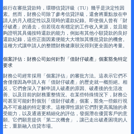
銀行在審批貸款時，環聯信貸評級（TU）幾乎是決定性因
素。然而，財務公司除了參考信貸評級，還會將重點放在申
請人的月入穩定性以及現時的還款紀錄。即使個人曾有「財
仔破產」的過去，但若現在有穩定的工作收入來源，並且能
夠證明其具備按時還款的能力，例如有其他小額貸款的良好
還款紀錄，這些正面因素便能大大增加其獲批貸款的機會。
這種方式讓申請人的整體財務健康狀況得到更全面的考量。
個案評估：財務公司如何針對「借財仔破產」個案豁免特定
要求
財務公司經常採用「個案評估」的審批方法。這表示它們不
會僅僅因為申請人有「借財仔破產」的歷史就一概拒絕。相
反，它們會深入了解申請人破產的原因、破產後的生活改
善、以及目前的財務重整情況。在某些特殊情況下，財務公
司甚至可能針對個別「借財仔破產」個案，豁免一些銀行視
為不可逾越的特定要求。這種彈性源於它們對更高風險的承
受能力，以及通過更精細化的評估，發掘潛在優質客戶的意
願。它們願意提供「第二次機會」，讓已走出破產困境的人
士，重新融入信貸市場。