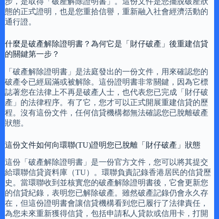
步，是取得「破產解除證明書」。這份文件是您擺脫破產狀
態的正式證明，也是您重拾信譽，重新融入社會經濟活動的
通行證。
什麼是破產解除證明書？為何它是「財仔破產」後重建信貸
的關鍵第一步？
「破產解除證明書」是法庭發出的一份文件，用來確認您的
破產令已經屆滿或被解除。這份證明書非常關鍵，因為它標
誌著您在法律上不再是破產人士，也代表您已完成「財仔破
產」的法律程序。有了它，您才可以正式開展重建信貸的歷
程。沒有這份文件，任何信貸機構都無法確認您已脫離破產
狀態。
這份文件如何向環聯(TU)證明您已脫離「財仔破產」狀態
這份「破產解除證明書」是一份官方文件，您可以將其提交
給環聯信貸資料庫（TU）。環聯負責記錄香港居民的信貸歷
史。當環聯收到並核實您的破產解除證明書後，它會更新您
的信貸紀錄，表明您已解除破產。雖然破產記錄仍會永久存
在，但這份證明書會讓信貸機構看到您已履行了法律責任，
為您未來重新獲得信貸，包括申請私人貸款或信用卡，打開