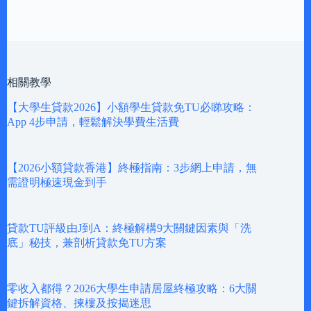
相關教學
【大學生貸款2026】小額學生貸款免TU必睇攻略：
App 4步申請，輕鬆解決學費生活費
【2026小額貸款香港】終極指南：3步網上申請，無
需證明極速現金到手
貸款TU評級由J到A：終極解構9大關鍵因素與「洗
底」秘技，兼剖析貸款免TU方案
零收入都得？2026大學生申請居屋終極攻略：6大關
鍵拆解資格、揀樓及按揭迷思