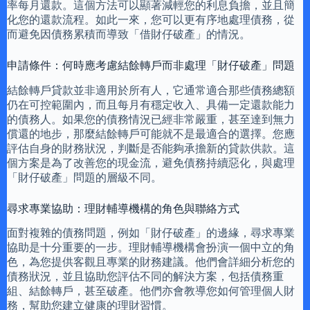
率每月還款。這個方法可以顯著減輕您的利息負擔，並且簡
化您的還款流程。如此一來，您可以更有序地處理債務，從
而避免因債務累積而導致「借財仔破產」的情況。
申請條件：何時應考慮結餘轉戶而非處理「財仔破產」問題
結餘轉戶貸款並非適用於所有人，它通常適合那些債務總額
仍在可控範圍內，而且每月有穩定收入、具備一定還款能力
的債務人。如果您的債務情況已經非常嚴重，甚至達到無力
償還的地步，那麼結餘轉戶可能就不是最適合的選擇。您應
評估自身的財務狀況，判斷是否能夠承擔新的貸款供款。這
個方案是為了改善您的現金流，避免債務持續惡化，與處理
「財仔破產」問題的層級不同。
尋求專業協助：理財輔導機構的角色與聯絡方式
面對複雜的債務問題，例如「財仔破產」的邊緣，尋求專業
協助是十分重要的一步。理財輔導機構會扮演一個中立的角
色，為您提供客觀且專業的財務建議。他們會詳細分析您的
債務狀況，並且協助您評估不同的解決方案，包括債務重
組、結餘轉戶，甚至破產。他們亦會教導您如何管理個人財
務，幫助您建立健康的理財習慣。