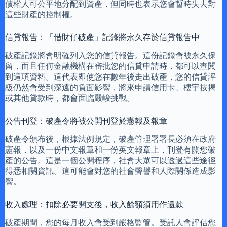
債權人可公平地分配到資產，但同時也表示您會暫時失去對
這些財產的控制權。
信貸報告：「借財仔破產」記錄將永久存於信貸報告中
破產記錄將會明確列入您的信貸報告。這份記錄會被永久保
留，而且任何金融機構在審批您的信貸申請時，都可以查閱
到這項資料。這代表即使您在數年後走出破產，您的信貸評
級仍然會受到深遠的負面影響，將來申請信用卡、樓宇按揭
或其他貸款時，都會面臨嚴峻挑戰。
公告刊登：破產令將被公開刊登於憲報及報章
破產令頒布後，根據法例規定，破產管理署署長必須在政府
憲報，以及一份中文報章和一份英文報章上，刊登有關您破
產的公告。這是一個公開程序，社會大眾可以透過這些途徑
得悉相關資訊。這可能會對您的社會聲譽和人際關係造成影
響。
收入處理：扣除必要開支後，收入餘額須用作還款
破產期間，您的每月收入會受到嚴格監管。受託人會評估您