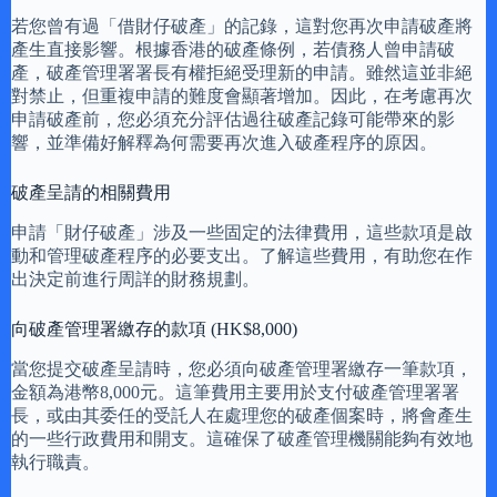
若您曾有過「借財仔破產」的記錄，這對您再次申請破產將
產生直接影響。根據香港的破產條例，若債務人曾申請破
產，破產管理署署長有權拒絕受理新的申請。雖然這並非絕
對禁止，但重複申請的難度會顯著增加。因此，在考慮再次
申請破產前，您必須充分評估過往破產記錄可能帶來的影
響，並準備好解釋為何需要再次進入破產程序的原因。
破產呈請的相關費用
申請「財仔破產」涉及一些固定的法律費用，這些款項是啟
動和管理破產程序的必要支出。了解這些費用，有助您在作
出決定前進行周詳的財務規劃。
向破產管理署繳存的款項 (HK$8,000)
當您提交破產呈請時，您必須向破產管理署繳存一筆款項，
金額為港幣8,000元。這筆費用主要用於支付破產管理署署
長，或由其委任的受託人在處理您的破產個案時，將會產生
的一些行政費用和開支。這確保了破產管理機關能夠有效地
執行職責。