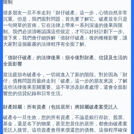
限制
很多朋友一旦不幸走到「財仔破產」這一步，心情自然非常
沉重。但是，我們面對問題，首先要了解它。破產並非只是
一句簡單的宣佈，它在法律上帶來一系列深遠的後果與限
制。我們必須清晰認識這些規定，才可以好好計劃下一步。
接下來，我們會仔細拆解「借財仔破產」後的種種影響，讓
大家對這個嚴肅的法律程序有全面了解。
「借財仔破產」的法律後果：頒令後對財產、信貸及生活的
全面影響
當法庭頒布破產令，一切就進入了新的階段。對於因為「財
仔」債務問題而最終走到「破產」這一步的朋友來說，了解
這些法律後果至關重要。這不單涉及財產處理，還會全面影
響您的信貸紀錄和日常生活。
財產歸屬：所有資產（包括居所）將歸屬破產案受託人
破產令一旦生效，您的所有資產，不論是銀行存款、股票、
基金，還是名下的物業，甚至您居住的居所，都會由破產案
受託人接管。這些資產會用來償還您的債務。這個程序確保