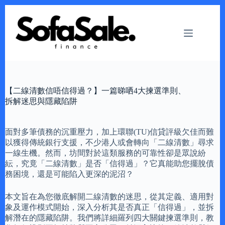
Skip
to
content
【二線清數信唔信得過？】一篇睇哂4大揀選準則、
拆解迷思與隱藏陷阱
面對多筆債務的沉重壓力，加上環聯(TU)信貸評級欠佳而難
以獲得傳統銀行支援，不少港人或會轉向「二線清數」尋求
一線生機。然而，坊間對於這類服務的可靠性卻是眾說紛
紜，究竟「二線清數」是否「信得過」？它真能助您擺脫債
務困境，還是可能陷入更深的泥沼？
本文旨在為您徹底解開二線清數的迷思，從其定義、適用對
象及運作模式開始，深入分析其是否真正「信得過」，並拆
解潛在的隱藏陷阱。我們將詳細羅列四大關鍵揀選準則，教