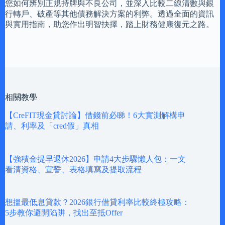
您如何辨別正規持牌與不良公司，並深入比較二線清數與銀
行轉戶、破產等其他債務解決方案的利弊。透過全面的資訊
與實用指南，助您作出明智抉擇，踏上財務健康復元之路。
相關教學
【CreFIT現金貸討論】借錢前必睇！6大實測解構申
請、利率及「cred假」真相
【強積金提早退休2026】申請4大步驟懶人包：一文
看清資格、宣誓、表格填寫及提取流程
想搵最低息貸款？2026銀行借貸利率比較終極攻略：
5步教你避開陷阱，找出至抵Offer