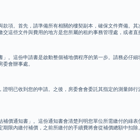
與款項。首先，請準備所有相關的樓契副本，確保文件齊備。其
繳交這些文件與費用的地方是您所屬的租約事務管理處，或者直
書」。這份申請書是啟動整個補地價程序的第一步。請務必仔細
房委會辦事處。
，證明已收到您的申請。之後，房委會會委託其指定的測量師行
估補價通知書」。這份通知書會清楚列明您單位所需繳付的綠表
定期限內繳付補價，之前所繳付的手續費將會從補價總額中扣除