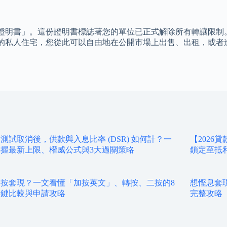
證明書」。這份證明書標誌著您的單位已正式解除所有轉讓限制
的私人住宅，您從此可以自由地在公開市場上出售、出租，或者
測試取消後，供款與入息比率 (DSR) 如何計？一
【2026
握最新上限、權威公式與3大過關策略
鎖定至抵
按套現？一文看懂「加按英文」、轉按、二按的8
想慳息套
關鍵比較與申請攻略
完整攻略