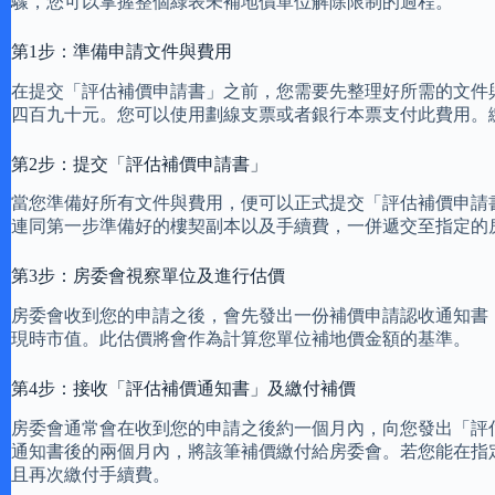
驟，您可以掌握整個綠表未補地價單位解除限制的過程。
第1步：準備申請文件與費用
在提交「評估補價申請書」之前，您需要先整理好所需的文件
四百九十元。您可以使用劃線支票或者銀行本票支付此費用。
第2步：提交「評估補價申請書」
當您準備好所有文件與費用，便可以正式提交「評估補價申請
連同第一步準備好的樓契副本以及手續費，一併遞交至指定的
第3步：房委會視察單位及進行估價
房委會收到您的申請之後，會先發出一份補價申請認收通知書
現時市值。此估價將會作為計算您單位補地價金額的基準。
第4步：接收「評估補價通知書」及繳付補價
房委會通常會在收到您的申請之後約一個月內，向您發出「評
通知書後的兩個月內，將該筆補價繳付給房委會。若您能在指
且再次繳付手續費。