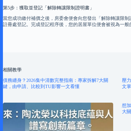
第5步：獲取並登記「解除轉讓限制證明書」
當您成功繳付補價之後，房委會便會向您發出「解除轉讓限制
註冊處登記。完成登記程序後，您的居屋單位便會被視為一般
相關教學
債務纏身？2026集中清數完整指南：專家拆解7大關
壓力
鍵，由申請、比較到TU影響一文看懂
文掌
想加
大