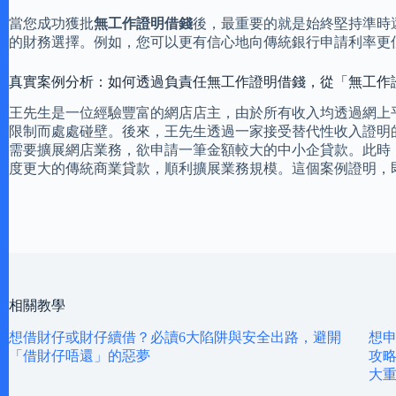
當您成功獲批
無工作證明借錢
後，最重要的就是始終堅持準時
的財務選擇。例如，您可以更有信心地向傳統銀行申請利率更
真實案例分析：如何透過負責任無工作證明借錢，從「無工作
王先生是一位經驗豐富的網店店主，由於所有收入均透過網上
限制而處處碰壁。後來，王先生透過一家接受替代性收入證明
需要擴展網店業務，欲申請一筆金額較大的中小企貸款。此時
度更大的傳統商業貸款，順利擴展業務規模。這個案例證明，
相關教學
想借財仔或財仔續借？必讀6大陷阱與安全出路，避開
想申
「借財仔唔還」的惡夢
攻略
大