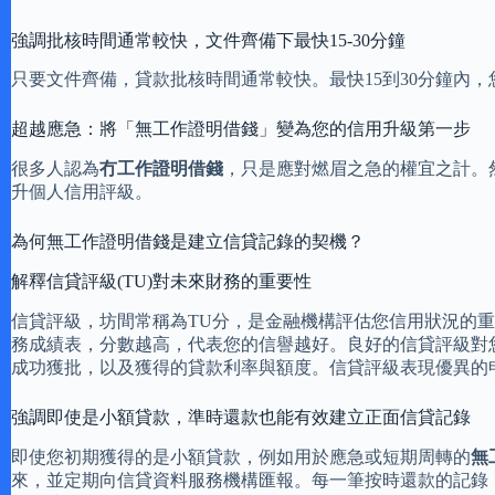
強調批核時間通常較快，文件齊備下最快15-30分鐘
只要文件齊備，貸款批核時間通常較快。最快15到30分鐘內
超越應急：將「無工作證明借錢」變為您的信用升級第一步
很多人認為
冇工作證明借錢
，只是應對燃眉之急的權宜之計。
升個人信用評級。
為何無工作證明借錢是建立信貸記錄的契機？
解釋信貸評級(TU)對未來財務的重要性
信貸評級，坊間常稱為TU分，是金融機構評估您信用狀況的
務成績表，分數越高，代表您的信譽越好。良好的信貸評級對
成功獲批，以及獲得的貸款利率與額度。信貸評級表現優異的
強調即使是小額貸款，準時還款也能有效建立正面信貸記錄
即使您初期獲得的是小額貸款，例如用於應急或短期周轉的
無
來，並定期向信貸資料服務機構匯報。每一筆按時還款的記錄