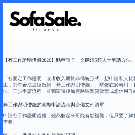
Skip
to
content
【冇工作證明借錢2026】點申請？一文睇清5類人士申請方法
「冇固定工作證明，或者收入屬於非傳統形式，想申請私人貸款
生，都有合法途徑做到「無工作證明借錢」。關鍵在於善用「
法、三步申請流程，並獨家傳授如何將呢類貸款變成您信用升
無工作證明借錢的實際申請流程與必備文件清單
申請冇工作證明借錢，雖然聽起來可能有點複雜，但只要了解
需要。