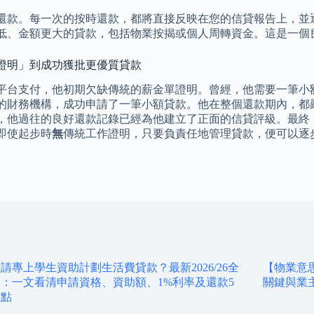
還款。每一次的按時還款，都將直接反映在您的信貸報告上，並
低、金額更大的貸款，包括物業按揭或個人周轉資金。這是一個
證明」到成功獲批更優質貸款
平台支付，他初期欠缺傳統的薪金單證明。曾經，他需要一筆小
的財務機構，成功申請了一筆小額貸款。他在整個還款期內，都
，他過往的良好還款記錄已經為他建立了正面的信貸評級。最終
即使起步時
無
傳統工作證明，只要負責任地管理貸款，便可以逐
請專上學生資助計劃生活費貸款？最新2026/26全
【物業意
：一文看清申請資格、資助額、1%利率及還款5
關鍵與業
重點