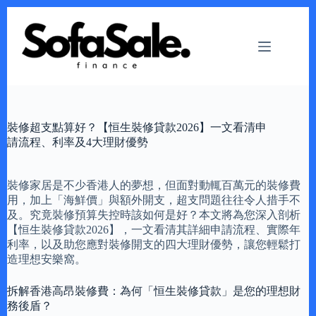
Skip
to
content
裝修超支點算好？【恒生裝修貸款2026】一文看清申
請流程、利率及4大理財優勢
裝修家居是不少香港人的夢想，但面對動輒百萬元的裝修費
用，加上「海鮮價」與額外開支，超支問題往往令人措手不
及。究竟裝修預算失控時該如何是好？本文將為您深入剖析
【恒生裝修貸款2026】，一文看清其詳細申請流程、實際年
利率，以及助您應對裝修開支的四大理財優勢，讓您輕鬆打
造理想安樂窩。
拆解香港高昂裝修費：為何「恒生裝修貸款」是您的理想財
務後盾？