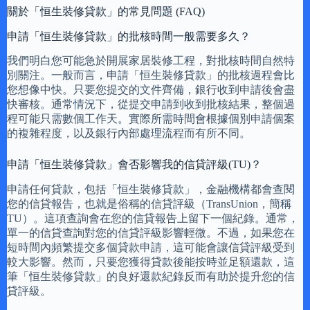
關於「恒生裝修貸款」的常見問題 (FAQ)
申請「恒生裝修貸款」的批核時間一般需要多久？
我們明白您可能急於開展家居裝修工程，對批核時間自然特
別關注。一般而言，申請「恒生裝修貸款」的批核過程會比
您想像中快。只要您提交的文件齊備，銀行收到申請後會盡
快審核。通常情況下，從提交申請到收到批核結果，整個過
程可能只需數個工作天。實際所需時間會根據個別申請個案
的複雜程度，以及銀行內部處理流程而有所不同。
申請「恒生裝修貸款」會否影響我的信貸評級(TU)？
申請任何貸款，包括「恒生裝修貸款」，金融機構都會查閱
您的信貸報告，也就是俗稱的信貸評級（TransUnion，簡稱
TU）。這項查詢會在您的信貸報告上留下一個紀錄。通常，
單一的信貸查詢對您的信貸評級影響輕微。不過，如果您在
短時間內頻繁提交多個貸款申請，這可能會讓信貸評級受到
較大影響。然而，只要您獲得貸款後能按時並足額還款，這
筆「恒生裝修貸款」的良好還款紀錄反而有助於提升您的信
貸評級。