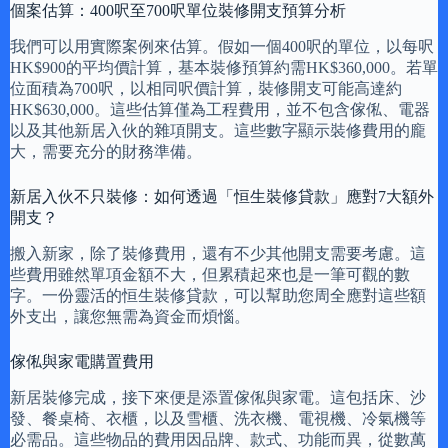
個案估算：400呎至700呎單位裝修開支預算分析
我們可以用實際案例來估算。假如一個400呎的單位，以每呎
HK$900的平均價計算，基本裝修預算約需HK$360,000。若單
位面積為700呎，以相同呎價計算，裝修開支可能高達約
HK$630,000。這些估算僅為工程費用，並不包含傢俬、電器
以及其他新居入伙的雜項開支。這些數字顯示裝修費用的龐
大，需要充分的財務準備。
新居入伙不只裝修：如何透過「恒生裝修貸款」應對7大額外
開支？
搬入新家，除了裝修費用，還有不少其他開支需要考慮。這
些費用雖然單項金額不大，但累積起來也是一筆可觀的數
字。一份靈活的恒生裝修貸款，可以幫助您周全應對這些額
外支出，讓您無需為資金而煩惱。
傢俬與家電購置費用
新居裝修完成，接下來便是添置傢俬與家電。這包括床、沙
發、餐桌椅、衣櫃，以及雪櫃、洗衣機、電視機、冷氣機等
必需品。這些物品的費用因品牌、款式、功能而異，從數萬