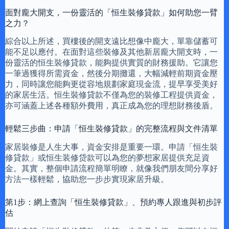
面對龐大開支，一份靈活的「恒生裝修貸款」如何助您一臂
之力？
綜合以上所述，買樓後的開支遠比想像中龐大，單靠儲蓄可
能不足以應付。在面對這些裝修及其他新居龐大開支時，一
份靈活的恒生裝修貸款，能夠提供實質的財務援助。它讓您
一筆過獲得所需資金，然後分期攤還，大幅減輕前期資金壓
力，同時讓您能夠更從容地規劃家庭現金流，提早享受美好
的家居生活。恒生裝修貸款不僅為您的裝修工程提供資金，
亦可涵蓋上述各種額外費用，真正成為您的理想財務後盾。
輕鬆三步曲：申請「恒生裝修貸款」的完整流程與文件清單
家居裝修是人生大事，資金安排是重要一環。申請「恒生裝
修貸款」或恒生装修贷款可以為您的夢想家居提供充足資
金。其實，整個申請流程簡單明瞭，就像我們朋友間分享好
方法一樣輕鬆，協助您一步步實現家居升級。
第1步：網上查詢「恒生裝修貸款」、預約專人跟進與初步評
估