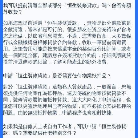
我可以提前清還全部或部分「恒生裝修貸款」嗎？會否有額
外收費？
如果您想提前清還「恒生裝修貸款」，無論是部分還款還是
全數清還，通常都是可行的。很多朋友在資金充裕時都會考
慮這樣做，以節省利息開支。不過，您需要留意，大多數銀
行或金融機構會根據貸款合約條款，收取一筆提前清還費
用。這筆費用可能是按未償還本金的某個百分比計算，或者
是一個固定金額。建議您在簽署貸款合約前，仔細閱讀關於
提前清還條款的細節，了解可能產生的額外收費。
申請「恒生裝修貸款」是否需要任何物業抵押品？
對於「恒生裝修貸款」這類私人貸款產品，一般而言，您無
須提供任何物業作為抵押品。這與傳統的物業按揭貸款不
同，裝修貸款屬於無抵押貸款。這大大簡化了申請流程，也
讓您可以更靈活地運用已有的物業，而不必擔心其被抵押的
問題。由於無須抵押物業，申請程序也會相對快捷。
如果我是自僱人士或自由工作者，可以申請「恒生裝修貸
款」嗎？需要提供什麼特別文件？