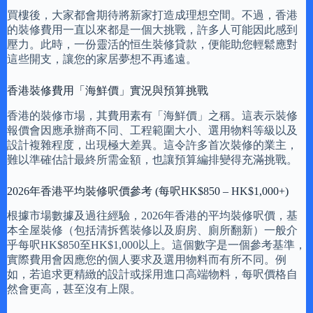
買樓後，大家都會期待將新家打造成理想空間。不過，香港
的裝修費用一直以來都是一個大挑戰，許多人可能因此感到
壓力。此時，一份靈活的恒生裝修貸款，便能助您輕鬆應對
這些開支，讓您的家居夢想不再遙遠。
香港裝修費用「海鮮價」實況與預算挑戰
香港的裝修市場，其費用素有「海鮮價」之稱。這表示裝修
報價會因應承辦商不同、工程範圍大小、選用物料等級以及
設計複雜程度，出現極大差異。這令許多首次裝修的業主，
難以準確估計最終所需金額，也讓預算編排變得充滿挑戰。
2026年香港平均裝修呎價參考 (每呎HK$850 – HK$1,000+)
根據市場數據及過往經驗，2026年香港的平均裝修呎價，基
本全屋裝修（包括清拆舊裝修以及廚房、廁所翻新）一般介
乎每呎HK$850至HK$1,000以上。這個數字是一個參考基準，
實際費用會因應您的個人要求及選用物料而有所不同。例
如，若追求更精緻的設計或採用進口高端物料，每呎價格自
然會更高，甚至沒有上限。