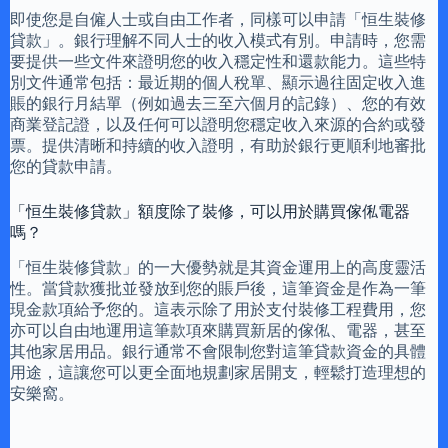
即使您是自僱人士或自由工作者，同樣可以申請「恒生裝修
貸款」。銀行理解不同人士的收入模式有別。申請時，您需
要提供一些文件來證明您的收入穩定性和還款能力。這些特
別文件通常包括：最近期的個人稅單、顯示過往固定收入進
賬的銀行月結單（例如過去三至六個月的記錄）、您的有效
商業登記證，以及任何可以證明您穩定收入來源的合約或發
票。提供清晰和持續的收入證明，有助於銀行更順利地審批
您的貸款申請。
「恒生裝修貸款」額度除了裝修，可以用於購買傢俬電器
嗎？
「恒生裝修貸款」的一大優勢就是其資金運用上的高度靈活
性。當貸款獲批並發放到您的賬戶後，這筆資金是作為一筆
現金款項給予您的。這表示除了用於支付裝修工程費用，您
亦可以自由地運用這筆款項來購買新居的傢俬、電器，甚至
其他家居用品。銀行通常不會限制您對這筆貸款資金的具體
用途，這讓您可以更全面地規劃家居開支，輕鬆打造理想的
安樂窩。