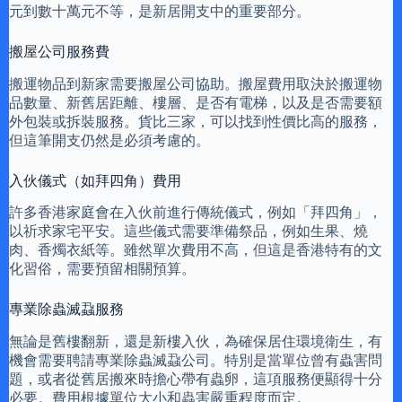
元到數十萬元不等，是新居開支中的重要部分。
搬屋公司服務費
搬運物品到新家需要搬屋公司協助。搬屋費用取決於搬運物
品數量、新舊居距離、樓層、是否有電梯，以及是否需要額
外包裝或拆裝服務。貨比三家，可以找到性價比高的服務，
但這筆開支仍然是必須考慮的。
入伙儀式（如拜四角）費用
許多香港家庭會在入伙前進行傳統儀式，例如「拜四角」，
以祈求家宅平安。這些儀式需要準備祭品，例如生果、燒
肉、香燭衣紙等。雖然單次費用不高，但這是香港特有的文
化習俗，需要預留相關預算。
專業除蟲滅蝨服務
無論是舊樓翻新，還是新樓入伙，為確保居住環境衛生，有
機會需要聘請專業除蟲滅蝨公司。特別是當單位曾有蟲害問
題，或者從舊居搬來時擔心帶有蟲卵，這項服務便顯得十分
必要。費用根據單位大小和蟲害嚴重程度而定。