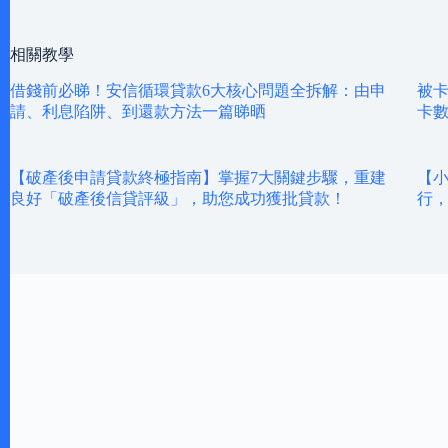
相關教學
借錢前必睇！安信循環貸款6大核心問題全拆解：由申
被卡
請、利息陷阱、到還款方法一篇睇晒
卡數
【破產後申請貸款終極指南】掌握7大關鍵步驟，重建
【小
良好「破產後信貸評級」，助您成功獲批貸款！
行