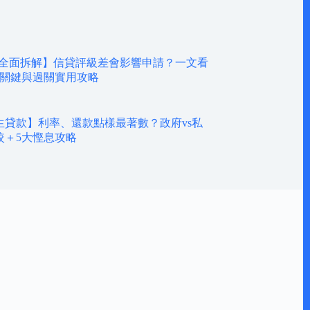
U全面拆解】信貸評級差會影響申請？一文看
批關鍵與過關實用攻略
學生貸款】利率、還款點樣最著數？政府vs私
較＋5大慳息攻略