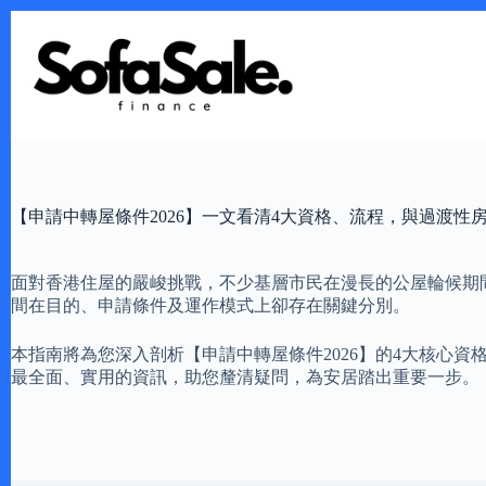
Skip
to
content
【申請中轉屋條件2026】一文看清4大資格、流程，與過渡性
面對香港住屋的嚴峻挑戰，不少基層市民在漫長的公屋輪候期
間在目的、申請條件及運作模式上卻存在關鍵分別。
本指南將為您深入剖析【申請中轉屋條件2026】的4大核心
最全面、實用的資訊，助您釐清疑問，為安居踏出重要一步。