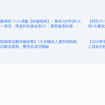
數綁死？UA清數【終極指南】：教你3步申請UA
【邦民T
一筆清，慳盡利息兼改善TU，重塑健康財務
清5大審
額錢債追數終極攻略】5大步驟由入稟到強制執
【2026
，詳解追索期、費用及成功關鍵
人貸款比