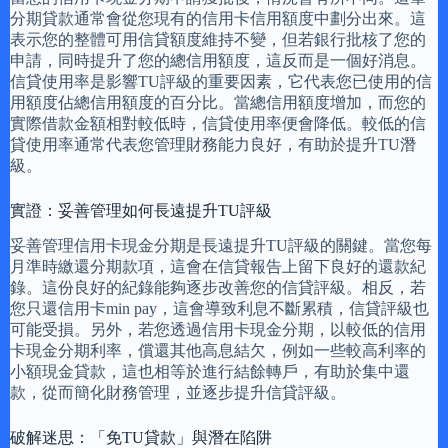
分期貸款通常會從您現有的信用卡信用額度中劃分出來。這
表示您的整體可用信貸額度維持不變，但若銀行批核了您的
申請，同時提升了您的總信用額度，這反而是一個好消息。
信貸使用率是影響TU評級的重要因素，它代表您已使用的信
用額度佔總信用額度的百分比。當總信用額度增加，而您的
實際借款金額相對較低時，信貸使用率便會降低。較低的信
貸使用率通常代表您管理財務能力良好，有助於提升TU潛
級。
實證：妥善管理如何長遠提升TU評級
妥善管理信用卡現金分期是長遠提升TU評級的關鍵。當您每
月準時繳還分期款項，這會在信貸報告上留下良好的還款紀
錄。這份良好的紀錄能夠逐步改善您的信貸評級。相反，若
您只還信用卡min pay，這會導致利息不斷累積，信貸評級也
可能受損。另外，若您透過信用卡現金分期，以較低的信用
卡現金分期利率，償還其他高息結欠，例如一些較高利率的
小額現金貸款，這也相等於進行結餘轉戶，有助於集中還
款，從而簡化財務管理，並逐步提升信貸評級。
破解迷思：「免TU貸款」與潛在陷阱