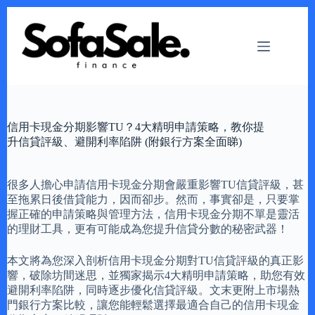
Skip
to
content
信用卡現金分期影響TU？4大精明申請策略，教你提
升信貸評級、避開利率陷阱 (附銀行方案全面睇)
很多人擔心申請信用卡現金分期會嚴重影響TU信貸評級，甚
至拖累日後借貸能力，因而卻步。然而，事實卻是，只要掌
握正確的申請策略與管理方法，信用卡現金分期不單是靈活
的理財工具，更有可能成為您提升信貸分數的秘密武器！
本文將為您深入剖析信用卡現金分期對TU信貸評級的真正影
響，破除坊間迷思，並獨家揭示4大精明申請策略，助您有效
避開利率陷阱，同時逐步優化信貸評級。文末更附上市場熱
門銀行方案比較，讓您能輕鬆選擇最適合自己的信用卡現金