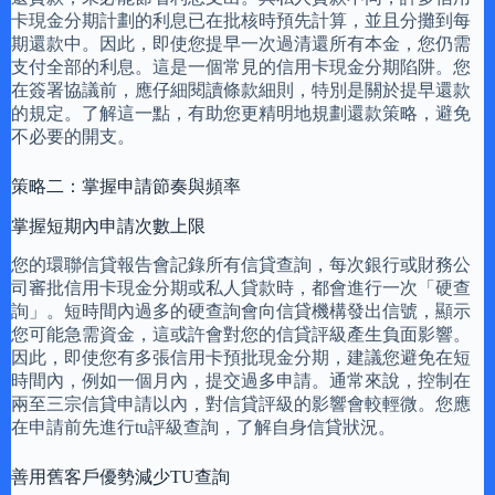
卡現金分期計劃的利息已在批核時預先計算，並且分攤到每
期還款中。因此，即使您提早一次過清還所有本金，您仍需
支付全部的利息。這是一個常見的信用卡現金分期陷阱。您
在簽署協議前，應仔細閱讀條款細則，特別是關於提早還款
的規定。了解這一點，有助您更精明地規劃還款策略，避免
不必要的開支。
策略二：掌握申請節奏與頻率
掌握短期內申請次數上限
您的環聯信貸報告會記錄所有信貸查詢，每次銀行或財務公
司審批信用卡現金分期或私人貸款時，都會進行一次「硬查
詢」。短時間內過多的硬查詢會向信貸機構發出信號，顯示
您可能急需資金，這或許會對您的信貸評級產生負面影響。
因此，即使您有多張信用卡預批現金分期，建議您避免在短
時間內，例如一個月內，提交過多申請。通常來說，控制在
兩至三宗信貸申請以內，對信貸評級的影響會較輕微。您應
在申請前先進行tu評級查詢，了解自身信貸狀況。
善用舊客戶優勢減少TU查詢