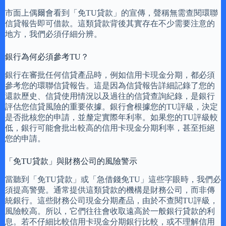
市面上偶爾會看到「免TU貸款」的宣傳，聲稱無需查閱環聯
信貸報告即可借款。這類貸款背後其實存在不少需要注意的
地方，我們必須仔細分辨。
銀行為何必須參考TU？
銀行在審批任何信貸產品時，例如信用卡現金分期，都必須
參考您的環聯信貸報告。這是因為信貸報告詳細記錄了您的
還款歷史、信貸使用情況以及過往的信貸查詢紀錄，是銀行
評估您信貸風險的重要依據。銀行會根據您的TU評級，決定
是否批核您的申請，並釐定實際年利率。如果您的TU評級較
低，銀行可能會批出較高的信用卡現金分期利率，甚至拒絕
您的申請。
「免TU貸款」與財務公司的風險警示
當聽到「免TU貸款」或「急借錢免TU」這些字眼時，我們必
須提高警覺。通常提供這類貸款的機構是財務公司，而非傳
統銀行。這些財務公司現金分期產品，由於不查閱TU評級，
風險較高。所以，它們往往會收取遠高於一般銀行貸款的利
息。若不仔細比較信用卡現金分期銀行比較，或不理解信用