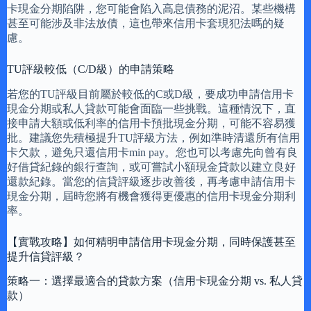
卡現金分期陷阱，您可能會陷入高息債務的泥沼。某些機構
甚至可能涉及非法放債，這也帶來信用卡套現犯法嗎的疑
慮。
TU評級較低（C/D級）的申請策略
若您的TU評級目前屬於較低的C或D級，要成功申請信用卡
現金分期或私人貸款可能會面臨一些挑戰。這種情況下，直
接申請大額或低利率的信用卡預批現金分期，可能不容易獲
批。建議您先積極提升TU評級方法，例如準時清還所有信用
卡欠款，避免只還信用卡min pay。您也可以考慮先向曾有良
好借貸紀錄的銀行查詢，或可嘗試小額現金貸款以建立良好
還款紀錄。當您的信貸評級逐步改善後，再考慮申請信用卡
現金分期，屆時您將有機會獲得更優惠的信用卡現金分期利
率。
【實戰攻略】如何精明申請信用卡現金分期，同時保護甚至
提升信貸評級？
策略一：選擇最適合的貸款方案（信用卡現金分期 vs. 私人貸
款）