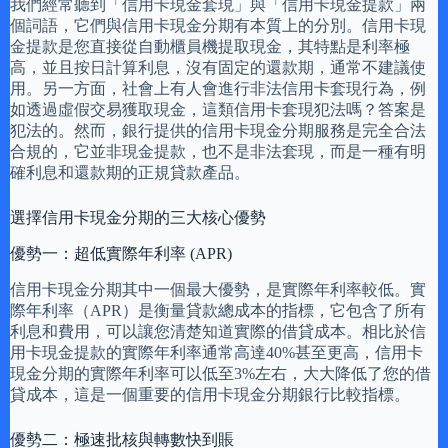
我們經常聽到「信用卡現金套現」與「信用卡現金提款」兩
個詞語，它們與信用卡現金分期有本質上的分別。信用卡現
金提款是您直接從自動櫃員機提取現金，其特點是利率極
高，並且按日計算利息，沒有固定的還款期，通常不建議使
用。另一方面，社會上有人會進行非法信用卡套現行為，例
如透過虛假交易獲取現金，這類信用卡套現犯法嗎？答案是
犯法的。然而，銀行提供的信用卡現金分期服務是完全合法
合規的，它並非現金提款，也不是非法套現，而是一種有明
確利息和還款期的正規貸款產品。
選擇信用卡現金分期的三大核心優勢
優勢一：超低實際年利率 (APR)
信用卡現金分期其中一個最大優勢，是實際年利率較低。實
際年利率（APR）是衡量貸款總成本的指標，它包含了所有
利息和費用，可以讓您清楚知道實際的借貸成本。相比於信
用卡現金提款的實際年利率通常高達40%甚至更高，信用卡
現金分期的實際年利率可以低至3%左右，大大降低了您的借
貸成本，這是一個重要的信用卡現金分期銀行比較指標。
優勢二：極速批核與轉數快到賬