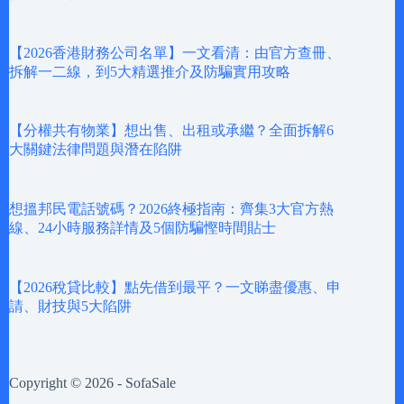
【2026香港財務公司名單】一文看清：由官方查冊、
拆解一二線，到5大精選推介及防騙實用攻略
【分權共有物業】想出售、出租或承繼？全面拆解6
大關鍵法律問題與潛在陷阱
想搵邦民電話號碼？2026終極指南：齊集3大官方熱
線、24小時服務詳情及5個防騙慳時間貼士
【2026稅貸比較】點先借到最平？一文睇盡優惠、申
請、財技與5大陷阱
Copyright © 2026 - SofaSale