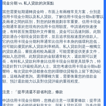
現金分期 vs. 私人貸款的決策點
當您需要短期週轉資金時，市面上有兩種常見方案，分別是
信用卡現金分期以及私人貸款。了解信用卡現金分期tu影響以
及兩者之間的區別，對您的財務規劃非常重要。信用卡現金
分期通常基於您現有的信用卡信用額度。申請過程快速便
捷，有時甚至無需額外文件審批，資金可以迅速到賬。此類
貸款適合小額現金貸款需求，並且追求批核速度的借款人。
它的信用卡現金分期利率通常比信用卡本身的循環利息低，
但可能比優質的私人貸款利率稍高。私人貸款則是一種獨立
的貸款產品，審批過程較為嚴謹，可能需要提供更多文件，
例如入息證明。此類貸款的金額通常較大，還款期可以更
長，有時私人貸款利率會比信用卡現金分期更具競爭力，特
別是針對TU評級較高的人士。當您考慮信用卡現金分期tu影
響時，每次貸款申請都會在您的環聯信貸報告上留下查詢紀
錄，這稱為硬查詢。選擇哪種方案，需要衡量您的借款金
額、預計還款能力以及對信貸評級的重視程度。
注意：「提早清還不節省利息」條款
申請信用卡現金分期時，您務必注意一項重要條款：提早清
還貸款，未必能節省利息支出。與私人貸款不同，許多信用