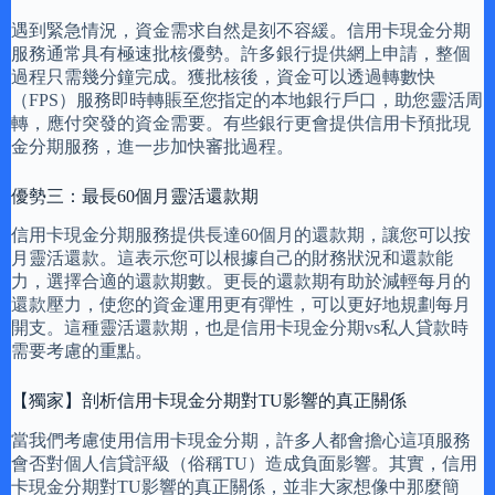
遇到緊急情況，資金需求自然是刻不容緩。信用卡現金分期
服務通常具有極速批核優勢。許多銀行提供網上申請，整個
過程只需幾分鐘完成。獲批核後，資金可以透過轉數快
（FPS）服務即時轉賬至您指定的本地銀行戶口，助您靈活周
轉，應付突發的資金需要。有些銀行更會提供信用卡預批現
金分期服務，進一步加快審批過程。
優勢三：最長60個月靈活還款期
信用卡現金分期服務提供長達60個月的還款期，讓您可以按
月靈活還款。這表示您可以根據自己的財務狀況和還款能
力，選擇合適的還款期數。更長的還款期有助於減輕每月的
還款壓力，使您的資金運用更有彈性，可以更好地規劃每月
開支。這種靈活還款期，也是信用卡現金分期vs私人貸款時
需要考慮的重點。
【獨家】剖析信用卡現金分期對TU影響的真正關係
當我們考慮使用信用卡現金分期，許多人都會擔心這項服務
會否對個人信貸評級（俗稱TU）造成負面影響。其實，信用
卡現金分期對TU影響的真正關係，並非大家想像中那麼簡