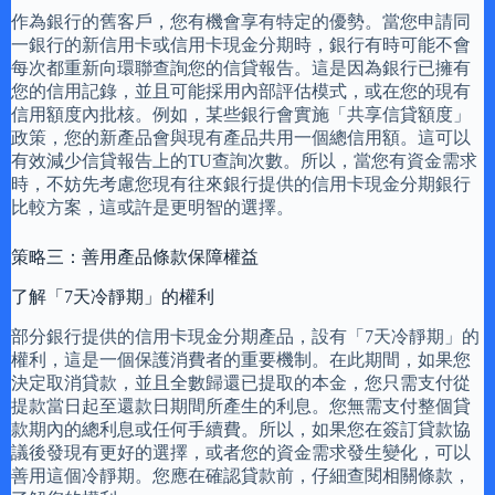
作為銀行的舊客戶，您有機會享有特定的優勢。當您申請同
一銀行的新信用卡或信用卡現金分期時，銀行有時可能不會
每次都重新向環聯查詢您的信貸報告。這是因為銀行已擁有
您的信用記錄，並且可能採用內部評估模式，或在您的現有
信用額度內批核。例如，某些銀行會實施「共享信貸額度」
政策，您的新產品會與現有產品共用一個總信用額。這可以
有效減少信貸報告上的TU查詢次數。所以，當您有資金需求
時，不妨先考慮您現有往來銀行提供的信用卡現金分期銀行
比較方案，這或許是更明智的選擇。
策略三：善用產品條款保障權益
了解「7天冷靜期」的權利
部分銀行提供的信用卡現金分期產品，設有「7天冷靜期」的
權利，這是一個保護消費者的重要機制。在此期間，如果您
決定取消貸款，並且全數歸還已提取的本金，您只需支付從
提款當日起至還款日期間所產生的利息。您無需支付整個貸
款期內的總利息或任何手續費。所以，如果您在簽訂貸款協
議後發現有更好的選擇，或者您的資金需求發生變化，可以
善用這個冷靜期。您應在確認貸款前，仔細查閱相關條款，