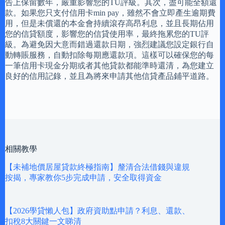
告上保留數年，嚴重影響您的TU評級。其次，盡可能全額還
款。如果您只支付信用卡min pay，雖然不會立即產生逾期費
用，但是未償還的本金會持續滾存高昂利息，並且長期佔用
您的信貸額度，影響您的信貸使用率，最終拖累您的TU評
級。為避免因大意而錯過還款日期，強烈建議您設定銀行自
動轉賬服務，自動扣除每期應還款項。這樣可以確保您的每
一筆信用卡現金分期或者其他貸款都能準時還清，為您建立
良好的信用記錄，並且為將來申請其他信貸產品鋪平道路。
相關教學
【未補地價居屋貸款終極指南】釐清合法借錢與違規
按揭，專家教你5步完成申請，安全取得資金
【2026學貸懶人包】政府資助點申請？利息、還款、
扣稅8大關鍵一文睇清