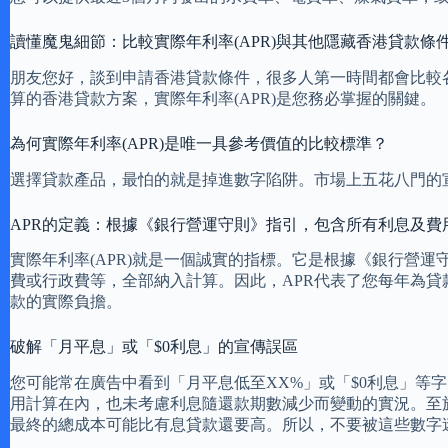
讀懂魔鬼細節：比較實際年利率(APR)與其他隱藏香港貸款條
朋友您好，談到申請香港貸款條件，很多人第一時間都會比較
算的香港貸款方案，實際年利率(APR)是您務必掌握的關鍵。
為何實際年利率(APR)是唯一具參考價值的比較標準？
選擇貸款產品，最怕的就是掉進數字陷阱。市場上五花八門的
APR的定義：根據《銀行營運守則》指引，包含所有利息及費
實際年利率(APR)就是一個誠實的指標。它是根據《銀行營
費或行政費等，全部納入計算。因此，APR代表了您每年為貸
款的實際負擔。
破解「月平息」或「$0利息」的宣傳誤區
您可能常在廣告中看到「月平息低至XX%」或「$0利息」
用計算在內，也未考慮利息隨還款期數減少而變動的實況。至
最終的總成本可能比有息貸款還要高。所以，不要被這些數字迷