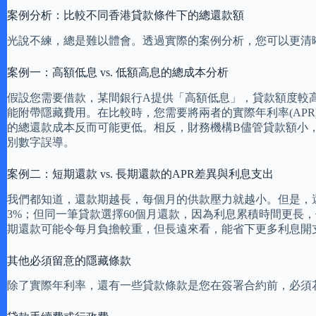
案例分析：比較不同香港貸款條件下的總還款額
光說不練，總是難以體會。透過實際的案例分析，您可以更清
案例一：高額低息 vs. 低額高息的總成本分析
假設您需要借款，某間銀行A提供「高額低息」，貸款額度較
能附帶隱藏費用。在比較時，您需要將兩者的實際年利率(AP
的總還款成本反而可能更低。相反，財務機構B儘管貸款額小
別數字誤導。
案例二：短期還款 vs. 長期還款的APR差異與利息支出
我們都知道，還款期越長，每個月的供款壓力就越小。但是，還
3%；但同一筆貸款選擇60個月還款，因為利息累積時間更長
期還款可能令每月負擔較重，但長遠來看，能省下更多利息開
其他必須留意的隱藏條款
除了實際年利率，還有一些貸款條款是您在簽署合約前，必須