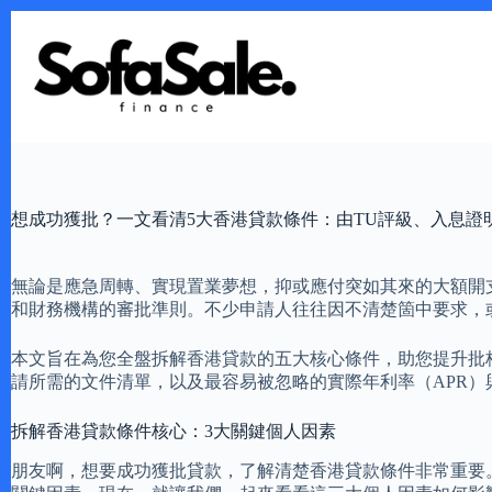
Skip
to
content
想成功獲批？一文看清5大香港貸款條件：由TU評級、入息證
無論是應急周轉、實現置業夢想，抑或應付突如其來的大額開
和財務機構的審批準則。不少申請人往往因不清楚箇中要求，
本文旨在為您全盤拆解香港貸款的五大核心條件，助您提升批
請所需的文件清單，以及最容易被忽略的實際年利率（APR
拆解香港貸款條件核心：3大關鍵個人因素
朋友啊，想要成功獲批貸款，了解清楚香港貸款條件非常重要