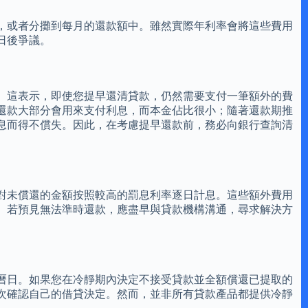
，或者分攤到每月的還款額中。雖然實際年利率會將這些費用
日後爭議。
。這表示，即使您提早還清貸款，仍然需要支付一筆額外的費
還款大部分會用來支付利息，而本金佔比很小；隨著還款期推
息而得不償失。因此，在考慮提早還款前，務必向銀行查詢清
對未償還的金額按照較高的罰息利率逐日計息。這些額外費用
。若預見無法準時還款，應盡早與貸款機構溝通，尋求解決方
曆日。如果您在冷靜期內決定不接受貸款並全額償還已提取的
次確認自己的借貸決定。然而，並非所有貸款產品都提供冷靜