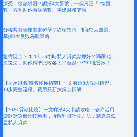
深受二線數財困？認清4大警號，一個真正「2線攬
數」方案助你徹底清數、重建財務健康
分權共有賣樓處處碰壁？終極指南：拆解3大難題、
掌握3大反敗為勝策略
急需現金？2026年24小時私人貸款點揀好？獨家3步
決策法，助你精準比較各大平台24小時即批貸款！
【居屋甩名/轉名終極指南】一文看清8大認可情況、
10步完整流程、費用及新按揭全拆解
【2026 貸款比較】一文睇清4大申請攻略：教你活用
貸款計算機比較利率，拆解利息計算方法，精選最低
息私人貸款