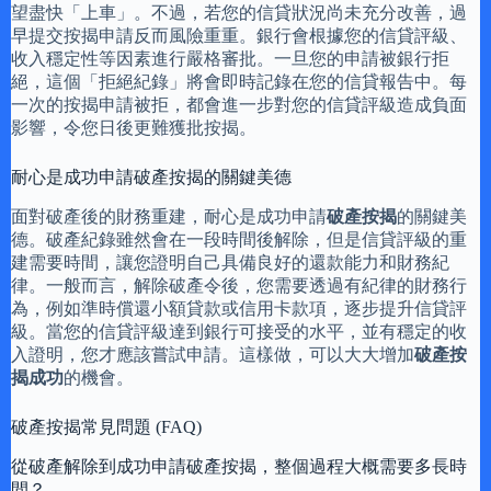
望盡快「上車」。不過，若您的信貸狀況尚未充分改善，過
早提交按揭申請反而風險重重。銀行會根據您的信貸評級、
收入穩定性等因素進行嚴格審批。一旦您的申請被銀行拒
絕，這個「拒絕紀錄」將會即時記錄在您的信貸報告中。每
一次的按揭申請被拒，都會進一步對您的信貸評級造成負面
影響，令您日後更難獲批按揭。
耐心是成功申請破產按揭的關鍵美德
面對破產後的財務重建，耐心是成功申請
破產按揭
的關鍵美
德。破產紀錄雖然會在一段時間後解除，但是信貸評級的重
建需要時間，讓您證明自己具備良好的還款能力和財務紀
律。一般而言，解除破產令後，您需要透過有紀律的財務行
為，例如準時償還小額貸款或信用卡款項，逐步提升信貸評
級。當您的信貸評級達到銀行可接受的水平，並有穩定的收
入證明，您才應該嘗試申請。這樣做，可以大大增加
破產按
揭成功
的機會。
破產按揭常見問題 (FAQ)
從破產解除到成功申請破產按揭，整個過程大概需要多長時
間？