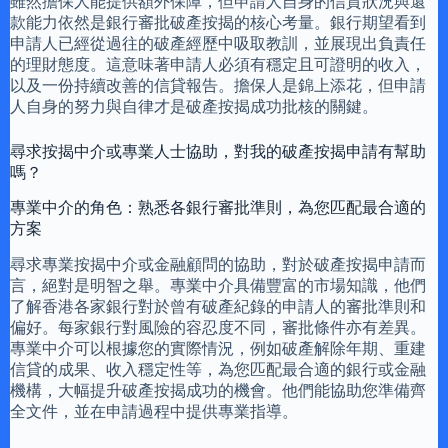
雖然擔保人能提供額外保障，但申請人自身的信貸狀況與還
款能力依然是銀行審批破產按揭的核心考量。銀行期望看到
申請人已經從過往的破產經歷中吸取教訓，並展現出負責任
的理財態度。這意味著申請人必須有穩定且可證明的收入，
以及一份持續改善的信貸報告。擔保人是錦上添花，但申請
人自身的努力與自律才是破產按揭成功批核的關鍵。
尋求按揭中介或專業人士協助，對我的破產按揭申請有幫助
嗎？
專業中介的角色：熟悉各銀行審批準則，為您匹配最合適的
方案
尋求專業按揭中介或金融顧問的協助，對於破產按揭申請而
言，絕對是明智之舉。專業中介具備豐富的市場知識，他們
了解香港各家銀行對於曾有破產紀錄的申請人的審批準則和
偏好。每家銀行對風險的容忍度不同，審批條件亦有差異。
專業中介可以根據您的實際情況，例如破產解除年期、重建
信貸的成果、收入穩定性等，為您匹配最合適的銀行或金融
機構，大幅提升破產按揭成功的機會。他們能協助您準備齊
全文件，並在申請過程中提供專業指導。