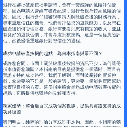
銀行在審批破產按揭申請時，會有一套嚴謹的風險評估流
程。因為申請人曾經有破產紀錄，銀行會視為較高風險的個
案。因此，銀行會仔細審視申請人解除破產後的財務行為，
尋求重建信任的機會。他們會評估您的還款能力，以及您在
破產後如何管理財務。銀行需要看到您有穩定的收入，並且
有良好的還款習慣，才會考慮批核按揭。這是一個從風險評
估，然後慢慢重建銀行對您信任的過程。
成功申請破產按揭的起點：為何本指南與眾不同？
或許您會問，市面上關於破產後按揭的資訊不少，為何這份
指南值得您細閱？本指南的目的是提供您一個清晰，而且有
實證支持的成功路徑。我們了解到，面對破產後的置業挑
戰，您需要的不只是一般的建議，更需要一個能夠實際幫助
您實現目標的方案。這份指南將會是您成功申請破產按揭的
起點，它將提供您獨特的見解和支持。
獨家優勢：整合逾百宗成功個案數據，提供具實證支持的成
功路徑圖
我們明白，純粹的理論分享或許不足夠。因此，本指南的獨