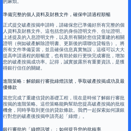
的麻煩。
準備完整的個人資料及財務文件，確保申請過程順暢
正式提交破產按揭申請時，請確保您已準備好所有完整的個
人資料及財務文件。這包括您的身份證明文件、住址證明、
上述提及的入息證明文件，以及所有關於您信貸重建的相關
證明（例如破產解除證明書、更新後的環聯信貸報告）。將
所有文件準備妥當，並且確保信息真實無誤，這樣可以大大
提高申請過程的順暢度，也有助於銀行更快完成審批，增加
您的破產按揭成功率。記得，誠實披露所有重要資訊，是獲
得銀行信任的關鍵。
進階策略：解鎖銀行審批綠燈訊號，爭取破產按揭成功及最
優條款
當您完成了重建信貸的基礎工程，現在是時候了解銀行審批
按揭的進階策略。這些策略能夠幫助您提高破產按揭的批核
機會，同時爭取到更佳的貸款條款。我們一起探索如何讓銀
行對您的破產後按揭申請亮起「綠燈」。
銀行審批的「綠燈訊號」：如何提升您的批核率