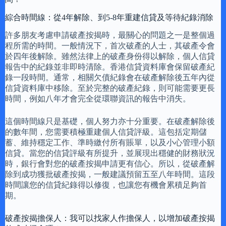
綜合時間線：從4年解除、到5-8年重建信貸及等待紀錄消除
許多朋友考慮申請破產按揭時，最關心的問題之一是整個過
程所需的時間。一般情況下，首次破產的人士，其破產令會
於四年後解除。雖然法律上的破產身份得以解除，個人信貸
報告中的紀錄並非即時清除。香港信貸資料庫會保留破產紀
錄一段時間。通常，相關欠債紀錄會在破產解除後五年內從
信貸資料庫中移除。至於完整的破產紀錄，則可能需要更長
時間，例如八年才會完全從環聯資訊的報告中消失。
這個時間線只是基礎，個人努力亦十分重要。在破產解除後
的數年間，您需要積極重建個人信貸評級。這包括定期儲
蓄、維持穩定工作、準時繳付所有賬單，以及小心管理小額
信貸。當您的信貸評級有所提升，並展現出穩健的財務狀況
時，銀行會對您的破產按揭申請更有信心。所以，從破產解
除到成功獲批破產按揭，一般建議預留五至八年時間。這段
時間讓您的信貸紀錄得以修復，也讓您有機會累積足夠首
期。
破產按揭擔保人：我可以找家人作擔保人，以增加破產按揭