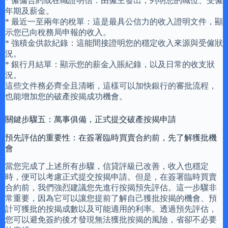
* 僱傭合約或在職證明信：由僱主發出，列明您的職位、受僱
年期及薪金。
* 最近一至兩年的稅單：這是最具公信力的收入證明文件，顯
示您已向稅務局申報的收入。
* 強積金供款紀錄：這能間接證明您的穩定收入來源與受僱狀
況。
* 銀行月結單：顯示您的薪金入賬紀錄，以及日常的收支狀
況。
這些文件務必齊全且清晰，這樣可以加快銀行的審批流程，
也能增加您的破產按揭成功機會。
關鍵步驟五：萬事俱備，正式提交破產按揭申請
預先評估的重要性：在簽署臨時買賣合約前，先了解獲批機
會
當您完成了上述所有步驟，信貸評級已改善，收入也穩定
時，便可以考慮正式提交按揭申請。但是，在簽署臨時買賣
合約前，我們強烈建議您先進行按揭預先評估。這一步驟非
常重要，因為它可以讓您提前了解自己獲批按揭的機會、預
計可獲批的按揭成數以及可能適用的利率。透過預先評估，
您可以避免簽約後才發現無法獲批按揭的風險，省卻不必要