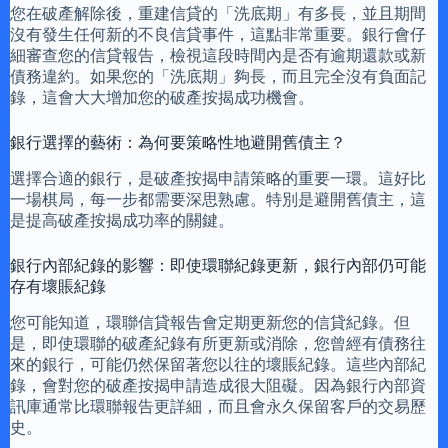
您在破產解除後，重建信貸的「洗底期」有多長，並且期間
沒有發生任何新的不良信貸事件，這點非常重要。銀行會仔
細審查您的信貸報告，檢視這段時間內是否有逾期還款或新
債務違約。如果您的「洗底期」夠長，而且完全沒有負面記
錄，這會大大增加您的破產按揭成功機會。
銀行選擇的藝術：為何要策略性地避開舊債主？
選擇合適的銀行，是破產按揭申請策略的重要一環。這好比
一場棋局，每一步都需要深思熟慮。特別是避開舊債主，這
是提高破產按揭成功率的關鍵。
銀行內部紀錄的影響：即使環聯紀錄更新，銀行內部仍可能
存有壞賬紀錄
您可能知道，環聯信貸報告會定期更新您的信貸紀錄。但
是，即使環聯的破產紀錄有所更新或消除，您曾經有債務往
來的銀行，可能仍然保留著您以往的壞賬紀錄。這些內部紀
錄，會對您的破產按揭申請造成很大阻礙。因為銀行內部資
訊庫通常比環聯報告更詳細，而且會永久保留客戶的交易歷
史。