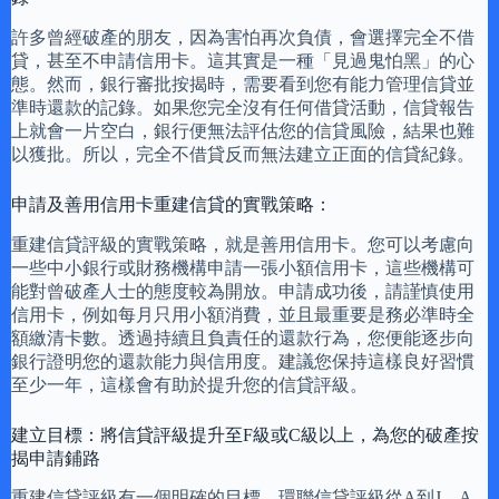
許多曾經破產的朋友，因為害怕再次負債，會選擇完全不借
貸，甚至不申請信用卡。這其實是一種「見過鬼怕黑」的心
態。然而，銀行審批按揭時，需要看到您有能力管理信貸並
準時還款的記錄。如果您完全沒有任何借貸活動，信貸報告
上就會一片空白，銀行便無法評估您的信貸風險，結果也難
以獲批。所以，完全不借貸反而無法建立正面的信貸紀錄。
申請及善用信用卡重建信貸的實戰策略：
重建信貸評級的實戰策略，就是善用信用卡。您可以考慮向
一些中小銀行或財務機構申請一張小額信用卡，這些機構可
能對曾破產人士的態度較為開放。申請成功後，請謹慎使用
信用卡，例如每月只用小額消費，並且最重要是務必準時全
額繳清卡數。透過持續且負責任的還款行為，您便能逐步向
銀行證明您的還款能力與信用度。建議您保持這樣良好習慣
至少一年，這樣會有助於提升您的信貸評級。
建立目標：將信貸評級提升至F級或C級以上，為您的破產按
揭申請鋪路
重建信貸評級有一個明確的目標。環聯信貸評級從A到J，A