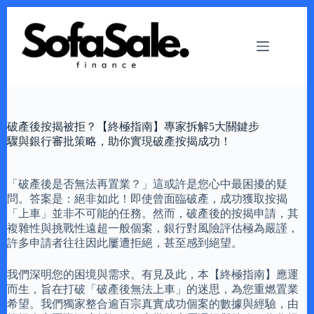
Skip
to
content
破產後按揭被拒？【終極指南】專家拆解5大關鍵步
驟與銀行審批策略，助你實現破產按揭成功！
「破產後是否無法再置業？」這或許是您心中最困擾的疑
問。答案是：絕非如此！即使曾面臨破產，成功獲取按揭
「上車」並非不可能的任務。然而，破產後的按揭申請，其
複雜性與挑戰性遠超一般個案，銀行對風險評估極為嚴謹，
許多申請者往往因此屢遭拒絕，甚至感到絕望。
我們深明您的困境與需求。有見及此，本【終極指南】應運
而生，旨在打破「破產後無法上車」的迷思，為您重燃置業
希望。我們獨家整合逾百宗真實成功個案的數據與經驗，由