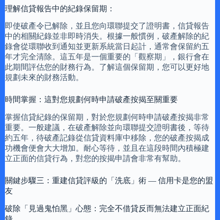
理解信貸報告中的紀錄保留期：
即使破產令已解除，並且您向環聯提交了證明書，信貸報告
中的相關紀錄並非即時消失。根據一般慣例，破產解除的紀
錄會從環聯收到通知並更新系統當日起計，通常會保留約五
年才完全清除。這五年是一個重要的「觀察期」，銀行會在
此期間評估您的財務行為。了解這個保留期，您可以更好地
規劃未來的財務活動。
時間掌握：這對您規劃何時申請破產按揭至關重要
掌握信貸紀錄的保留期，對於您規劃何時申請破產按揭非常
重要。一般建議，在破產解除並向環聯提交證明書後，等待
約五年，待破產記錄從信貸資料庫中移除，您的破產按揭成
功機會便會大大增加。耐心等待，並且在這段時間內積極建
立正面的信貸行為，對您的按揭申請會非常有幫助。
關鍵步驟三：重建信貸評級的「洗底」術 — 信用卡是您的盟
友
破除「見過鬼怕黑」心態：完全不借貸反而無法建立正面紀
錄