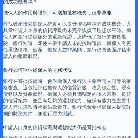
的成功機會嗎？
擔保人的作用與限制：可增加批核機會，但非萬能
尋找破產按揭擔保人確實可以提升按揭申請的成功機會，尤
其當申請人本身的信貸評級尚未完全恢復至理想水平時。擔
保人向銀行提供額外的還款保證，這降低了銀行的借貸風
險。銀行知道，即使主要申請人未能按時還款，擔保人有責
任承擔債務。然而，擔保人並非萬能，銀行仍會全面評估申
請人的整體狀況。
銀行如何評估擔保人的財務狀況
銀行在審批按揭時，會對擔保人進行與主要申請人同等的嚴
格審查。這包括評估擔保人的信貸評級、收入穩定性、現有
債務以及資產狀況。擔保人必須具備穩定的收入來源、良好
的信貸紀錄，並且有足夠的還款能力，確保有能力在主要申
請人無法還款時承擔供款責任。銀行也會要求擔保人提交詳
細的財務文件，並進行壓力測試。
申請人自身的信貸狀況與還款能力仍是審批核心