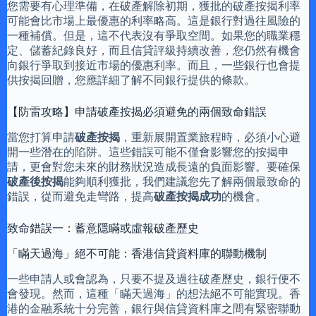
您需要有心理準備，在破產解除初期，獲批的破產按揭利率
可能會比市場上最優惠的利率略高。這是銀行對過往風險的
一種補償。但是，這不代表沒有爭取空間。如果您的職業穩
定、儲蓄紀錄良好，而且信貸評級持續改善，您仍然有機會
向銀行爭取到接近市場的優惠利率。而且，一些銀行也會提
供按揭回贈，您應詳細了解不同銀行提供的條款。
【防雷攻略】申請破產按揭必須避免的兩個致命錯誤
當您打算申請
破產按揭
，重新展開置業旅程時，必須小心避
開一些潛在的陷阱。這些錯誤可能不僅會影響您的按揭申
請，更會對您未來的財務狀況造成長遠的負面影響。要確保
破產後按揭
能夠順利獲批，我們建議您先了解兩個最致命的
錯誤，從而避免走彎路，提高
破產按揭成功
的機會。
致命錯誤一：蓄意隱瞞或虛報破產歷史
「瞞天過海」絕不可能：香港信貸資料庫的聯動機制
一些申請人或會認為，只要不提及過往破產歷史，銀行便不
會發現。然而，這種「瞞天過海」的想法絕不可能實現。香
港的金融系統十分完善，銀行與信貸資料庫之間有緊密聯動