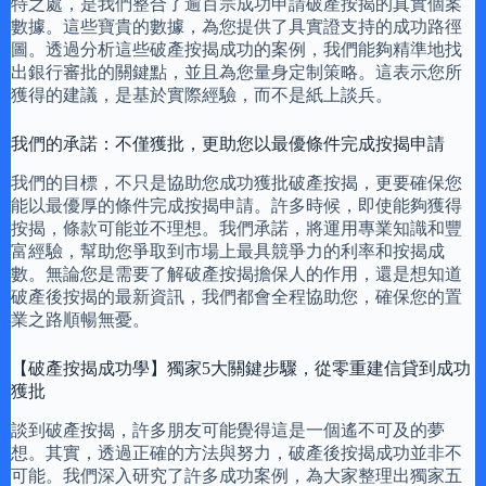
特之處，是我們整合了逾百宗成功申請破產按揭的真實個案
數據。這些寶貴的數據，為您提供了具實證支持的成功路徑
圖。透過分析這些破產按揭成功的案例，我們能夠精準地找
出銀行審批的關鍵點，並且為您量身定制策略。這表示您所
獲得的建議，是基於實際經驗，而不是紙上談兵。
我們的承諾：不僅獲批，更助您以最優條件完成按揭申請
我們的目標，不只是協助您成功獲批破產按揭，更要確保您
能以最優厚的條件完成按揭申請。許多時候，即使能夠獲得
按揭，條款可能並不理想。我們承諾，將運用專業知識和豐
富經驗，幫助您爭取到市場上最具競爭力的利率和按揭成
數。無論您是需要了解破產按揭擔保人的作用，還是想知道
破產後按揭的最新資訊，我們都會全程協助您，確保您的置
業之路順暢無憂。
【破產按揭成功學】獨家5大關鍵步驟，從零重建信貸到成功
獲批
談到破產按揭，許多朋友可能覺得這是一個遙不可及的夢
想。其實，透過正確的方法與努力，破產後按揭成功並非不
可能。我們深入研究了許多成功案例，為大家整理出獨家五