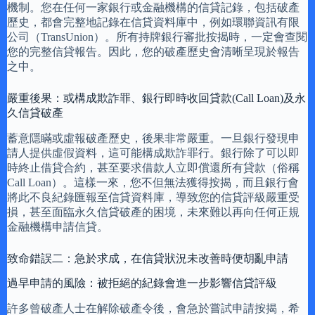
機制。您在任何一家銀行或金融機構的信貸記錄，包括破產
歷史，都會完整地記錄在信貸資料庫中，例如環聯資訊有限
公司（TransUnion）。所有持牌銀行審批按揭時，一定會查閱
您的完整信貸報告。因此，您的破產歷史會清晰呈現於報告
之中。
嚴重後果：或構成欺詐罪、銀行即時收回貸款(Call Loan)及永
久信貸破產
蓄意隱瞞或虛報破產歷史，後果非常嚴重。一旦銀行發現申
請人提供虛假資料，這可能構成欺詐罪行。銀行除了可以即
時終止借貸合約，甚至要求借款人立即償還所有貸款（俗稱
Call Loan）。這樣一來，您不但無法獲得按揭，而且銀行會
將此不良紀錄匯報至信貸資料庫，導致您的信貸評級嚴重受
損，甚至面臨永久信貸破產的困境，未來難以再向任何正規
金融機構申請信貸。
致命錯誤二：急於求成，在信貸狀況未改善時便胡亂申請
過早申請的風險：被拒絕的紀錄會進一步影響信貸評級
許多曾破產人士在解除破產令後，會急於嘗試申請按揭，希