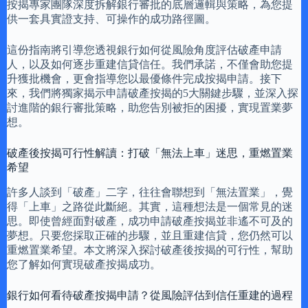
按揭專家團隊深度拆解銀行審批的底層邏輯與策略，為您提
供一套具實證支持、可操作的成功路徑圖。
這份指南將引導您透視銀行如何從風險角度評估破產申請
人，以及如何逐步重建信貸信任。我們承諾，不僅會助您提
升獲批機會，更會指導您以最優條件完成按揭申請。接下
來，我們將獨家揭示申請破產按揭的5大關鍵步驟，並深入探
討進階的銀行審批策略，助您告別被拒的困擾，實現置業夢
想。
破產後按揭可行性解讀：打破「無法上車」迷思，重燃置業
希望
許多人談到「破產」二字，往往會聯想到「無法置業」，覺
得「上車」之路從此斷絕。其實，這種想法是一個常見的迷
思。即使曾經面對破產，成功申請破產按揭並非遙不可及的
夢想。只要您採取正確的步驟，並且重建信貸，您仍然可以
重燃置業希望。本文將深入探討破產後按揭的可行性，幫助
您了解如何實現破產按揭成功。
銀行如何看待破產按揭申請？從風險評估到信任重建的過程