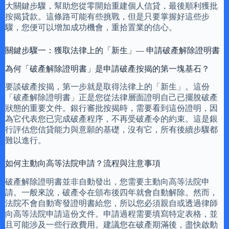
大關鍵步驟，幫助您從零開始重建個人信貸，最後順利獲批
按揭貸款。這條路可能有些挑戰，但是只要掌握好這些步
驟，您便可以增加成功機會，重拾置業的信心。
關鍵步驟一：獲取法律上的「新生」— 申請破產解除證明書
為何「破產解除證明書」是申請破產按揭的第一塊基石？
要談破產按揭，第一步就是取得法律上的「新生」。這份
「破產解除證明書」正是您從法律層面證明自己已擺脫破產
狀態的重要文件。銀行審批按揭時，需要看到這份證明，因
為它代表您已完成破產程序，不再受破產令的約束。這是銀
行評估您信貸能力與意願的基礎，沒有它，所有後續步驟都
難以進行。
如何主動向高等法院申請？流程與注意事項
破產解除證明書並非自動發出，您需要主動向高等法院申
請。一般來說，破產令在頒布後四年就會自動解除。然而，
法院不會自動寄發證明書給您，所以您必須親自或透過律師
向高等法院申請這份文件。申請過程需要填寫特定表格，並
且可能涉及一些行政費用。建議您在破產期滿後，盡快啟動