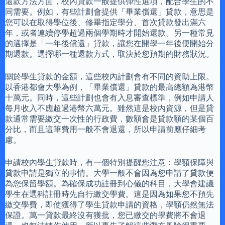
還款方法方面，校內貸款一般提供彈性選項，配合學生的不
同需要。例如，有些計劃會提供「畢業償還」貸款，意思是
您可以在取得學位後、修畢指定學分、首次貸款發出滿六
年，或者連續停學超過兩個學期時才開始還款。另一種常見
的選擇是「一年後償還」貸款，讓您在開學一年後便開始分
期還款。選擇哪一種還款方式，取決於您預期的財務狀況。
關於學生貸款的金額，這些校內計劃會有不同的資助上限。
以香港都會大學為例，「畢業償還」貸款的最高總額為港幣
十萬元。同時，這些計劃也會有入息審查標準，例如申請人
每月收入不應超過港幣六萬元。雖然這是校內資源，但是貸
款通常需要繳交一次性的行政費，數額會是貸款額的某個百
分比，而且這筆費用一般不會退還，所以申請前應仔細考
慮。
申請校內學生貸款時，有一個特別提醒您注意：學額保障與
貸款申請是獨立的事情。大學一般不會因為您申請了貸款便
為您保留學額。為確保成功註冊到心儀的科目，大學會建議
學生在選科註冊時先自行繳交學費。這是因為如果您不預先
繳交學費，即使獲得了學生貸款申請的資格，學額仍然無法
保證。萬一貸款最終沒有獲批，您已繳交的學費將不會退