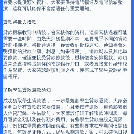
者要求提供額外資料。大家要保持電話暢通及電郵信箱整
潔，這樣可以確保不會錯過任何重要通知。
貸款審批與撥款
貸款機構收到申請後，會審核你的資料。這個審核過程可能
需要一些時間，由幾天到幾星期不等，這要視乎不同的貸款
計劃和機構。審批通過後，你會收到批核通知。通知書會列
明獲批的貸款金額、利息（如果適用）、還款期以及其他重
要條款。確認並接受貸款條款後，機構便會安排撥款。款項
通常會直接轉賬到你的指定銀行戶口，或者直接支付給學校
作為學費。大家確認款項到賬之後，便完成了學生貸款的申
請程序。
了解學生貸款還款須知
成功獲取學生貸款後，下一步是規劃學生貸款還款。大家必
須明白所有貸款都需要償還，而且要按時還款，避免影響個
人信貸記錄。在借款前，大家應該仔細了解還款時間表、每
月還款金額以及任何額外費用。有些學生貸款會設定寬限
期，例如在畢業後才開始償還。有些則要求在學期間便開始
還款。無論是哪種方式，提早規劃還款方案，可以確保日後