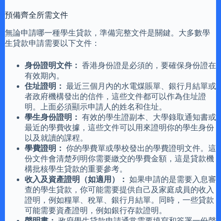
預備齊全所需文件
無論申請哪一種學生貸款，準備完整文件是關鍵。大多數學
生貸款申請需要以下文件：
身份證明文件：
香港身份證是必須的，要確保身份證在
有效期內。
住址證明：
最近三個月內的水電煤賬單、銀行月結單或
者政府機構發出的信件，這些文件都可以作為住址證
明。上面必須顯示申請人的姓名和住址。
學生身份證明：
有效的學生證副本、大學錄取通知書或
最近的學費收據，這些文件可以用來證明你的學生身份
以及就讀的課程。
學費證明：
你的學費單或學校發出的學費證明文件。這
份文件會清楚列明你需要繳交的學費金額，這是貸款機
構批核學生貸款的重要參考。
收入及資產證明（如適用）：
如果申請的是需要入息審
查的學生貸款，你可能需要提供自己及家庭成員的收入
證明，例如糧單、稅單、銀行月結單。同時，一些貸款
可能需要資產證明，例如銀行存款證明。
聲明書：
政府學生貸款申請通常需要填寫和簽署一份聲