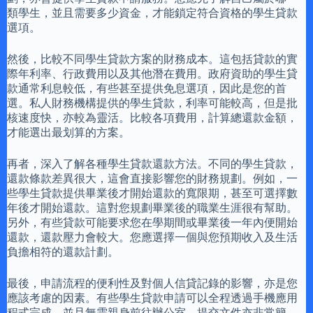
類學生，並且需要多少資金，才能鎖定符合資格的學生貸款
選項。
然後，比較不同學生貸款方案的財務成本。這包括貸款的實
際年利率、行政費用以及其他潛在費用。政府資助的學生貸
款通常利息較低，有些甚至提供免息選項，因此是您的首
選。私人財務機構提供的學生貸款，利率可能較高，但是批
核速度快，亦較為靈活。比較各項費用，計算總還款金額，
才能選出最划算的方案。
再者，深入了解各種學生貸款還款方法。不同的學生貸款，
還款條款差異很大，這會直接影響您的財務規劃。例如，一
些學生貸款提供畢業後才開始還款的寬限期，甚至可選擇數
年後才開始還款。這對您規劃畢業後的職業生涯很有幫助。
另外，有些貸款可能要求您在學期間或畢業後一年內便開始
還款，還款壓力會較大。您應選擇一個與您預期收入及生活
負擔相符的還款計劃。
最後，申請流程的便利性及對個人信貸記錄的影響，亦是您
應該考慮的因素。有些學生貸款申請可以全程透過手機應用
程式完成，並且無需親身前往辦公室，提交文件亦非常簡