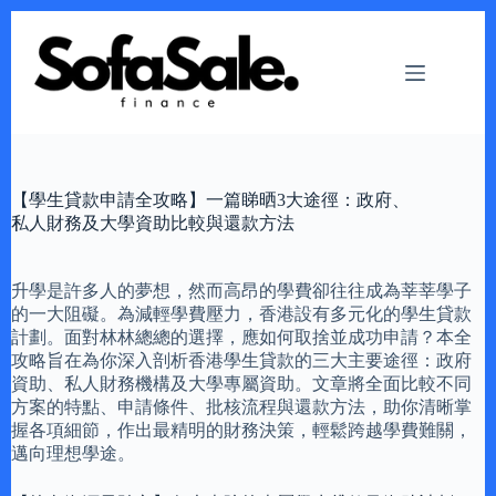
Skip
to
content
【學生貸款申請全攻略】一篇睇晒3大途徑：政府、
私人財務及大學資助比較與還款方法
升學是許多人的夢想，然而高昂的學費卻往往成為莘莘學子
的一大阻礙。為減輕學費壓力，香港設有多元化的學生貸款
計劃。面對林林總總的選擇，應如何取捨並成功申請？本全
攻略旨在為你深入剖析香港學生貸款的三大主要途徑：政府
資助、私人財務機構及大學專屬資助。文章將全面比較不同
方案的特點、申請條件、批核流程與還款方法，助你清晰掌
握各項細節，作出最精明的財務決策，輕鬆跨越學費難關，
邁向理想學途。