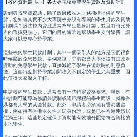
【校內資源最貼心】各大專院校專屬學生貸款及資助計劃
談到尋找學費資助，除了政府或私人財務機構提供的學生
貸，您知道其實不少大專院校亦設有專屬的學生貸款及資助
計劃嗎？這些校內資源通常為學生量身訂製，並且有時比外
界的選擇更貼心。它們的目的通常是幫助學生支付學費，讓
大家可以更專心於學業。
這些校內學生貸款計劃，其中一個吸引人的地方是它們很多
時候屬於免息貸款。舉例來說，香港都會大學便設有由政府
資助的免息學生貸款，直接減輕了學生在還款時的利息負
擔。這個特點對於學業期間收入不穩定的學生尤其重要，因
此值得大家深入了解。
申請校內學生貸款，通常會有一些特定資格要求。舉例，有
些計劃可能專為修讀兼讀制或遙距課程的學生而設，就像香
港都會大學的某些貸款。此外，申請者必須擁有香港居留
權，例如持有香港永久性居民身份證，或是已在香港連續居
住滿三年。這些規定確保了資助能有效地分配給符合資格的
本地學生。