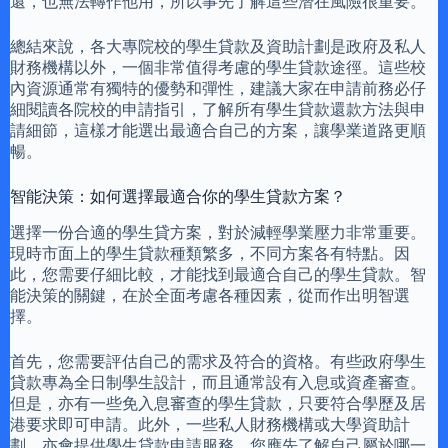
還，也無法轉作他用，所以事先了解這些潛在風險很重要。
總結來說，各大專院校的學生貸款及資助計劃是政府及私人
財務機構以外，一個非常值得考慮的學生貸款途徑。這些校
內資源通常有獨特的優勢和彈性，建議大家在申請前務必仔
細閱讀各院校的申請指引，了解所有學生貸款還款方法與申
請細節，這樣才能選出最適合自己的方案，讓學業道路更順
暢。
智能決策：如何選擇最適合你的學生貸款方案？
選擇一份合適的學生貸方案，對於減輕學業壓力非常重要。
現時市面上的學生貸款種類繁多，不同方案各有特點。因
此，您需要仔細比較，才能找到最適合自己的學生貸款。智
能決策的關鍵，在於全面考慮各種因素，從而作出明智選
擇。
首先，您需要評估自己的需求及符合的資格。有些政府學生
貸款專為全日制學生設計，而且通常設有入息或資產審查。
但是，亦有一些免入息審查的學生貸款，只要符合學歷及居
港要求即可申請。此外，一些私人財務機構或大學資助計
劃，亦會提供學生貸款申請服務。您應先了解自己屬於哪一