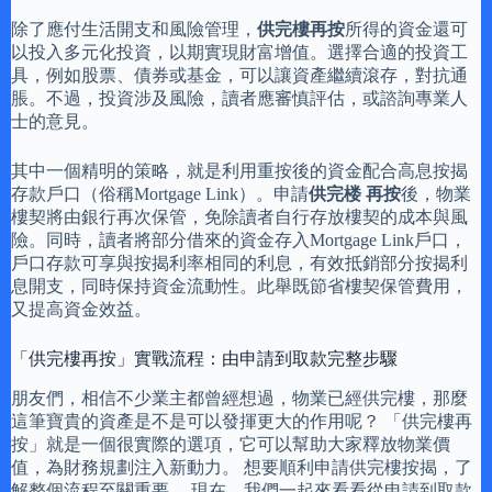
除了應付生活開支和風險管理，
供完樓再按
所得的資金還可
以投入多元化投資，以期實現財富增值。選擇合適的投資工
具，例如股票、債券或基金，可以讓資產繼續滾存，對抗通
脹。不過，投資涉及風險，讀者應審慎評估，或諮詢專業人
士的意見。
其中一個精明的策略，就是利用重按後的資金配合高息按揭
存款戶口（俗稱Mortgage Link）。申請
供完楼 再按
後，物業
樓契將由銀行再次保管，免除讀者自行存放樓契的成本與風
險。同時，讀者將部分借來的資金存入Mortgage Link戶口，
戶口存款可享與按揭利率相同的利息，有效抵銷部分按揭利
息開支，同時保持資金流動性。此舉既節省樓契保管費用，
又提高資金效益。
「供完樓再按」實戰流程：由申請到取款完整步驟
朋友們，相信不少業主都曾經想過，物業已經供完樓，那麼
這筆寶貴的資產是不是可以發揮更大的作用呢？ 「供完樓再
按」就是一個很實際的選項，它可以幫助大家釋放物業價
值，為財務規劃注入新動力。 想要順利申請供完樓按揭，了
解整個流程至關重要。 現在，我們一起來看看從申請到取款