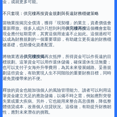
金，成就更多可能。
不只套現：供完樓再按資金規劃與長遠財務穩健策略
當物業按揭完全償清，獲得「現契樓」的業主，資產價值會
重新釋放。很多人或許只想到利用
供完樓再按
這個機會套取
現金應付短期需求，其實這個用途遠不止如此。這個過程可
以成為財務規劃的一個重要環節，有助建立更長遠的財務穩
健基礎，也助優化資產配置。
將物業透過
供完樓按揭
再次抵押，所得資金可以作長遠的目
標規劃。這筆資金可以用作退休儲備，確保退休生活無憂；
也可以支付子女海外升學費用，為其未來發展鋪路。妥善規
劃這些資金，有助實現人生不同階段的重要財務目標，同時
避免賣樓帶來的不便。
釋放的資金也能加強個人的風險管理能力。讀者可以利用這
筆資金建立充足的應急儲備，以備不時之需，例如應對突發
失業或重大疾病。另外，它也能用來整合高息債務，降低整
體借貸成本，改善個人信貸狀況。這樣做，有助提升財務韌
性，應對未來潛在的挑戰。