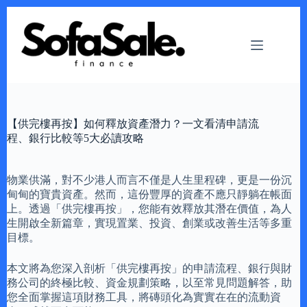
Skip
to
content
【供完樓再按】如何釋放資產潛力？一文看清申請流
程、銀行比較等5大必讀攻略
物業供滿，對不少港人而言不僅是人生里程碑，更是一份沉
甸甸的寶貴資產。然而，這份豐厚的資產不應只靜躺在帳面
上。透過「供完樓再按」，您能有效釋放其潛在價值，為人
生開啟全新篇章，實現置業、投資、創業或改善生活等多重
目標。
本文將為您深入剖析「供完樓再按」的申請流程、銀行與財
務公司的終極比較、資金規劃策略，以至常見問題解答，助
您全面掌握這項財務工具，將磚頭化為實實在在的流動資