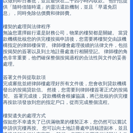
以做到即日審批，並且最快在二十四小時內取款。 他們也提
供「隨時借隨時還」的靈活還款機制，並且「早還免罰
息」，同時免除估價費和律師費。
樓契的處理與法律程序
無論您選擇銀行還是財務公司，物業的樓契都是關鍵。 當貸
款機構批核您的供完樓按揭申請後，您需要將樓契交由該機
構指定的律師樓保管。 律師樓會處理後續的法律文件，包括
按揭契的簽署以及到土地註冊處進行相關登記。 律師樓的角
色非常重要，他們確保整個按揭過程的合法性與文件的妥善
處理。
簽署文件與提取款項
完成審批並經律師樓處理好所有文件後，您會收到貸款機構
發出的按揭貸款信。 然後，您需要到律師樓簽署正式的按揭
契。 簽署完成後，貸款機構會根據協議，將已批核的供完樓
再按款項發放到您的指定戶口，從而完成整個流程。
樓契遺失的處理方式
假如您不幸遺失了已供滿物業的樓契正本，您仍然可以嘗試
申請供完樓再按。 您可以向土地註冊處申請核證副本，並且