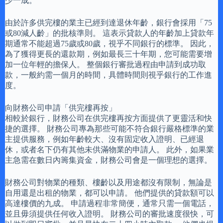
少一成。
由於許多供完樓的業主已經到達退休年齡，銀行會採用「75
或80減人齡」的批核準則。 這表示貸款人的年齡加上貸款年
期通常不能超過75歲或80歲，視乎不同銀行的標準。 因此，
為了獲得更長的還款期，例如最長三十年期，您可能需要增
加一位年輕的擔保人。 整個銀行審批過程由申請到成功取
款，一般約需一個月的時間，具體時間則視乎銀行的工作進
度。
向財務公司申請「供完樓再按」
相較於銀行，財務公司在供完樓再按方面提供了更靈活和快
捷的選擇。 財務公司專為那些可能不符合銀行嚴格標準的業
主提供服務，例如年齡較大、沒有固定收入證明、已經退
休，或者名下仍有其他未供滿物業的申請人。 此外，如果業
主急需在數日內籌集資金，財務公司會是一個理想的選擇。
財務公司對物業的種類、樓齡以及用途都沒有限制，無論是
自用還是出租的物業，都可以申請。 他們提供的貸款額可以
高達樓價的九成。 申請過程非常簡便，通常只需一個電話，
並且毋須提供任何收入證明。 財務公司的審批速度很快，可