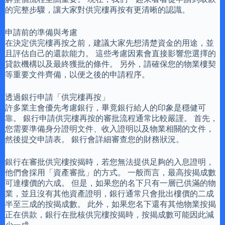
的完整步驟，讓大家對供完樓再按有更清晰的認識。
申請前的準備與考慮
在決定供完樓再按之前，建議大家先想清楚資金的用途，並
且評估自己的還款能力。 這些考慮因素會直接影響您選擇的
貸款機構以及最終獲批的條件。 另外，請確保您的物業樓契
等重要文件齊備，以便之後的申請程序。
透過銀行申請「供完樓再按」
許多業主會優先考慮銀行，畢竟銀行給人的印象是穩健可
靠。 銀行申請供完樓再按的審批流程通常比較嚴謹。 首先，
您需要準備身分證明文件、收入證明以及物業相關的文件，
然後提交申請表。 銀行會詳細審查您的財務狀況。
銀行在審批供完樓按揭時，若您無法提供足夠的入息證明，
他們會採用「資產審批」的方式。 一般而言，最高按揭成數
可達樓價的六成。 但是，如果您的名下只有一層已供滿的物
業，並且沒有其他資產證明，銀行通常只會批出樓價的二成
半至三成的按揭成數。 此外，如果您名下還有其他物業按揭
正在供款，銀行在批核供完樓按揭時，按揭成數可能因此減