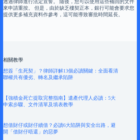
透過律師進行法定宣誓。 隨後，您可以使用這些補回的文件
來申請重按。 但是，由於缺乏樓契正本，銀行可能會要求您
提供更多補充資料作參考，這可能導致審批時間延長。
相關教學
想簽「生死契」？律師詳解13個必讀關鍵：全面看清
聯權共有優劣、轉名及繼承陷阱
【強積金死亡提取完整指南】遺產代理人必讀：5大
申索步驟、文件清單及填表教學
想借財仔或財仔續借？必讀6大陷阱與安全出路，避
開「借財仔唔還」的惡夢