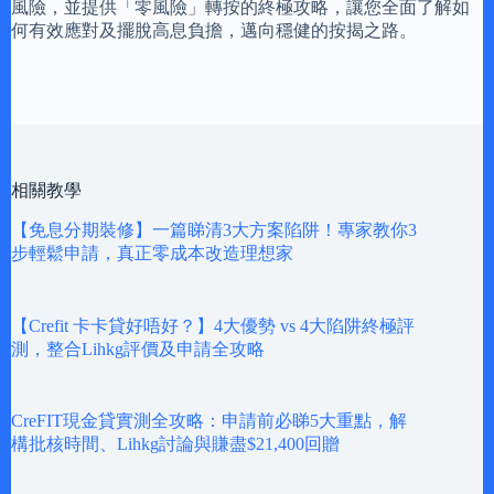
風險，並提供「零風險」轉按的終極攻略，讓您全面了解如
何有效應對及擺脫高息負擔，邁向穩健的按揭之路。
相關教學
【免息分期裝修】一篇睇清3大方案陷阱！專家教你3
步輕鬆申請，真正零成本改造理想家
【Crefit 卡卡貸好唔好？】4大優勢 vs 4大陷阱終極評
測，整合Lihkg評價及申請全攻略
CreFIT現金貸實測全攻略：申請前必睇5大重點，解
構批核時間、Lihkg討論與賺盡$21,400回贈