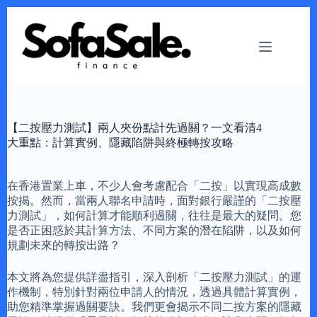
Skip
to
content
【二按壓力測試】兩人夾份點計先過關？一文看清4
大重點：計算實例、隱藏陷阱與終極轉按攻略
在香港置業上車，不少人會考慮配合「二按」以實現高成數
按揭。然而，當兩人聯名申請時，面對銀行嚴謹的「二按壓
力測試」，如何計算才能順利過關，往往是最大的疑問。您
是否正困惑於其計算方法、不同方案的潛在陷阱，以及如何
規劃未來的轉按出路？
本文將為您提供詳盡指引，深入剖析「二按壓力測試」的運
作機制，特別針對兩位申請人的情況，透過具體計算實例，
助您精準掌握過關要訣。我們更會揭示不同二按方案的隱藏