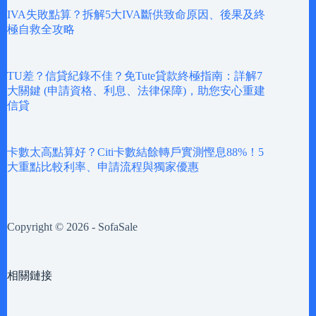
IVA失敗點算？拆解5大IVA斷供致命原因、後果及終
極自救全攻略
TU差？信貸紀錄不佳？免Tute貸款終極指南：詳解7
大關鍵 (申請資格、利息、法律保障)，助您安心重建
信貸
卡數太高點算好？Citi卡數結餘轉戶實測慳息88%！5
大重點比較利率、申請流程與獨家優惠
Copyright © 2026 - SofaSale
相關鏈接