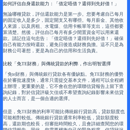
如何評估自身還款能力：「借定唔借？還得到先好借！」
無論哪種貸款，評估還款能力是第一步。您要考慮自己每月
的固定收入是多少，固定開支又有哪些。每月薪金、其他收
入來源，以及房租、水電煤、信用卡帳單等支出，這些都要
算清楚。然後，評估自己每月有多少閒置資金可以用來還
款。請記住這句忠告：「借定唔借？還得到先好借！」確保
自己有能力按時還款，避免日後造成財務負擔。這不只是為
財務公司著想，更是為自己的信用和生活負責。
比較「免TE財務」與傳統貸款的利弊，作出明智選擇
「免te財務」與傳統銀行貸款各有優缺點。免TE財務的優勢
在於審批速度快，通常只需提交基本文件，過程可以全程網
上辦理，更重要的是，它不會在您的環聯信貸報告上留下查
詢紀錄，對於信貸評級欠佳或不希望查詢紀錄影響未來信貸
的人士而言，是一個合適的選擇。
但是，免TE財務的利率可能比傳統銀行貸款高，貸款額度也
可能相對較低。傳統銀行貸款通常利率較低，貸款額度較
高，還款期也較長，但審批時間較久，且會詳細查閱您的環
聯信貸報告。因此，您需要權衡自己的緊急程度、信貸狀況