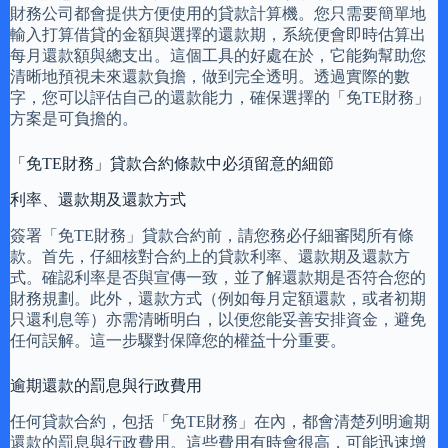
財務公司都會提供方便使用的貸款計算機。您只需要簡單地
輸入打算借貸的金額與選擇的還款期，系統便會即時估算出
每月還款額與總支出。這個工具的好處在於，它能夠幫助您
清晰地預視未來還款負擔，做到完全透明。透過實際的數
字，您可以評估自己的還款能力，確保選擇的「免TE財務」
方案是可負擔的。
「免TE財務」貸款合約條款中必須留意的細節
利率、還款期及還款方式
簽署「免TE財務」貸款合約前，請您務必仔細審閱所有條
款。首先，仔細核對合約上的貸款利率、還款期及還款方
式。確認利率是否與宣傳一致，並了解還款期是否符合您的
財務規劃。此外，還款方式（例如每月定額還款，或者初期
只還利息等）亦需清晰明白，以便您能妥善安排資金，避免
任何誤解。這一步驟對保障您的權益十分重要。
逾期還款的罰息與行政費用
任何貸款合約，包括「免TE財務」在內，都會清楚列明逾期
還款的罰息與行政費用。這些費用有時會很高，可能迅速增