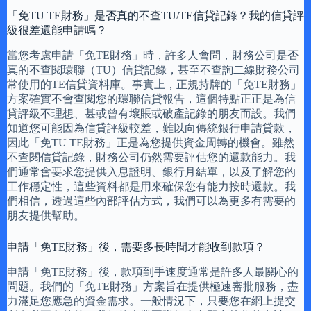
「免TU TE財務」是否真的不查TU/TE信貸記錄？我的信貸評
級很差還能申請嗎？
當您考慮申請「免TE財務」時，許多人會問，財務公司是否
真的不查閱環聯（TU）信貸記錄，甚至不查詢二線財務公司
常使用的TE信貸資料庫。事實上，正規持牌的「免TE財務」
方案確實不會查閱您的環聯信貸報告，這個特點正正是為信
貸評級不理想、甚或曾有壞賬或破產記錄的朋友而設。我們
知道您可能因為信貸評級較差，難以向傳統銀行申請貸款，
因此「免TU TE財務」正是為您提供資金周轉的機會。雖然
不查閱信貸記錄，財務公司仍然需要評估您的還款能力。我
們通常會要求您提供入息證明、銀行月結單，以及了解您的
工作穩定性，這些資料都是用來確保您有能力按時還款。我
們相信，透過這些內部評估方式，我們可以為更多有需要的
朋友提供幫助。
申請「免TE財務」後，需要多長時間才能收到款項？
申請「免TE財務」後，款項到手速度通常是許多人最關心的
問題。我們的「免TE財務」方案旨在提供極速審批服務，盡
力滿足您應急的資金需求。一般情況下，只要您在網上提交