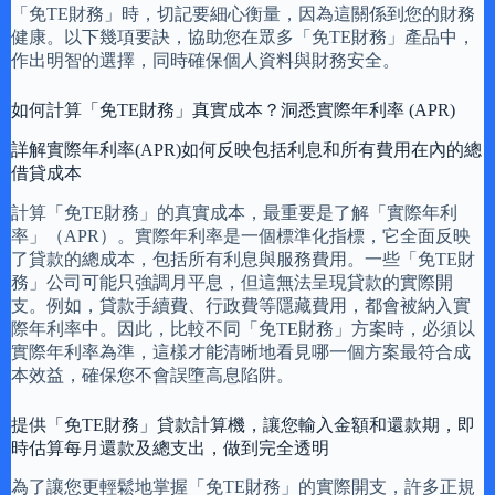
「免TE財務」時，切記要細心衡量，因為這關係到您的財務
健康。以下幾項要訣，協助您在眾多「免TE財務」產品中，
作出明智的選擇，同時確保個人資料與財務安全。
如何計算「免TE財務」真實成本？洞悉實際年利率 (APR)
詳解實際年利率(APR)如何反映包括利息和所有費用在內的總
借貸成本
計算「免TE財務」的真實成本，最重要是了解「實際年利
率」（APR）。實際年利率是一個標準化指標，它全面反映
了貸款的總成本，包括所有利息與服務費用。一些「免TE財
務」公司可能只強調月平息，但這無法呈現貸款的實際開
支。例如，貸款手續費、行政費等隱藏費用，都會被納入實
際年利率中。因此，比較不同「免TE財務」方案時，必須以
實際年利率為準，這樣才能清晰地看見哪一個方案最符合成
本效益，確保您不會誤墮高息陷阱。
提供「免TE財務」貸款計算機，讓您輸入金額和還款期，即
時估算每月還款及總支出，做到完全透明
為了讓您更輕鬆地掌握「免TE財務」的實際開支，許多正規