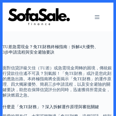
Skip
to
content
TU差急需現金？免TE財務終極指南：拆解4大優勢、
3步申請流程與安全避險要訣
面對信貸評級欠佳（TU差）或急需現金周轉的困境，傳統銀
行貸款往往遙不可及？別氣餒！「免TE財務」或許是您此刻
的應急出路。本終極指南將全面揭示「免TE財務」的運作原
理、四大獨家優勢、簡易三步申請流程，以及安全避險的關
鍵要訣，助您在保障信貸評分的同時，迅速獲得所需資金，
解決燃眉之急。
什麼是「免TE財務」？深入拆解運作原理與審批關鍵