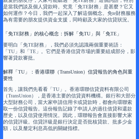
親愛的朋友仔，大家可能聽過「免TE財務」這個詞語，特別
是當我們談及個人貸款時。究竟「免TE財務」是甚麼？它又
如何運作？今日，我們一起深入了解這個概念。免te財務服務
為有需要的朋友提供資金支援，同時顧及大家的信貸狀況。
「免TE財務」的核心概念：拆解「免TU」與「免TE」
要明白「免TE財務」，我們必須先認識兩個重要術語：
「TU」和「TE」。它們是香港信貸市場的重要組成部分，影
響著貸款審批。
解釋「TU」：香港環聯（TransUnion）信貸報告的角色與重
要性
首先，讓我們先看看「TU」。香港環聯信貸資料有限公司
（TransUnion），是香港主要的信貸資料機構。銀行和大部分
大型財務公司，當大家申請信用卡或貸款時，都會向環聯索
取一份信貸報告。這份報告記錄了申請人的過往借貸和還款
歷史，以及信貸使用情況。因此，環聯報告會直接影響大家
的信貸評級。信貸評級是銀行決定是否批核貸款、批多少金
額，以及釐定利息高低的關鍵指標。