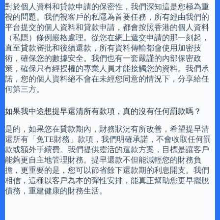
對於個人資料和貸款申請的保密性，我們深知這是您極為重
視的問題。我們視客戶的私隱為首要任務，所有經由我們的
平台提交的個人資料和貸款申請，都會按照香港的個人資料
（私隱）條例嚴格處理。從您在網上遞交申請的那一刻起，
直至貸款審批和後續還款，所有資料傳輸都會使用加密技
術，確保您的數據安全。我們也有一套嚴謹的內部保密政
策，確保只有經授權的專業人員才能接觸您的資料。我們承
諾，您的個人資料絕不會在未經您同意的情況下，分享給任
何第三方。
如果我中途想提早還清所有款項，真的沒有任何罰款嗎？
是的，如果您在貸款期內，財務狀況有所改善，希望提早清
還所有「免TE財務」款項，我們明確承諾，不會收取任何罰
款或額外手續費。我們提供靈活的還款方案，目標是讓客戶
能夠更自主地管理財務。提早還款不但能減輕您的財務負
擔，更重要的是，您可以節省餘下還款期的利息開支。我們
相信，這種以客戶為本的彈性安排，能真正幫助您更早擺脫
債務，重建健康的財務生活。