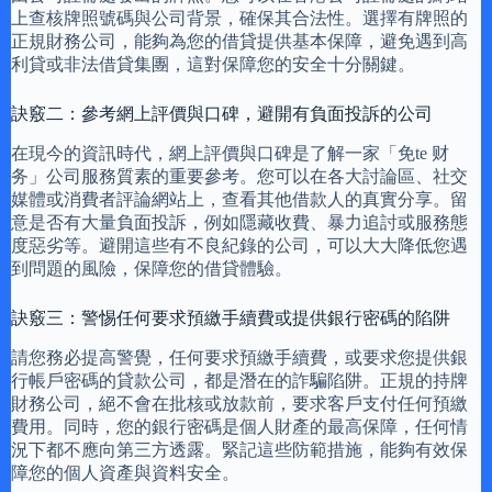
上查核牌照號碼與公司背景，確保其合法性。選擇有牌照的
正規財務公司，能夠為您的借貸提供基本保障，避免遇到高
利貸或非法借貸集團，這對保障您的安全十分關鍵。
訣竅二：參考網上評價與口碑，避開有負面投訴的公司
在現今的資訊時代，網上評價與口碑是了解一家「免te 财
务」公司服務質素的重要參考。您可以在各大討論區、社交
媒體或消費者評論網站上，查看其他借款人的真實分享。留
意是否有大量負面投訴，例如隱藏收費、暴力追討或服務態
度惡劣等。避開這些有不良紀錄的公司，可以大大降低您遇
到問題的風險，保障您的借貸體驗。
訣竅三：警惕任何要求預繳手續費或提供銀行密碼的陷阱
請您務必提高警覺，任何要求預繳手續費，或要求您提供銀
行帳戶密碼的貸款公司，都是潛在的詐騙陷阱。正規的持牌
財務公司，絕不會在批核或放款前，要求客戶支付任何預繳
費用。同時，您的銀行密碼是個人財產的最高保障，任何情
況下都不應向第三方透露。緊記這些防範措施，能夠有效保
障您的個人資產與資料安全。