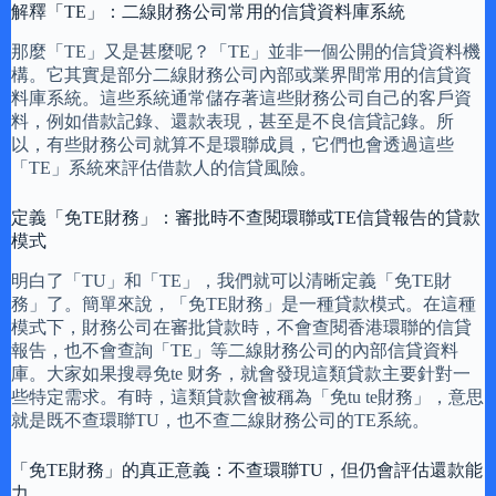
解釋「TE」：二線財務公司常用的信貸資料庫系統
那麼「TE」又是甚麼呢？「TE」並非一個公開的信貸資料機
構。它其實是部分二線財務公司內部或業界間常用的信貸資
料庫系統。這些系統通常儲存著這些財務公司自己的客戶資
料，例如借款記錄、還款表現，甚至是不良信貸記錄。所
以，有些財務公司就算不是環聯成員，它們也會透過這些
「TE」系統來評估借款人的信貸風險。
定義「免TE財務」：審批時不查閱環聯或TE信貸報告的貸款
模式
明白了「TU」和「TE」，我們就可以清晰定義「免TE財
務」了。簡單來說，「免TE財務」是一種貸款模式。在這種
模式下，財務公司在審批貸款時，不會查閱香港環聯的信貸
報告，也不會查詢「TE」等二線財務公司的內部信貸資料
庫。大家如果搜尋免te 财务，就會發現這類貸款主要針對一
些特定需求。有時，這類貸款會被稱為「免tu te財務」，意思
就是既不查環聯TU，也不查二線財務公司的TE系統。
「免TE財務」的真正意義：不查環聯TU，但仍會評估還款能
力