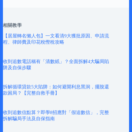
相關教學
【居屋轉名懶人包】一文看清9大獲批原因、申請流
程、律師費及印花稅慳稅攻略
收到追數電話稱有「清數紙」？全面拆解4大騙局陷
阱及自保步驟
拆解循環貸款5大陷阱：如何避開利息黑洞，擺脫還
款困局？【完整自救手冊】
收到追數信點算？即學8招應對「假追數信」，完整
拆解騙局手法及自保指南