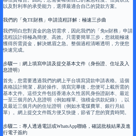
以及對利率的承受能力，選擇最適合自己的貸款方案。
我們的「免TE財務」申請流程詳解：極速三步曲
我們明白您對資金的急切需求，因此我們的「免te財務」申請
流程設計得極為簡便、高效。只需要簡單三步，您就能極速
獲得所需資金，解決燃眉之急。整個過程清晰透明，方便您
快速完成。
步驟一：網上填寫申請及提交基本文件（身份證、住址及入
息證明）
首先，您需要透過我們的網上平台填寫貸款申請表格。這個
表格設計簡潔，易於操作。填寫完畢後，您便可上載所需的
基本文件。這些文件包括香港永久性居民身份證副本、最近
一至三個月的入息證明（例如糧單、強積金供款紀錄），以
及最近三個月內的住址證明（例如水電煤費單、銀行月結
單）。網上提交文件既方便又快捷，節省了您的寶貴時間。
步驟二：專人透過電話或WhatsApp聯絡，確認批核結果及進
行電子簽約