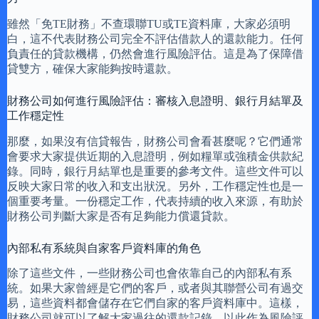
雖然「免TE財務」不查環聯TU或TE資料庫，大家必須明
白，這不代表財務公司完全不評估借款人的還款能力。任何
負責任的貸款機構，仍然會進行風險評估。這是為了保障借
貸雙方，確保大家能夠按時還款。
財務公司如何進行風險評估：審核入息證明、銀行月結單及
工作穩定性
那麼，如果沒有信貸報告，財務公司會看甚麼呢？它們通常
會要求大家提供近期的入息證明，例如糧單或強積金供款紀
錄。同時，銀行月結單也是重要的參考文件。這些文件可以
反映大家日常的收入和支出狀況。另外，工作穩定性也是一
個重要考量。一份穩定工作，代表持續的收入來源，有助於
財務公司判斷大家是否有足夠能力償還貸款。
內部私有系統與自家客戶資料庫的角色
除了這些文件，一些財務公司也會依靠自己的內部私有系
統。如果大家曾經是它們的客戶，或者與其聯營公司有過交
易，這些資料都會儲存在它們自家的客戶資料庫中。這樣，
財務公司就可以了解大家過往的還款記錄，以此作為風險評