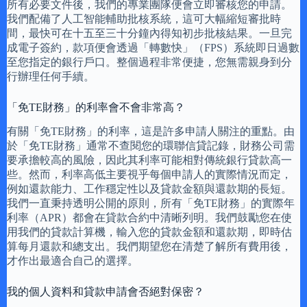
所有必要文件後，我們的專業團隊便會立即審核您的申請。
我們配備了人工智能輔助批核系統，這可大幅縮短審批時
間，最快可在十五至三十分鐘內得知初步批核結果。一旦完
成電子簽約，款項便會透過「轉數快」（FPS）系統即日過數
至您指定的銀行戶口。整個過程非常便捷，您無需親身到分
行辦理任何手續。
「免TE財務」的利率會不會非常高？
有關「免TE財務」的利率，這是許多申請人關注的重點。由
於「免TE財務」通常不查閱您的環聯信貸記錄，財務公司需
要承擔較高的風險，因此其利率可能相對傳統銀行貸款高一
些。然而，利率高低主要視乎每個申請人的實際情況而定，
例如還款能力、工作穩定性以及貸款金額與還款期的長短。
我們一直秉持透明公開的原則，所有「免TE財務」的實際年
利率（APR）都會在貸款合約中清晰列明。我們鼓勵您在使
用我們的貸款計算機，輸入您的貸款金額和還款期，即時估
算每月還款和總支出。我們期望您在清楚了解所有費用後，
才作出最適合自己的選擇。
我的個人資料和貸款申請會否絕對保密？