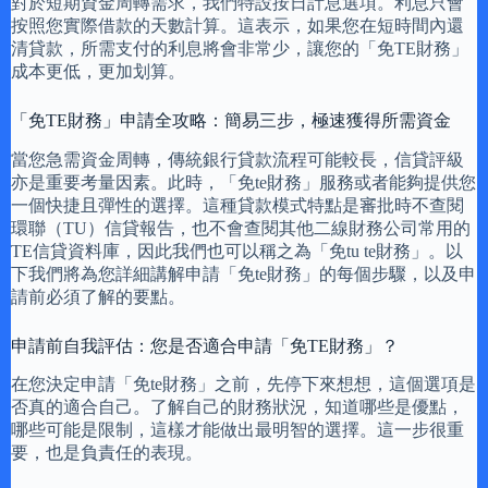
對於短期資金周轉需求，我們特設按日計息選項。利息只會
按照您實際借款的天數計算。這表示，如果您在短時間內還
清貸款，所需支付的利息將會非常少，讓您的「免TE財務」
成本更低，更加划算。
「免TE財務」申請全攻略：簡易三步，極速獲得所需資金
當您急需資金周轉，傳統銀行貸款流程可能較長，信貸評級
亦是重要考量因素。此時，「免te財務」服務或者能夠提供您
一個快捷且彈性的選擇。這種貸款模式特點是審批時不查閱
環聯（TU）信貸報告，也不會查閱其他二線財務公司常用的
TE信貸資料庫，因此我們也可以稱之為「免tu te財務」。以
下我們將為您詳細講解申請「免te財務」的每個步驟，以及申
請前必須了解的要點。
申請前自我評估：您是否適合申請「免TE財務」？
在您決定申請「免te財務」之前，先停下來想想，這個選項是
否真的適合自己。了解自己的財務狀況，知道哪些是優點，
哪些可能是限制，這樣才能做出最明智的選擇。這一步很重
要，也是負責任的表現。