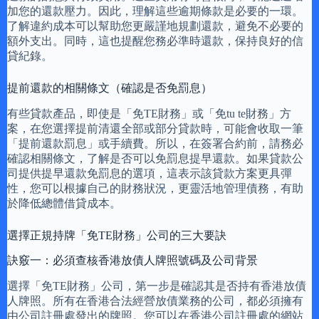
加您的還款壓力。因此，理解這些逾期條款是必要的一環。
了解違約成本可以幫助您更嚴謹地規劃還款，避免不必要的
額外支出。同時，這也提醒您務必準時還款，保持良好的信
貸紀錄。
提前還款的相關條文（確認是否免罰息）
有些貸款產品，即使是「免TE財務」或「免tu te財務」方
案，在您選擇提前清還全部或部分貸款時，可能會收取一筆
「提前還款罰息」或手續費。所以，在簽署合約前，請務必
確認相關條文，了解是否可以免罰息提早還款。如果貸款公
司提供提早還款免罰息的選項，這表示該貸款方案更具彈
性，您可以根據自己的財務狀況，更靈活地管理債務，有助
於降低總體借貸成本。
選擇正規持牌「免TE財務」公司的三大要訣
訣竅一：必須查核香港放債人牌照號碼及公司背景
選擇「免TE財務」公司，第一步是確認其是否持有香港放債
人牌照。所有在香港合法經營放債業務的公司，都必須擁有
由公司註冊處發出的牌照。您可以在香港公司註冊處的網站