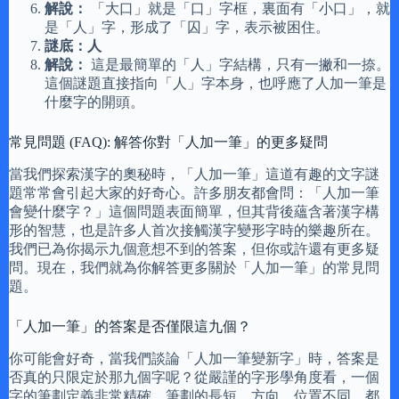
解說：
「大口」就是「口」字框，裏面有「小口」，就
是「人」字，形成了「囚」字，表示被困住。
謎底：人
解說：
這是最簡單的「人」字結構，只有一撇和一捺。
這個謎題直接指向「人」字本身，也呼應了人加一筆是
什麼字的開頭。
常見問題 (FAQ): 解答你對「人加一筆」的更多疑問
當我們探索漢字的奧秘時，「人加一筆」這道有趣的文字謎
題常常會引起大家的好奇心。許多朋友都會問：「人加一筆
會變什麼字？」這個問題表面簡單，但其背後蘊含著漢字構
形的智慧，也是許多人首次接觸漢字變形字時的樂趣所在。
我們已為你揭示九個意想不到的答案，但你或許還有更多疑
問。現在，我們就為你解答更多關於「人加一筆」的常見問
題。
「人加一筆」的答案是否僅限這九個？
你可能會好奇，當我們談論「人加一筆變新字」時，答案是
否真的只限定於那九個字呢？從嚴謹的字形學角度看，一個
字的筆劃定義非常精確，筆劃的長短、方向、位置不同，都