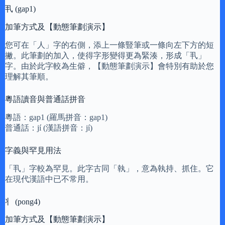
丮 (gap1)
加筆方式及【動態筆劃演示】
您可在「人」字的右側，添上一條豎筆或一條向左下方的短
撇。此筆劃的加入，使得字形變得更為緊湊，形成「丮」
字。由於此字較為生僻，【動態筆劃演示】會特別有助於您
理解其筆順。
粵語讀音與普通話拼音
粵語：gap1 (羅馬拼音：gap1)
普通話：jí (漢語拼音：jí)
字義與罕見用法
「丮」字較為罕見。此字古同「執」，意為執持、抓住。它
在現代漢語中已不常用。
丬 (pong4)
加筆方式及【動態筆劃演示】