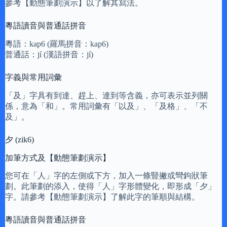
參考【動態筆劃演示】以了解其寫法。
粵語讀音與普通話拼音
粵語：kap6 (羅馬拼音：kap6)
普通話：jí (漢語拼音：jí)
字義與常用詞彙
「及」字具有到達、趕上、達到等含義，亦可表示並列關
係，意為「和」。常用詞彙有「以及」、「及格」、「不
及」。
夕 (zik6)
加筆方式及【動態筆劃演示】
您可在「人」字的左側或下方，加入一條豎撇或彎鉤狀筆
劃。此筆劃的添入，使得「人」字形體變化，即形成「夕」
字。請參考【動態筆劃演示】了解此字的筆順與結構。
粵語讀音與普通話拼音