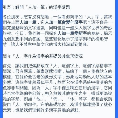
引言：解開「人加一筆」的漢字謎題
各位朋友，您有沒有想過，一個看似簡單的「人」字，當我
們在上面
人加一筆
，它
人加一筆會變什麼字
呢？這不僅是一
個充滿趣味的文字遊戲，同時也是一趟深入漢字世界的奇妙
旅程。今日，我們將一同探究
人加一筆變新字
的奧秘，揭示
九個意想不到的答案。這些變化展示了漢字獨特的構形智
慧，讓人不禁對中華文化的博大精深感到驚嘆。
簡介「人」字作為漢字的基礎與其象形淵源
首先，讓我們把焦點放在「人」這個字上。這個字結構非常
簡潔，只有兩筆，筆畫形態清晰，描繪了一個人側身站立的
模樣。它源於最古老的象形文字，形象地勾勒出人類的基本
姿態。這個字雖然看似平凡，然而它在漢字系統中扮演的角
色卻非常關鍵。因為「人」字不僅是獨立使用的漢字，它同
時也常作為偏旁部首，融入無數其他文字之中，構成更為複
雜的字形。例如「他」、「們」、「休」等字，都包含或演
變自「人」的部件。它的基礎地位，為漢字構建提供了核心
元素，也是我們理解許多漢字意義的起點。