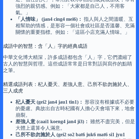
強烈的親切感。例如：「大家都是自己人，不用客
氣。」
「人情味」 (jan4 cing4 mei6)：
指人與人之間溫暖、互
相幫助的情感，是形容一個社會或社區是否溫馨、充滿
關懷的重要指標。例如：「這區小店充滿人情味。」
成語中的智慧：含「人」字的經典成語
中華文化博大精深，許多成語都包含「人」字，它們濃縮了
古人的智慧與哲理。這些成語常常是日常對話與寫作的點睛
之筆。
精選成語列表：杞人憂天、差強人意、己所不欲勿施於人、
三人成虎
杞人憂天 (gei2 jan4 jau1 tin1)：
形容沒有根據或不必要
的憂慮。典故出自古時杞國有人擔心天會塌下來，地會
崩裂。
差強人意 (caai1 koeng4 jan4 ji3)：
雖然不盡完美，但是
大體上還算令人滿意。
己所不欲勿施於人 (gei2 so2 bat6 juk6 mat6 si1 jyu1