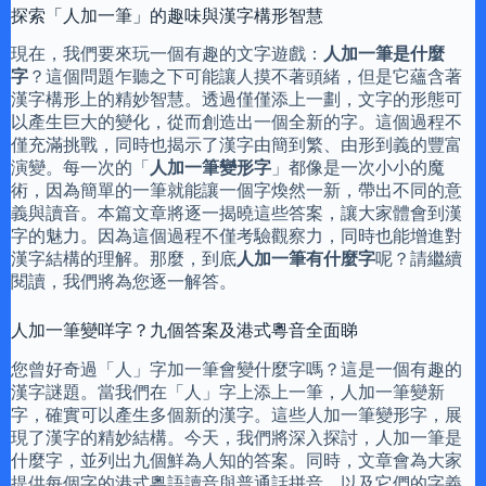
探索「人加一筆」的趣味與漢字構形智慧
現在，我們要來玩一個有趣的文字遊戲：
人加一筆是什麼
字
？這個問題乍聽之下可能讓人摸不著頭緒，但是它蘊含著
漢字構形上的精妙智慧。透過僅僅添上一劃，文字的形態可
以產生巨大的變化，從而創造出一個全新的字。這個過程不
僅充滿挑戰，同時也揭示了漢字由簡到繁、由形到義的豐富
演變。每一次的「
人加一筆變形字
」都像是一次小小的魔
術，因為簡單的一筆就能讓一個字煥然一新，帶出不同的意
義與讀音。本篇文章將逐一揭曉這些答案，讓大家體會到漢
字的魅力。因為這個過程不僅考驗觀察力，同時也能增進對
漢字結構的理解。那麼，到底
人加一筆有什麼字
呢？請繼續
閱讀，我們將為您逐一解答。
人加一筆變咩字？九個答案及港式粵音全面睇
您曾好奇過「人」字加一筆會變什麼字嗎？這是一個有趣的
漢字謎題。當我們在「人」字上添上一筆，人加一筆變新
字，確實可以產生多個新的漢字。這些人加一筆變形字，展
現了漢字的精妙結構。今天，我們將深入探討，人加一筆是
什麼字，並列出九個鮮為人知的答案。同時，文章會為大家
提供每個字的港式粵語讀音與普通話拼音，以及它們的字義