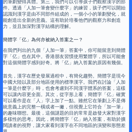
的筆劃變得具體。第三，我們可以引導孩子們觀察漢字的部
件。透過「人加一筆會變什麼字」的練習，孩子們可以開始
認識到漢字是由不同部件組成的，一個小小的筆劃變化，就
能創造出全新的意義。這有助於培養他們的觀察力和創造
力，並且加深對漢字結構的理解。
簡體字「亿」為何亦被納入答案之一？
在我們列出的九個「人加一筆」答案中，你可能留意到簡體
字「亿」也在其中。香港朋友習慣使用繁體字，所以可能會
對這個簡體字感到好奇。將「亿」納入答案的原因有幾個。
首先，漢字在歷史發展過程中，有簡化趨勢。簡體字是現今
中國大陸以及部分地區使用的標準漢字。我們在討論「人加
一筆是什麼字」時，也會考慮到不同漢字體系的答案，這樣
可以讓內容更全面。其次，從字形上看，簡體字「亿」確實
可以看作是在「人」字上加了一點。雖然它在筆劃上不是傳
統意義上的完整一橫或者一撇，但視覺上它符合「加一筆」
的趣味聯想。最後，這個謎題的目的常常是啟發大家對漢字
多樣性的思考。因此，將簡體字「亿」納入答案，有助於擴
闊讀者的視野，讓大家看到漢字在不同地區的演變和形態差
異。