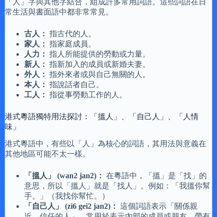
「人」字與其他字結合，組成許多常用詞語。這些詞語在日
常生活與書面語中都非常常見。
古人：
指古代的人。
家人：
指家庭成員。
人力：
指人所能提供的勞動或力量。
新人：
指新加入的成員或新婚夫妻。
外人：
指外來者或與自己無關的人。
本人：
指說話者自己。
工人：
指從事勞動工作的人。
港式粵語獨特用法探討：「搵人」、「自己人」、「人情
味」
港式粵語中，有些以「人」為核心的詞語，其用法與意義在
其他地區可能不太一樣。
「搵人」 (wan2 jan2)：
在粵語中，「搵」是「找」的
意思，所以「搵人」就是「找人」。例如：「我搵你幫
手。」（我找你幫忙。）
「自己人」 (zi6 gei2 jan2)：
這個詞語表示「關係親
近、信任的人」，常用於表示內部的成員或朋友，帶有