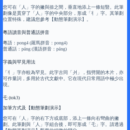
您可在「人」字的撇與捺之間，垂直地添上一條短豎。此筆
劃像是貫穿了「人」字的中央部分，形成「丬」字。其筆劃
位置特殊，建議您參考【動態筆劃演示】。
粵語讀音與普通話拼音
粵語：pong4 (羅馬拼音：pong4)
普通話：páng (漢語拼音：páng)
字義與罕見用法
「丬」字亦較為罕見。此字古同「爿」，指劈開的木片，亦
可作量詞，多用於古代文獻中。它在現代日常用語中極少出
現。
乇 (tok3)
加筆方式及【動態筆劃演示】
您可在「人」字的右下方或底部，添上一條向右彎曲的撇
劃。此筆劃與「人」字組合後，即可形成「乇」字。請透過