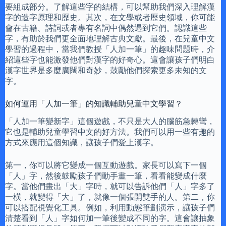
要組成部分。了解這些字的結構，可以幫助我們深入理解漢
字的造字原理和歷史。其次，在文學或者歷史領域，你可能
會在古籍、詩詞或者專有名詞中偶然遇到它們。認識這些
字，有助於我們更全面地理解古典文獻。最後，在兒童中文
學習的過程中，當我們教授「人加一筆」的趣味問題時，介
紹這些字也能激發他們對漢字的好奇心。這會讓孩子們明白
漢字世界是多麼廣闊和奇妙，鼓勵他們探索更多未知的文
字。
如何運用「人加一筆」的知識輔助兒童中文學習？
「人加一筆變新字」這個遊戲，不只是大人的腦筋急轉彎，
它也是輔助兒童學習中文的好方法。我們可以用一些有趣的
方式來應用這個知識，讓孩子們愛上漢字。
第一，你可以將它變成一個互動遊戲。家長可以寫下一個
「人」字，然後鼓勵孩子們動手畫一筆，看看能變成什麼
字。當他們畫出「大」字時，就可以告訴他們「人」字多了
一橫，就變得「大」了，就像一個張開雙手的人。第二，你
可以搭配視覺化工具。例如，利用動態筆劃演示，讓孩子們
清楚看到「人」字如何加一筆後變成不同的字。這會讓抽象