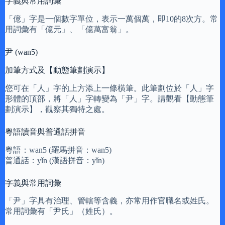
字義與常用詞彙
「億」字是一個數字單位，表示一萬個萬，即10的8次方。常
用詞彙有「億元」、「億萬富翁」。
尹 (wan5)
加筆方式及【動態筆劃演示】
您可在「人」字的上方添上一條橫筆。此筆劃位於「人」字
形體的頂部，將「人」字轉變為「尹」字。請觀看【動態筆
劃演示】，觀察其獨特之處。
粵語讀音與普通話拼音
粵語：wan5 (羅馬拼音：wan5)
普通話：yǐn (漢語拼音：yǐn)
字義與常用詞彙
「尹」字具有治理、管轄等含義，亦常用作官職名或姓氏。
常用詞彙有「尹氏」（姓氏）。