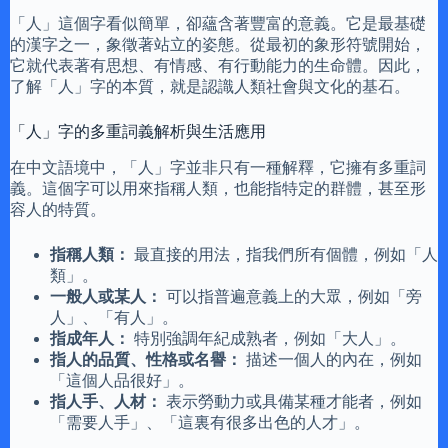
「人」這個字看似簡單，卻蘊含著豐富的意義。它是最基礎
的漢字之一，象徵著站立的姿態。從最初的象形符號開始，
它就代表著有思想、有情感、有行動能力的生命體。因此，
了解「人」字的本質，就是認識人類社會與文化的基石。
「人」字的多重詞義解析與生活應用
在中文語境中，「人」字並非只有一種解釋，它擁有多重詞
義。這個字可以用來指稱人類，也能指特定的群體，甚至形
容人的特質。
指稱人類：
最直接的用法，指我們所有個體，例如「人
類」。
一般人或某人：
可以指普遍意義上的大眾，例如「旁
人」、「有人」。
指成年人：
特別強調年紀成熟者，例如「大人」。
指人的品質、性格或名譽：
描述一個人的內在，例如
「這個人品很好」。
指人手、人材：
表示勞動力或具備某種才能者，例如
「需要人手」、「這裏有很多出色的人才」。