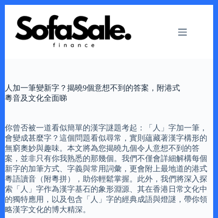
Skip
to
content
人加一筆變新字？揭曉9個意想不到的答案，附港式
粵音及文化全面睇
你曾否被一道看似簡單的漢字謎題考起：「人」字加一筆，
會變成甚麼字？這個問題看似尋常，實則蘊藏著漢字構形的
無窮奧妙與趣味。本文將為您揭曉九個令人意想不到的答
案，並非只有你我熟悉的那幾個。我們不僅會詳細解構每個
新字的加筆方式、字義與常用詞彙，更會附上最地道的港式
粵語讀音（附粵拼），助你輕鬆掌握。此外，我們將深入探
索「人」字作為漢字基石的象形淵源、其在香港日常文化中
的獨特應用，以及包含「人」字的經典成語與燈謎，帶你領
略漢字文化的博大精深。