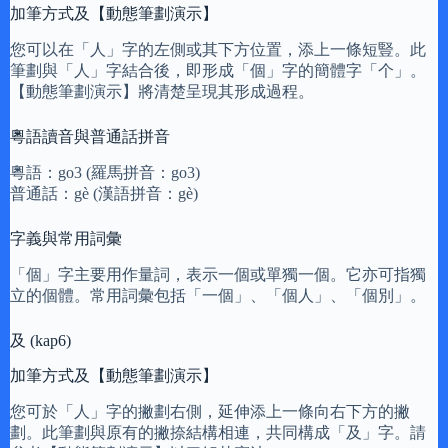
加筆方式及【動態筆劃演示】
您可以在「人」字的左側或其下方位置，添上一條短豎。此
筆劃與「人」字結合後，即形成「個」字的簡體字「个」。
【動態筆劃演示】將清楚呈現其形成過程。
粵語讀音與普通話拼音
粵語：go3 (羅馬拼音：go3)
普通話：gè (漢語拼音：gè)
字義與常用詞彙
「個」字主要用作量詞，表示一個或單獨一個。它亦可指獨
立的個體。常用詞彙包括「一個」、「個人」、「個別」。
及 (kap6)
加筆方式及【動態筆劃演示】
您可於「人」字的撇劃右側，延伸添上一條向右下方的撇
劃。此筆劃與原有的撇捺結構相連，共同構成「及」字。請