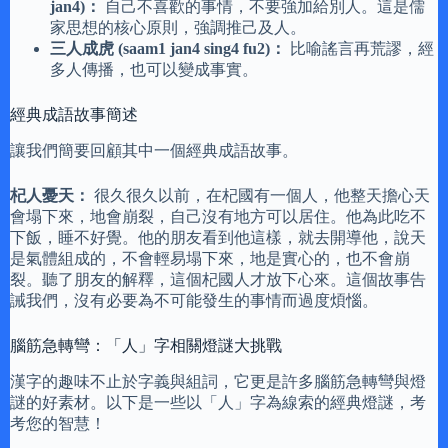
jan4)：
自己不喜歡的事情，不要強加給別人。這是儒
家思想的核心原則，強調推己及人。
三人成虎 (saam1 jan4 sing4 fu2)：
比喻謠言再荒謬，經
多人傳播，也可以變成事實。
經典成語故事簡述
讓我們簡要回顧其中一個經典成語故事。
杞人憂天：
很久很久以前，在杞國有一個人，他整天擔心天
會塌下來，地會崩裂，自己沒有地方可以居住。他為此吃不
下飯，睡不好覺。他的朋友看到他這樣，就去開導他，說天
是氣體組成的，不會輕易塌下來，地是實心的，也不會崩
裂。聽了朋友的解釋，這個杞國人才放下心來。這個故事告
誡我們，沒有必要為不可能發生的事情而過度煩惱。
腦筋急轉彎：「人」字相關燈謎大挑戰
漢字的趣味不止於字義與組詞，它更是許多腦筋急轉彎與燈
謎的好素材。以下是一些以「人」字為線索的經典燈謎，考
考您的智慧！