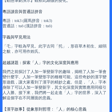
【動態筆劃演示】觀察此細微的變化。
粵語讀音與普通話拼音
粵語：tok3 (羅馬拼音：tok3)
普通話：tuō (漢語拼音：tuō)
字義與罕見用法
「乇」字較為罕見。此字古同「托」，形容草木初生、細弱
之貌，亦可用作姓氏。
超越謎題：探索「人」字的文化深度與應用
我們之前探討了人加一筆變新字的趣味，揭曉了人加一筆會
變什麼字、人加一筆變形字的種種可能。這些奇妙的漢字變
形遊戲，讓大家看到了漢字的精妙之處。但是，「人」字本
身除了可以人加一筆變新字，其文化深度與實際應用同樣引
人入勝。接下來，我們將一起走進「人」字的世界，深入了
解這個字在不同層面的意義。
【漢字故事】從象形到哲理：「人」的核心意義