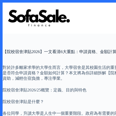
Skip
to
content
【院校宿舍津貼2026】一文看清6大重點：申請資格、金額計
對於許多離家求學的大學生而言，大學宿舍是其校園生活的重要
是否符合申請資格？金額如何計算？本文將為你詳細拆解【院校
資助，減輕住宿負擔，專注學業。
院校宿舍津貼2026/25概覽：定義、目的與特色
院校宿舍津貼是什麼？
各位同學，升讀大學是人生中一個重要階段。政府為有需要的