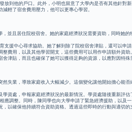
自動發放到他的戶口。此外，小明也留意了大學內是否有其他針對
功減輕了宿舍費用壓力，他可以更專心學習。
大學，並且居住院校宿舍。她的家庭經濟狀況需要資助，同時她的
殊教育支援中心尋求協助。她了解到除了院校宿舍津貼，還可以申
調整費用，以及其他學習開支，這些費用可以用作申請額外資助
宿舍津貼，而且也確保了她可以獲得足夠的資源，以應對因特殊
突然失業，導致家庭收入大幅減少。這個變化讓他開始擔心能否
及學資處，申報家庭經濟狀況的最新情況。學資處隨後重新評估了
可能相應調整。同時，陳同學也向大學申請了緊急經濟援助，以及
況，以確保他持續符合資助資格。透過這些即時的行動與適切的