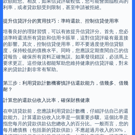
款額給您。相反，如果信貸評級較低，您可能會面臨較高的
利率，或者貸款額受到限制，甚至申請被拒絕。
提升信貸評分的實用技巧：準時還款、控制信貸使用率
培養良好的理財習慣，可以有效提升信貸評分。首先，您必
須準時還清所有貸款和信用卡賬單，這對信貸評級有最直接
的影響。其次，控制信貸使用率，即不要過度使用信貸額
度，保持較低的債務水平。同時，您應該定期查閱自己的信
貸報告，確保所有資料正確無誤。如果發現錯誤，必須馬上
要求更正。這些做法都能幫助您維持健康的信貸評級，對未
來的貸款計劃非常有幫助。
第三步：利用貸款計數機審慎評估還款能力，借幾多、借幾
耐？
計算您的還款佔收入比率，確保財務健康
在申請貸款前，您應該利用貸款計數機，仔細評估自己的還
款能力。計算還款佔收入比率是一個重要步驟。這個比率是
指您每月的貸款供款佔您總收入的百分比。一般而言，您的
每月總債務（包括新的貸款供款）不應超過月收入的30%，