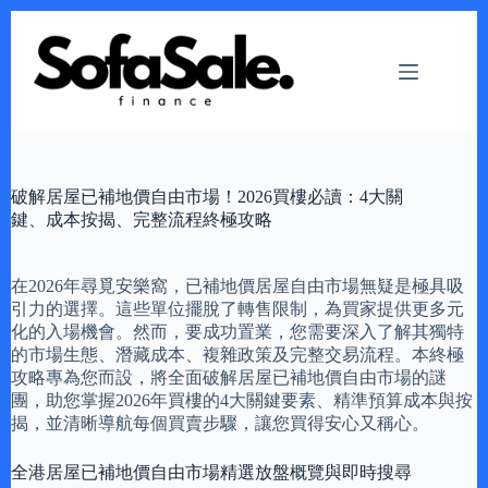
Skip
to
content
破解居屋已補地價自由市場！2026買樓必讀：4大關
鍵、成本按揭、完整流程終極攻略
在2026年尋覓安樂窩，已補地價居屋自由市場無疑是極具吸
引力的選擇。這些單位擺脫了轉售限制，為買家提供更多元
化的入場機會。然而，要成功置業，您需要深入了解其獨特
的市場生態、潛藏成本、複雜政策及完整交易流程。本終極
攻略專為您而設，將全面破解居屋已補地價自由市場的謎
團，助您掌握2026年買樓的4大關鍵要素、精準預算成本與按
揭，並清晰導航每個買賣步驟，讓您買得安心又稱心。
全港居屋已補地價自由市場精選放盤概覽與即時搜尋