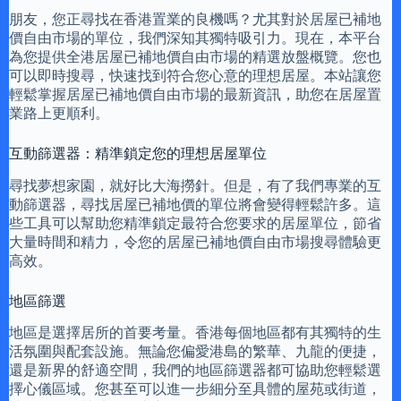
朋友，您正尋找在香港置業的良機嗎？尤其對於居屋已補地
價自由市場的單位，我們深知其獨特吸引力。現在，本平台
為您提供全港居屋已補地價自由市場的精選放盤概覽。您也
可以即時搜尋，快速找到符合您心意的理想居屋。本站讓您
輕鬆掌握居屋已補地價自由市場的最新資訊，助您在居屋置
業路上更順利。
互動篩選器：精準鎖定您的理想居屋單位
尋找夢想家園，就好比大海撈針。但是，有了我們專業的互
動篩選器，尋找居屋已補地價的單位將會變得輕鬆許多。這
些工具可以幫助您精準鎖定最符合您要求的居屋單位，節省
大量時間和精力，令您的居屋已補地價自由市場搜尋體驗更
高效。
地區篩選
地區是選擇居所的首要考量。香港每個地區都有其獨特的生
活氛圍與配套設施。無論您偏愛港島的繁華、九龍的便捷，
還是新界的舒適空間，我們的地區篩選器都可協助您輕鬆選
擇心儀區域。您甚至可以進一步細分至具體的屋苑或街道，