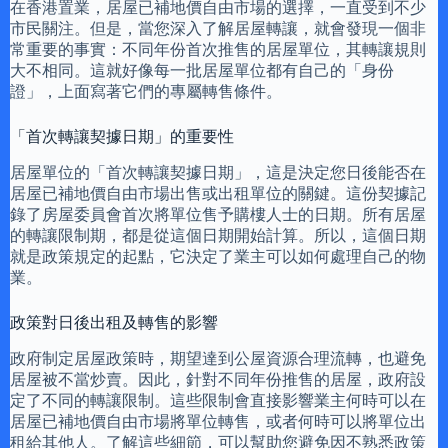
在香港置業，居屋已補地價自由市場的選擇，一直受到不少
市民關注。但是，當您深入了解居屋轉讓，就會發現一個非
常重要的事實：不同年份首次推售的居屋單位，其轉讓規則
大不相同。這就好像每一批居屋單位都有自己的「身份
證」，上面寫著它們的專屬轉售條件。
「首次轉讓契據日期」的重要性
居屋單位的「首次轉讓契據日期」，這是決定您日後能否在
居屋已補地價自由市場出售或出租單位的關鍵。這份契據記
錄了房屋委員會首次將單位售予購樓人士的日期。所有居屋
的轉讓限制期，都是從這個日期開始計算。所以，這個日期
就是政策規定的起點，它決定了業主可以如何處理自己的物
業。
政策對日後出租及轉售的影響
政府制定居屋政策時，期望達到公屋資源合理流轉，也避免
居屋被不當炒賣。因此，針對不同年份推售的居屋，政府設
定了不同的轉讓限制。這些限制會直接影響業主何時可以在
居屋已補地價自由市場將單位轉售，或者何時可以將單位出
租給其他人。了解這些細節，可以幫助您避免因不熟悉政策