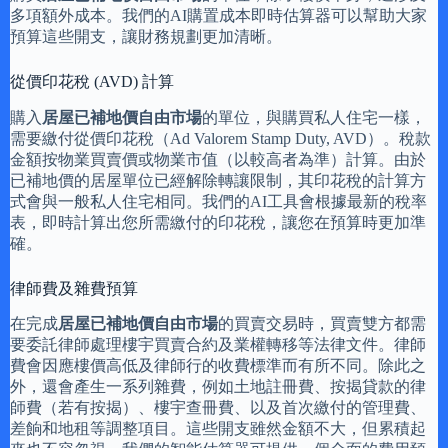
多項額外成本。我們的AI購置成本即時估算器可以幫助大家
預算這些開支，讓財務規劃更加清晰。
從價印花稅 (AVD) 計算
購入
居屋已補地價自由市場
的單位，與購買私人住宅一樣，
需要繳付從價印花稅（Ad Valorem Stamp Duty, AVD）。稅款
金額按物業買賣價或物業市值（以較高者為準）計算。由於
已補地價的居屋單位已經解除轉讓限制，其印花稅的計算方
式會與一般私人住宅相同。我們的AI工具會根據最新的稅率
表，即時計算出您所需繳付的印花稅，讓您在預算時更加準
確。
律師費及雜費預算
在完成
居屋已補地價自由市場
的買賣交易時，買賣雙方都需
要委託律師處理樓宇買賣合約及業權轉移等法律文件。律師
費會因應樓價高低及律師行的收費標準而有所不同。除此之
外，還會產生一系列雜費，例如土地註冊費、按揭貸款的律
師費（若有按揭）、樓宇查冊費、以及首次繳付的管理費、
差餉和地租等調整項目。這些開支雖然金額不大，但累積起