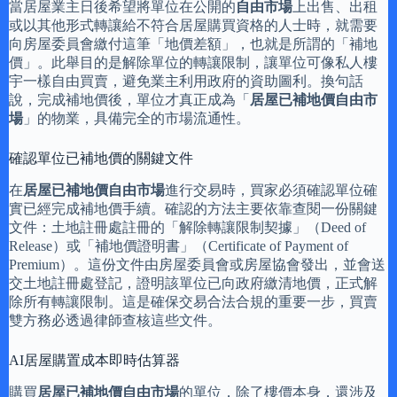
當居屋業主日後希望將單位在公開的
自由市場
上出售、出租
或以其他形式轉讓給不符合居屋購買資格的人士時，就需要
向房屋委員會繳付這筆「地價差額」，也就是所謂的「補地
價」。此舉目的是解除單位的轉讓限制，讓單位可像私人樓
宇一樣自由買賣，避免業主利用政府的資助圖利。換句話
說，完成補地價後，單位才真正成為「
居屋已補地價自由市
場
」的物業，具備完全的市場流通性。
確認單位已補地價的關鍵文件
在
居屋已補地價自由市場
進行交易時，買家必須確認單位確
實已經完成補地價手續。確認的方法主要依靠查閱一份關鍵
文件：土地註冊處註冊的「解除轉讓限制契據」（Deed of
Release）或「補地價證明書」（Certificate of Payment of
Premium）。這份文件由房屋委員會或房屋協會發出，並會送
交土地註冊處登記，證明該單位已向政府繳清地價，正式解
除所有轉讓限制。這是確保交易合法合規的重要一步，買賣
雙方務必透過律師查核這些文件。
AI居屋購置成本即時估算器
購買
居屋已補地價自由市場
的單位，除了樓價本身，還涉及