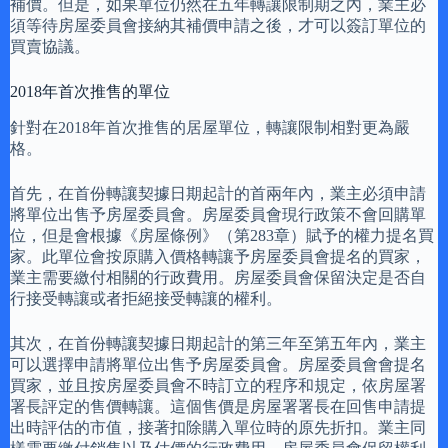
補價。但是，如果單位仍然在五年轉讓限制期之內，業主必
須等待房屋委員會接納其補價申請之後，才可以簽訂單位的
買賣協議。
2018年首次推售的單位
針對在2018年首次推售的居屋單位，轉讓限制相對更為嚴
格。
首先，在首份轉讓契據日期起計的首兩年內，業主必須申請
將單位出售予房屋委員會。房屋委員會現行政策不會回購單
位，但是會根據《房屋條例》（第283章）賦予的權力提名買
家。此單位會按原購入價格轉讓予房屋委員會提名的買家，
業主需要繳付相關的行政費用。房屋委員會保留決定是否自
行接受轉讓或者拒絕接受轉讓的權利。
其次，在首份轉讓契據日期起計的第三年至第五年內，業主
可以選擇申請將單位出售予房屋委員會。房屋委員會會提名
買家，並且按房屋委員會不時訂立的程序和規定，依房屋署
署長評定的售價轉讓。這個售價是房屋署署長在回售申請提
出時評估的市值，接著扣除購入單位時的原先折扣。業主同