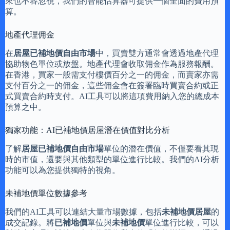
來也不容忽視，我們的智能估算器可提供一個全面的費用預
算。
地產代理佣金
在
居屋已補地價自由市場
中，買賣雙方通常會透過地產代理
協助物色單位或放盤。地產代理會收取佣金作為服務報酬。
在香港，買家一般需支付樓價百分之一的佣金，而賣家亦需
支付百分之一的佣金，這些佣金會在簽署臨時買賣合約或正
式買賣合約時支付。AI工具可以將這項費用納入您的總成本
預算之中。
獨家功能：AI已補地價居屋潛在價值對比分析
了解
居屋已補地價自由市場
單位的潛在價值，不僅要看其現
時的市值，還要與其他類型的單位進行比較。我們的AI分析
功能可以為您提供獨特的視角。
未補地價單位數據參考
我們的AI工具可以連結大量市場數據，包括
未補地價居屋
的
成交記錄。將
已補地價
單位與
未補地價
單位進行比較，可以