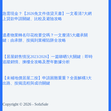
急需現金？【2026免文件借貸天書】一文看清7大網
上貸款申請關鍵、比較及避險攻略
遺產物業轉名印花稅要交嗎？一文釐清5大繼承關
鍵：由承辦、按揭到業權陷阱全攻略
【居屋銷售情況2023/2026】一篇睇晒5大關鍵：即時
追蹤銷情、揀樓全攻略及歷年數據分析
【未補地價居屋二按】申請困難重重？全面解構3大
出路、按揭流程與成功關鍵
Copyright © 2026 - SofaSale