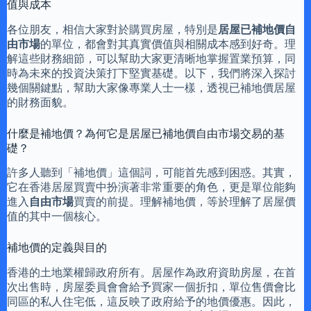
值與成本
各位朋友，相信大家對於購買房屋，特別是
居屋已補地價自
由市場
的單位，都會對其真實價值與相關成本感到好奇。理
解這些財務細節，可以幫助大家更清晰地掌握置業預算，同
時為未來的投資決策打下堅實基礎。以下，我們將深入探討
幾個關鍵點，幫助大家像專業人士一樣，透視已補地價居屋
的財務面貌。
什麼是補地價？為何它是居屋已補地價自由市場交易的基
礎？
許多人聽到「補地價」這個詞，可能首先感到困惑。其實，
它在香港居屋買賣中扮演著非常重要的角色，更是單位能夠
進入
自由市場
買賣的前提。理解補地價，等於理解了居屋價
值的其中一個核心。
補地價的定義與目的
香港的土地業權歸政府所有。居屋作為政府資助房屋，在首
次出售時，房屋委員會會給予買家一個折扣，單位售價會比
同區的私人住宅低，這反映了政府給予的地價優惠。因此，