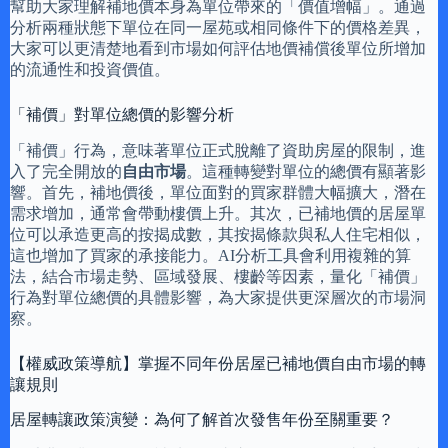
幫助大家理解補地價本身為單位帶來的「價值增幅」。通過
分析兩種狀態下單位在同一屋苑或相同條件下的價格差異，
大家可以更清楚地看到市場如何評估地價補償後單位所增加
的流通性和投資價值。
「補價」對單位總價的影響分析
「補價」行為，意味著單位正式脫離了資助房屋的限制，進
入了完全開放的
自由市場
。這種轉變對單位的總價有顯著影
響。首先，補地價後，單位面對的買家群體大幅擴大，潛在
需求增加，通常會帶動樓價上升。其次，已補地價的居屋單
位可以承造更高的按揭成數，其按揭條款與私人住宅相似，
這也增加了買家的承接能力。AI分析工具會利用複雜的算
法，結合市場走勢、區域發展、樓齡等因素，量化「補價」
行為對單位總價的具體影響，為大家提供更深層次的市場洞
察。
【權威政策導航】掌握不同年份居屋已補地價自由市場的轉
讓規則
居屋轉讓政策演變：為何了解首次發售年份至關重要？