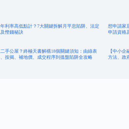
年利率高低點計？7大關鍵拆解月平息陷阱、法定
想申請家
限及慳錢秘訣
申請資格
二手公屋？終極天書解構18個關鍵須知：由綠表
【中小企
格、按揭、補地價、成交程序到搵盤陷阱全攻略
方法、政