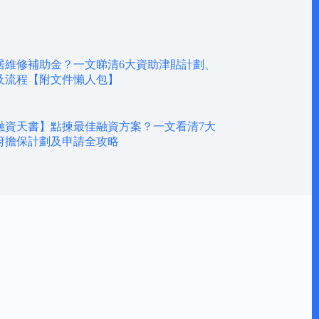
居維修補助金？一文睇清6大資助津貼計劃、
及流程【附文件懶人包】
融資天書】點揀最佳融資方案？一文看清7大
府擔保計劃及申請全攻略