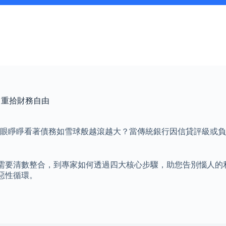
、重拾財務自由
ay，眼睜睜看著債務如雪球般越滾越大？當傳統銀行因信貸評級
需要清數整合，到專家如何透過四大核心步驟，助您告別惱人的
惡性循環。