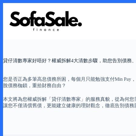
Skip
to
content
貸仔清數專家好唔好？權威拆解4大清數步驟，助您告別債務
您是否正為多筆高息債務所困，每個月只能勉強支付Min P
脫債務枷鎖，重拾財務自由？
本文將為您權威拆解「貸仔清數專家」的服務真貌，從為何您
讓您不僅清償舊債，更能建立健康的理財觀念，徹底告別債務