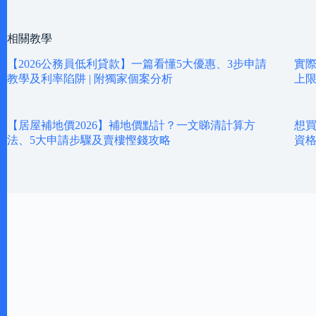
相關教學
【2026公務員低利貸款】一篇看懂5大優惠、3步申請
實際
教學及利率陷阱 | 附獨家個案分析
上
【居屋補地價2026】補地價點計？一文睇清計算方
想買
法、5大申請步驟及賣樓慳錢攻略
資