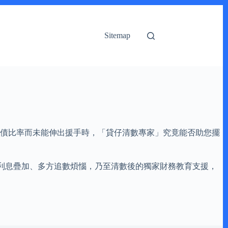
Sitemap
或負債比率而未能伸出援手時，「貸仔清數專家」究竟能否助您擺
利息疊加、多方追數煩惱，乃至清數後的獨家財務教育支援，