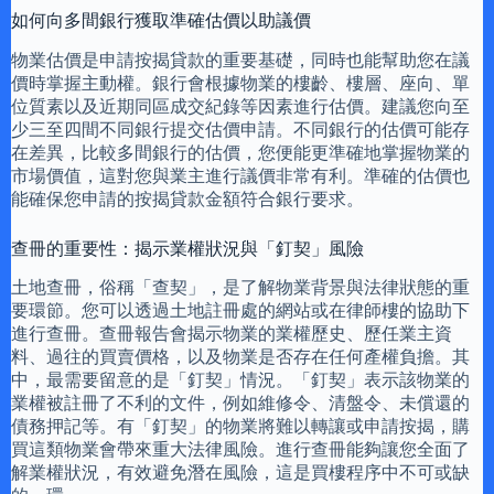
如何向多間銀行獲取準確估價以助議價
物業估價是申請按揭貸款的重要基礎，同時也能幫助您在議
價時掌握主動權。銀行會根據物業的樓齡、樓層、座向、單
位質素以及近期同區成交紀錄等因素進行估價。建議您向至
少三至四間不同銀行提交估價申請。不同銀行的估價可能存
在差異，比較多間銀行的估價，您便能更準確地掌握物業的
市場價值，這對您與業主進行議價非常有利。準確的估價也
能確保您申請的按揭貸款金額符合銀行要求。
查冊的重要性：揭示業權狀況與「釘契」風險
土地查冊，俗稱「查契」，是了解物業背景與法律狀態的重
要環節。您可以透過土地註冊處的網站或在律師樓的協助下
進行查冊。查冊報告會揭示物業的業權歷史、歷任業主資
料、過往的買賣價格，以及物業是否存在任何產權負擔。其
中，最需要留意的是「釘契」情況。「釘契」表示該物業的
業權被註冊了不利的文件，例如維修令、清盤令、未償還的
債務押記等。有「釘契」的物業將難以轉讓或申請按揭，購
買這類物業會帶來重大法律風險。進行查冊能夠讓您全面了
解業權狀況，有效避免潛在風險，這是買樓程序中不可或缺