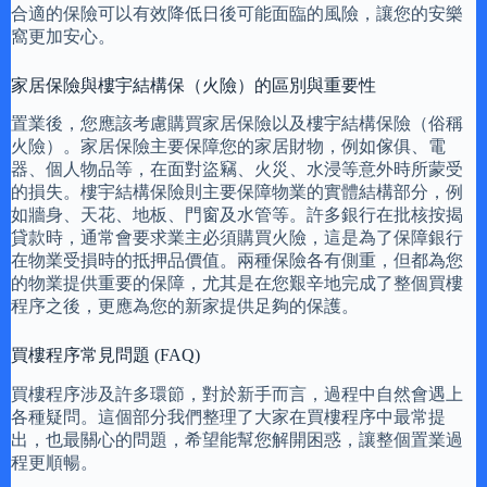
合適的保險可以有效降低日後可能面臨的風險，讓您的安樂
窩更加安心。
家居保險與樓宇結構保（火險）的區別與重要性
置業後，您應該考慮購買家居保險以及樓宇結構保險（俗稱
火險）。家居保險主要保障您的家居財物，例如傢俱、電
器、個人物品等，在面對盜竊、火災、水浸等意外時所蒙受
的損失。樓宇結構保險則主要保障物業的實體結構部分，例
如牆身、天花、地板、門窗及水管等。許多銀行在批核按揭
貸款時，通常會要求業主必須購買火險，這是為了保障銀行
在物業受損時的抵押品價值。兩種保險各有側重，但都為您
的物業提供重要的保障，尤其是在您艱辛地完成了整個買樓
程序之後，更應為您的新家提供足夠的保護。
買樓程序常見問題 (FAQ)
買樓程序涉及許多環節，對於新手而言，過程中自然會遇上
各種疑問。這個部分我們整理了大家在買樓程序中最常提
出，也最關心的問題，希望能幫您解開困惑，讓整個置業過
程更順暢。