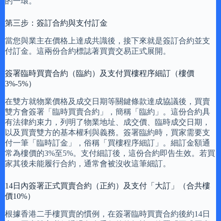
的一環。
第三步：簽訂合約與支付訂金
當您與業主在價格上達成共識後，接下來就是簽訂合約並支
付訂金。這兩份合約標誌著買賣交易正式展開。
簽署臨時買賣合約（臨約）及支付買樓程序細訂（樓價
3%-5%）
在雙方就物業價格及成交日期等關鍵條款達成協議後，買賣
雙方會簽署「臨時買賣合約」，簡稱「臨約」。這份合約具
有法律約束力，列明了物業地址、成交價、臨時成交日期，
以及買賣雙方的基本權利與義務。簽署臨約時，買家需要支
付一筆「臨時訂金」，俗稱「買樓程序細訂」。細訂金額通
常為樓價的3%至5%。支付細訂後，這份合約即告生效。若買
家其後未能履行合約，通常會被沒收這筆細訂。
14日內簽署正式買賣合約（正約）及支付「大訂」（合共樓
價10%）
根據香港二手樓買賣的慣例，在簽署臨時買賣合約後約14日