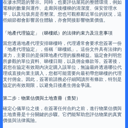
在滲水問題的警示。同時，也要評估屋苑的整體環境，例如
電梯的數量與運作、走廊與後樓梯的清潔度、保安管理水
平，以及垃圾房是否整潔。您也可觀察鄰近單位的狀況，這
些細節都會影響居住體驗，亦會間接影響物業價值。
「地產代理協定」（睇樓紙）的法律約束力及注意事項
當您透過地產代理安排睇樓時，代理通常會要求您簽署一份
「地產代理協定」，俗稱「睇樓紙」。這份文件具有法律約
束力，主要目的是保障地產代理的服務權益。協定會列明您
所參觀的單位資料、睇樓日期，以及佣金條款等。簽署後，
若您在協定有效期內決定購入該單位，無論最終透過哪位代
理或直接向業主購入，您都可能需要向最初帶您睇樓的代理
支付佣金。因此，簽署前請務必仔細閱讀所有條款，特別是
協定的有效期限，以避免日後產生佣金爭議。
第二步：物業估價與土地查冊（查契）
確定心儀單位之後，在簽署任何合約之前，進行物業估價與
土地查冊是十分關鍵的步驟。它們能幫助您評估物業的真實
價值與法律風險。