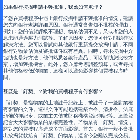
如果銀行按揭申請不獲批准，我應如何處理？
若您在買樓程序中遇上銀行按揭申請不獲批准的情況，建議
您先向銀行查詢詳細原因。銀行通常會告知不批核的理由，
例如：您的信貸評級不理想、物業估價不足，又或者您的入
息未能通過壓力測試等。了解原因後，您便可針對問題尋找
解決方法。您可以嘗試向其他銀行重新提交按揭申請，不同
銀行對物業估價及審批條件或有差異。同時，尋求按揭中介
協助也是好方法，他們熟悉各銀行產品，可以幫助您比較方
案，增加獲批機會。此外，您亦應考慮調整預算，或者尋找
其他價格較低的物業，這樣可以避免影響整個買樓程序時
間。
甚麼是「釘契」？對我的買樓程序有何影響？
「釘契」是指物業的土地註冊紀錄上，被註冊了一些對業權
有影響的文件。這些文件可能包括建築命令、清拆令、法庭
頒佈的押記令、或業主欠債被財務機構登記押記等。這些登
記會大大影響物業的業權完整性。若物業有「釘契」情況，
將對您的買樓程序造成多方面影響。首先，銀行一般不會批
出按揭貸款給有「釘契」的物業，這會令您難以完成交易。