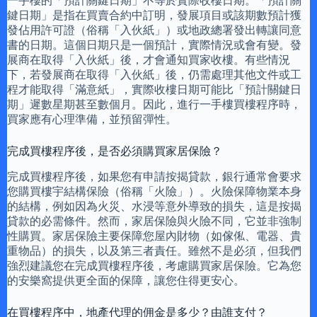
一手樓的「預計關鍵日期」不等於實際收樓日期。「預計關
鍵日期」是指在買賣合約中訂明，發展項目或該期數預計獲
發佔用許可證（俗稱「入伙紙」）或地政總署發出轉讓同意
書的日期。這個日期只是一個預計，實際情況或會有變。發
展商在取得「入伙紙」後，才會通知買家收樓。有些情況
下，若發展商在取得「入伙紙」後，仍需處理其他文件或工
程才能取得「滿意紙」，實際收樓日期可能比「預計關鍵日
期」遲數星期甚至數個月。因此，進行一手樓買樓程序時，
買家應有心理準備，並預留彈性。
完成買樓程序後，是否必須購買家居保險？
完成買樓程序後，如果您有申請按揭貸款，銀行通常會要求
您購買樓宇結構保險（俗稱「火險」）。火險保障物業本身
的結構，例如因為火災、水浸等意外導致的損失，這是按揭
貸款的必需條件。然而，家居保險與火險不同，它並非強制
性購買。家居保險主要保障您屋內財物（如傢俬、電器、貴
重物品）的損失，以及第三者責任。雖然不是必須，但我們
強烈建議您在完成買樓程序後，考慮購買家居保險。它為您
的安樂窩提供更全面的保障，讓您住得更安心。
在買樓程序中，地產代理的佣金是多少？由誰支付？