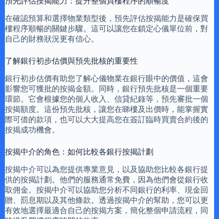
預先評估按揭能力：提升整個買樓程序的順暢度
在確認預算和選擇物業類型後，預先評估按揭能力是確保買
樓程序順暢的關鍵步驟。這可以讓您在鎖定心儀單位前，對
自己的財務狀況更有信心。
了解銀行初步估價與預先批核的重要性
銀行初步估價有助您了解心儀物業在銀行眼中的價值，這會
影響您可獲批的按揭金額。同時，銀行預先批核是一個重要
環節。它會根據您的個人收入、信貸紀錄等，預先審批一個
按揭額度。這份預先批核，讓您在睇樓及出價時，能掌握實
際可借的款項，也可以大大提高您在簽訂臨時買賣合約後的
按揭成功機會。
按揭中介的角色：如何比較各銀行按揭計劃
按揭中介可以為您提供專業意見，以及協助您比較各銀行提
供的按揭計劃。他們的服務通常免費，因為他們會從銀行收
取佣金。按揭中介可以協助您分析不同銀行的利率、現金回
贈、罰息期以及其他條款。透過按揭中介的幫助，您可以更
有效地選擇最適合自己的按揭方案，簡化整個申請流程，同