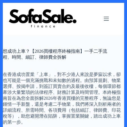
Skip
to
content
想成功上車？【2026買樓程序終極指南】一手二手流
程、時間、細訂、律師費全拆解
在香港成功置業「上車」，對不少港人來說是夢寐以求，卻
也可能是一個充滿挑戰和未知數的過程。由預算規劃、物業
選擇、按揭申請，到簽訂買賣合約及最後收樓，每個環節都
牽涉大量繁瑣的法律程序、財務計算及時間管理。本終極指
南旨在為您全面拆解2026年香港買樓的完整程序，無論您是
鍾情一手新盤，還是考慮二手物業，我們將深入剖析兩者的
詳細流程、所需時間、各項費用（包括細訂、律師費、印花
稅等），助您避開潛在陷阱，掌握置業關鍵，踏出成功上車
的第一步。