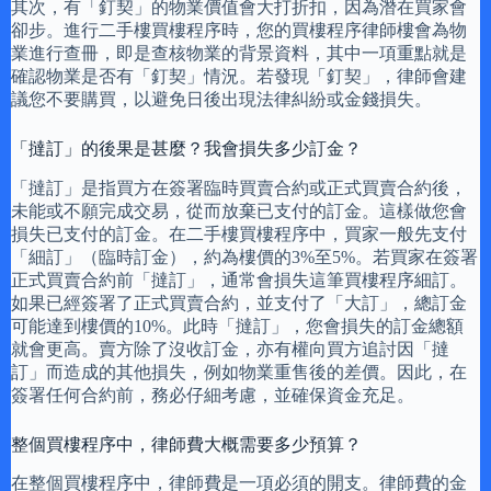
其次，有「釘契」的物業價值會大打折扣，因為潛在買家會
卻步。進行二手樓買樓程序時，您的買樓程序律師樓會為物
業進行查冊，即是查核物業的背景資料，其中一項重點就是
確認物業是否有「釘契」情況。若發現「釘契」，律師會建
議您不要購買，以避免日後出現法律糾紛或金錢損失。
「撻訂」的後果是甚麼？我會損失多少訂金？
「撻訂」是指買方在簽署臨時買賣合約或正式買賣合約後，
未能或不願完成交易，從而放棄已支付的訂金。這樣做您會
損失已支付的訂金。在二手樓買樓程序中，買家一般先支付
「細訂」（臨時訂金），約為樓價的3%至5%。若買家在簽署
正式買賣合約前「撻訂」，通常會損失這筆買樓程序細訂。
如果已經簽署了正式買賣合約，並支付了「大訂」，總訂金
可能達到樓價的10%。此時「撻訂」，您會損失的訂金總額
就會更高。賣方除了沒收訂金，亦有權向買方追討因「撻
訂」而造成的其他損失，例如物業重售後的差價。因此，在
簽署任何合約前，務必仔細考慮，並確保資金充足。
整個買樓程序中，律師費大概需要多少預算？
在整個買樓程序中，律師費是一項必須的開支。律師費的金