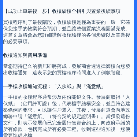
【成功上車最後一步】收樓驗樓全指引與置業後續事項
買樓程序到了最後階段，收樓驗樓是極為重要的一環，它確
保您接手的物業符合預期，並且讓整個置業流程圓滿完成。
這篇文章將會為您詳細講解收樓驗樓的各個步驟以及置業後
的必要事項。
收樓通知與費用準備
當您期待已久的新居即將落成，發展商會透過律師樓向您發
出收樓通知，這表示您的買樓程序時間進入了倒數階段。
一手樓收樓通知流程：「入伙紙」與「滿意紙」
一手樓的收樓程序通常涉及兩份關鍵文件。發展商取得「入
伙紙」（佔用許可證）後，代表樓宇結構安全，並且符合建
築條例的要求，可以讓住戶遷入。其後，發展商還會向地政
總署申請「滿意紙」（符合契約規定證明書）。當獲發這份
文件，則表示發展商已完全履行售賣合約上，向政府承諾的
所有條款，包括完成所有必要工程。收到這些通知後，您便
需要準備收樓。