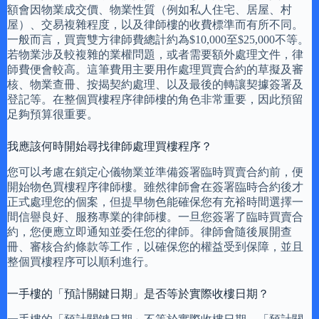
額會因物業成交價、物業性質（例如私人住宅、居屋、村
屋）、交易複雜程度，以及律師樓的收費標準而有所不同。
一般而言，買賣雙方律師費總計約為$10,000至$25,000不等。
若物業涉及較複雜的業權問題，或者需要額外處理文件，律
師費便會較高。這筆費用主要用作處理買賣合約的草擬及審
核、物業查冊、按揭契約處理、以及最後的轉讓契據簽署及
登記等。在整個買樓程序律師樓的角色非常重要，因此預留
足夠預算很重要。
我應該何時開始尋找律師處理買樓程序？
您可以考慮在鎖定心儀物業並準備簽署臨時買賣合約前，便
開始物色買樓程序律師樓。雖然律師會在簽署臨時合約後才
正式處理您的個案，但提早物色能確保您有充裕時間選擇一
間信譽良好、服務專業的律師樓。一旦您簽署了臨時買賣合
約，您便應立即通知並委任您的律師。律師會隨後展開查
冊、審核合約條款等工作，以確保您的權益受到保障，並且
整個買樓程序可以順利進行。
一手樓的「預計關鍵日期」是否等於實際收樓日期？