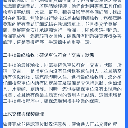
驗樓師協助。自行驗收雖然節省開支，但可能因為缺乏專業
知識而遺漏問題。若聘請驗樓師，他們會利用專業工具仔細
檢查樓宇結構、水電、窗戶、牆身及喉管等各個細節，找出
潛在的瑕疵。無論是自行驗收或是由驗樓師驗收，您都應將
發現的所有問題詳細記錄在執漏清單上，並且提交予發展
商。發展商會安排承建商進行「執漏」，即修復這些問題。
執漏完成後，您應該再次覆檢，確保所有問題確實獲得妥善
處理，這是買樓程序一手環節中的重要一環。
二手樓最終驗收：確保單位符合「交吉」狀態
二手樓的最終驗收，則需要確保單位符合「交吉」狀態。所
謂「交吉」，是指單位內沒有任何租客或佔用人，並且清空
所有傢俬雜物，讓您能即時入住。進行最終驗收時，您必須
仔細檢查單位內所有固定裝置及設備是否保持原狀，例如燈
具、水龍頭、廁所等。同時，您也要確保單位沒有出現新的
損壞，並且所有前業主應支付的費用均已結清。這個步驟是
二手樓買樓程序中，確保您順利接手物業的保障。
正式交樓與樓契處理
驗樓完成並確認單位狀況滿意後，便會進入正式交樓的程