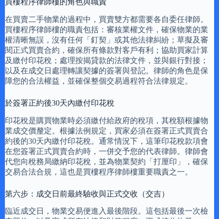
買樓程序律師樓的角色與職責
在買賣二手物業的過程中，買賣雙方都需要各自委任律師。
買樓程序律師樓的職責包括：審核業權文件，確保物業的業
權清晰無誤，沒有任何「釘契」或其他法律糾紛；草擬及審
閱正式買賣合約，確保所有條款對客戶有利；協助買家計算
及繳付印花稅；處理按揭貸款的法律文件，並與銀行對接；
以及在成交日處理轉讓契據的簽署與登記。律師的角色是保
障您的合法權益，並確保整個交易過程符合法律規定。
於簽署正約後30天內繳付印花稅
印花稅是購買物業時必須繳付給政府的稅項，其稅額根據物
業成交價釐定。根據法例規定，買家必須在簽署正式買賣合
約後的30天內繳付印花稅。通常情況下，這筆印花稅款項會
在您簽署正式買賣合約時，一併交予您的代表律師。律師會
代您向稅務局繳納印花稅，並為物業契約「打厘印」，確保
交易合法合規，這也是買樓程序律師樓重要職責之一。
第六步：成交日前最終驗收與正式交收（交吉）
臨近成交日，物業交易便進入最後階段。這包括最後一次檢