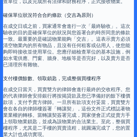
查單位，以及完成所有法律和財務程序，正式接收物業。
確保單位狀況符合合約條款（交吉為原則）
在成交日或之前，買家通常會進行一次「最終驗收」。這次
驗收的目的是確保單位的狀況與您簽署合約時所同意的條款
一致。最重要的是確認物業能夠「交吉」。這表示賣方必須
清空物業內的所有物品，且沒有任何租客或佔用人，使您能
夠即時接收並使用單位。您應仔細檢查單位的基本設施，例
如水電供應、門窗、牆身、地板等是否完好，以及賣方是否
已清理所有雜物。
支付樓價餘數、領取鎖匙，完成整個買樓程序
在成交日當天，買賣雙方的律師會進行最終的交收程序。您
的代表律師會安排銀行將按揭貸款及您已準備好的餘下樓價
款項，支付予賣方律師。一旦所有款項支付妥當，買賣雙方
會在各自的律師樓簽署「轉讓契」，這份文件正式標誌著物
業業權的轉移。當轉讓契簽署完成，買家便會正式從賣方手
上領取物業鎖匙，並成為該物業的合法業主。至此，整個買
樓程序，尤其是二手樓的買賣流程，就圓滿完成了，您的置
業大計也成功實現。