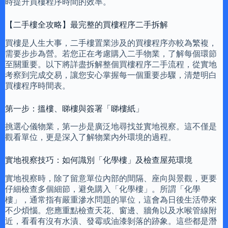
時提升買樓程序時間的效率。
【二手樓全攻略】最完整的買樓程序二手拆解
買樓是人生大事，二手樓置業涉及的買樓程序亦較為繁複，
需要步步為營。若您正在考慮購入二手物業，了解每個環節
至關重要。以下將詳盡拆解整個買樓程序二手流程，從實地
考察到完成交易，讓您安心掌握每一個重要步驟，清楚明白
買樓程序時間表。
第一步：搵樓、睇樓與簽署「睇樓紙」
挑選心儀物業，第一步是廣泛地尋找並實地視察。這不僅是
觀看單位，更是深入了解物業內外環境的過程。
實地視察技巧：如何識別「化學樓」及檢查屋苑環境
實地視察時，除了留意單位內部的間隔、座向與景觀，更要
仔細檢查多個細節，避免購入「化學樓」。所謂「化學
樓」，通常指有嚴重滲水問題的單位，這會為日後生活帶來
不少煩惱。您應重點檢查天花、窗邊、牆角以及水喉管線附
近，看看有沒有水漬、發霉或油漆剝落的跡象。這些都是潛