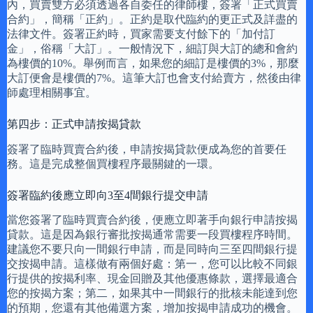
內，買賣雙方必須透過各自委任的律師樓，簽署「正式買賣
合約」，簡稱「正約」。正約是取代臨約的更正式及詳盡的
法律文件。簽署正約時，買家需要支付餘下的「加付訂
金」，俗稱「大訂」。一般情況下，細訂與大訂的總和會約
為樓價的10%。舉例而言，如果您的細訂是樓價的3%，那麼
大訂便會是樓價的7%。這筆大訂也會支付給賣方，然後由律
師處理相關事宜。
第四步：正式申請按揭貸款
簽署了臨時買賣合約後，申請按揭貸款便成為您的首要任
務。這是完成整個買樓程序最關鍵的一環。
簽署臨約後應立即向3至4間銀行提交申請
當您簽署了臨時買賣合約後，便應立即著手向銀行申請按揭
貸款。這是因為銀行審批按揭通常需要一段買樓程序時間。
建議您不要只向一間銀行申請，而是同時向三至四間銀行提
交按揭申請。這樣做有兩個好處：第一，您可以比較不同銀
行提供的按揭利率、現金回贈及其他優惠條款，選擇最適合
您的按揭方案；第二，如果其中一間銀行的批核未能達到您
的預期，您還有其他備選方案，增加按揭申請成功的機會。