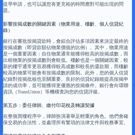
提早申請，也可以讓您有更充裕的時間應對可能出現的問
題。
影響按揭成數的關鍵因素（物業用途、樓齡、個人信貸紀
錄）
銀行在審批按揭貸款時，會綜合評估多項因素來決定最終的
按揭成數（即貸款額佔物業價值的比例）。其中，物業用途
是一個重要因素：自住物業通常能獲得較高的按揭成數，而
出租物業的按揭成數則會較低。樓齡也是一個關鍵因素，較
新的樓宇通常更容易獲得較高成數和較長的還款期，而樓齡
較高的物業可能會有按揭成數的限制。此外，您的個人信貸
紀錄對按揭批核也至關重要。良好的信貸紀錄能提高按揭申
請的成功率，並可能獲得更優惠的按揭條件。銀行會向環聯
資訊（TransUnion）等機構查詢您的信貸評級。
第五步：委任律師、繳付印花稅及轉讓契據
在整個買樓程序中，律師扮演著舉足輕重的角色。他們會確
保交易的合法性，並處理所有繁瑣的法律文件與稅務事宜。