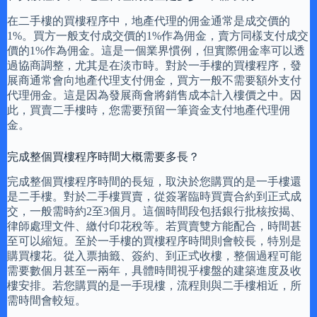
在二手樓的買樓程序中，地產代理的佣金通常是成交價的
1%。買方一般支付成交價的1%作為佣金，賣方同樣支付成交
價的1%作為佣金。這是一個業界慣例，但實際佣金率可以透
過協商調整，尤其是在淡市時。對於一手樓的買樓程序，發
展商通常會向地產代理支付佣金，買方一般不需要額外支付
代理佣金。這是因為發展商會將銷售成本計入樓價之中。因
此，買賣二手樓時，您需要預留一筆資金支付地產代理佣
金。
完成整個買樓程序時間大概需要多長？
完成整個買樓程序時間的長短，取決於您購買的是一手樓還
是二手樓。對於二手樓買賣，從簽署臨時買賣合約到正式成
交，一般需時約2至3個月。這個時間段包括銀行批核按揭、
律師處理文件、繳付印花稅等。若買賣雙方能配合，時間甚
至可以縮短。至於一手樓的買樓程序時間則會較長，特別是
購買樓花。從入票抽籤、簽約、到正式收樓，整個過程可能
需要數個月甚至一兩年，具體時間視乎樓盤的建築進度及收
樓安排。若您購買的是一手現樓，流程則與二手樓相近，所
需時間會較短。