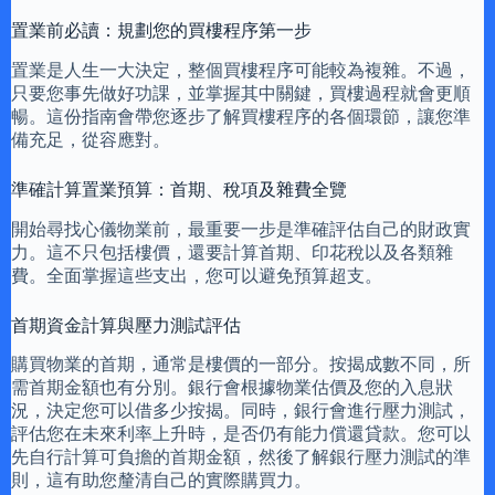
置業前必讀：規劃您的買樓程序第一步
置業是人生一大決定，整個買樓程序可能較為複雜。不過，
只要您事先做好功課，並掌握其中關鍵，買樓過程就會更順
暢。這份指南會帶您逐步了解買樓程序的各個環節，讓您準
備充足，從容應對。
準確計算置業預算：首期、稅項及雜費全覽
開始尋找心儀物業前，最重要一步是準確評估自己的財政實
力。這不只包括樓價，還要計算首期、印花稅以及各類雜
費。全面掌握這些支出，您可以避免預算超支。
首期資金計算與壓力測試評估
購買物業的首期，通常是樓價的一部分。按揭成數不同，所
需首期金額也有分別。銀行會根據物業估價及您的入息狀
況，決定您可以借多少按揭。同時，銀行會進行壓力測試，
評估您在未來利率上升時，是否仍有能力償還貸款。您可以
先自行計算可負擔的首期金額，然後了解銀行壓力測試的準
則，這有助您釐清自己的實際購買力。