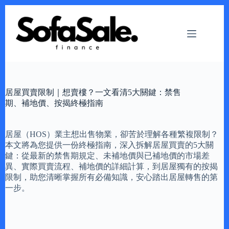
Skip
to
content
居屋買賣限制｜想賣樓？一文看清5大關鍵：禁售
期、補地價、按揭終極指南
居屋（HOS）業主想出售物業，卻苦於理解各種繁複限制？
本文將為您提供一份終極指南，深入拆解居屋買賣的5大關
鍵：從最新的禁售期規定、未補地價與已補地價的市場差
異、實際買賣流程、補地價的詳細計算，到居屋獨有的按揭
限制，助您清晰掌握所有必備知識，安心踏出居屋轉售的第
一步。