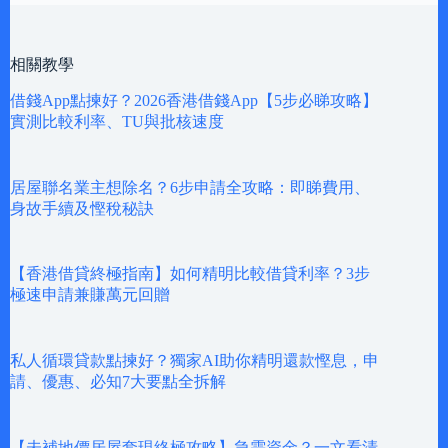
相關教學
借錢App點揀好？2026香港借錢App【5步必睇攻略】
實測比較利率、TU與批核速度
居屋聯名業主想除名？6步申請全攻略：即睇費用、
身故手續及慳稅秘訣
【香港借貸終極指南】如何精明比較借貸利率？3步
極速申請兼賺萬元回贈
私人循環貸款點揀好？獨家AI助你精明還款慳息，申
請、優惠、必知7大要點全拆解
【未補地價居屋套現終極攻略】急需資金？一文看清