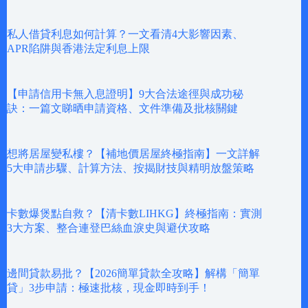
私人借貸利息如何計算？一文看清4大影響因素、
APR陷阱與香港法定利息上限
【申請信用卡無入息證明】9大合法途徑與成功秘
訣：一篇文睇晒申請資格、文件準備及批核關鍵
想將居屋變私樓？【補地價居屋終極指南】一文詳解
5大申請步驟、計算方法、按揭財技與精明放盤策略
卡數爆煲點自救？【清卡數LIHKG】終極指南：實測
3大方案、整合連登巴絲血淚史與避伏攻略
邊間貸款易批？【2026簡單貸款全攻略】解構「簡單
貸」3步申請：極速批核，現金即時到手！