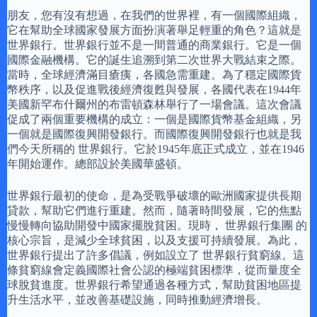
朋友，您有沒有想過，在我們的世界裡，有一個國際組織，
它在幫助全球國家發展方面扮演著舉足輕重的角色？這就是
世界銀行。世界銀行並不是一間普通的商業銀行。它是一個
國際金融機構。它的誕生追溯到第二次世界大戰結束之際。
當時，全球經濟滿目瘡痍，各國急需重建。為了穩定國際貨
幣秩序，以及促進戰後經濟復甦與發展，各國代表在1944年
美國新罕布什爾州的布雷頓森林舉行了一場會議。這次會議
促成了兩個重要機構的成立：一個是國際貨幣基金組織，另
一個就是國際復興開發銀行。而國際復興開發銀行也就是我
們今天所稱的 世界銀行。它於1945年底正式成立，並在1946
年開始運作。總部設於美國華盛頓。
世界銀行最初的使命，是為受戰爭破壞的歐洲國家提供長期
貸款，幫助它們進行重建。然而，隨著時間發展，它的焦點
慢慢轉向協助開發中國家擺脫貧困。現時， 世界銀行集團 的
核心宗旨，是減少全球貧困，以及支援可持續發展。為此，
世界銀行提出了許多倡議，例如設立了 世界銀行貧窮線。這
條貧窮線會定義國際社會公認的極端貧困標準，從而量度全
球脫貧進度。世界銀行希望通過各種方式，幫助貧困地區提
升生活水平，並改善基礎設施，同時推動經濟增長。