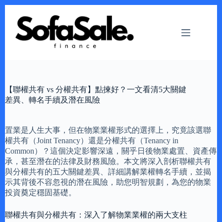
Skip
to
content
【聯權共有 vs 分權共有】點揀好？一文看清5大關鍵
差異、轉名手續及潛在風險
置業是人生大事，但在物業業權形式的選擇上，究竟該選聯
權共有（Joint Tenancy）還是分權共有（Tenancy in
Common）？這個決定影響深遠，關乎日後物業處置、資產傳
承，甚至潛在的法律及財務風險。本文將深入剖析聯權共有
與分權共有的五大關鍵差異、詳細講解業權轉名手續，並揭
示其背後不容忽視的潛在風險，助您明智規劃，為您的物業
投資奠定穩固基礎。
聯權共有與分權共有：深入了解物業業權的兩大支柱