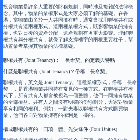
投資物業是許多人重要的財務規劃，同時涉及複雜的法律概
念。其中，物業的業權形式是大家必須了解的基礎。在香
港，當物業由多於一人共同擁有時，通常會採用聯權共有或
分權共有這兩種形式。這兩種業權方式，既影響物業的擁有
權，也對日後的資產分配、遺產規劃有著重大影響。理解聯
權共有與分權共有，就像了解支撐樓宇的兩根重要柱子，幫
助置業者掌握其物業的法律基礎。
聯權共有 (Joint Tenancy)：「長命契」的定義與特點
什麼是聯權共有 (Joint Tenancy)？俗稱「長命契」
聯權共有，英文是 Joint Tenancy。這種業權形式，俗稱「長命
契」，是香港物業共同持有常見的一種方式。在聯權共有模
式下，所有共有人都會被視為一個整體，他們一同擁有物業
的全部權益。共有人之間沒有明確的份額劃分，大家對物業
享有相同的權利。例如，一對夫妻以聯權共有方式購買物
業，他們各自對物業擁有的權利是一樣的。
構成聯權共有的「四項一體」先決條件 (Four Unities)