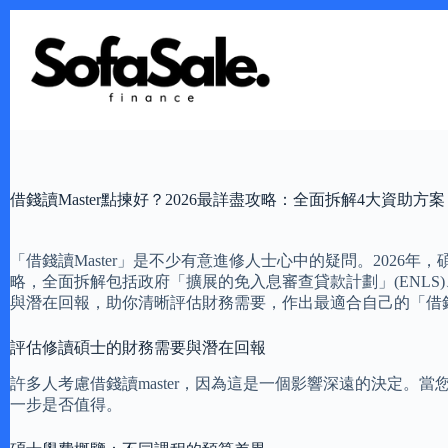
Skip
to
content
借錢讀Master點揀好？2026最詳盡攻略：全面拆解4大資助方案 (政
「借錢讀Master」是不少有意進修人士心中的疑問。202
略，全面拆解包括政府「擴展的免入息審查貸款計劃」(ENLS
與潛在回報，助你清晰評估財務需要，作出最適合自己的「借錢讀
評估修讀碩士的財務需要與潛在回報
許多人考慮借錢讀master，因為這是一個影響深遠的決定。
一步是否值得。