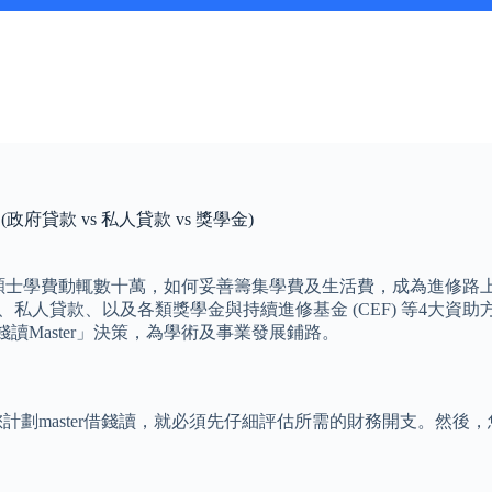
府貸款 vs 私人貸款 vs 獎學金)
6年，碩士學費動輒數十萬，如何妥善籌集學費及生活費，成為進修路
)、私人貸款、以及各類獎學金與持續進修基金 (CEF) 等4大
Master」決策，為學術及事業發展鋪路。
當您計劃master借錢讀，就必須先仔細評估所需的財務開支。然