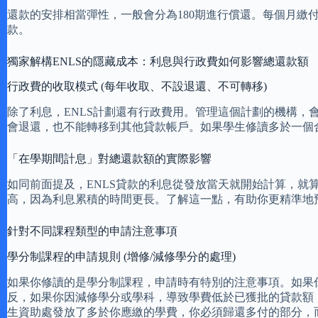
還款的安排相當彈性，一般會分為180期進行償還。每個月繳
款。
獨家解構ENLS的隱藏成本：利息與行政費如何影響總還款額
行政費的收取模式 (每年收取、不設退還、不可轉移)
除了利息，ENLS計劃還有行政費用。管理這個計劃的機構
會退還，也不能轉移到其他貸款帳戶。如果學生修讀多於一個
「在學期間計息」對總還款額的實際影響
如同前面提及，ENLS貸款的利息從發放當天就開始計算，
高，因為利息累積的時間更長。了解這一點，有助你更精準地
針對不同課程類型的申請注意事項
學分制課程的申請規則 (增修/減修學分的處理)
如果你修讀的是學分制課程，申請時有特別的注意事項。如果
反，如果你因減修學分或學科，導致學費低於已獲批的貸款額
生資助處發放了多於你應繳的學費，你必須歸還多付的部分，