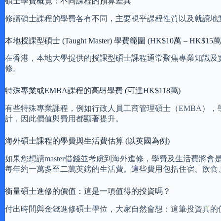
碩士學費概覽：不同課程的預算差異
修讀碩士課程的學費各有不同，主要視乎課程性質以及就讀地
本地授課型碩士 (Taught Master) 學費範圍 (HK$10萬 – HK$15萬
在香港，本地大學提供的授課型碩士課程通常聚焦專業知識及
修。
特殊專業或EMBA課程的高昂學費 (可達HK$118萬)
有些特殊專業課程，例如行政人員工商管理碩士（EMBA），
計，因此價值與費用都顯著提升。
海外碩士課程的學費與生活費估算 (以英國為例)
如果您想讀master借錢並考慮到海外進修，學費及生活費將會
每年約一萬多至二萬英鎊的生活費。這些費用包括住宿、飲食
衡量碩士進修的價值：這是一項值得的投資嗎？
付出時間與金錢進修碩士學位，大家自然會想：這筆投資真的