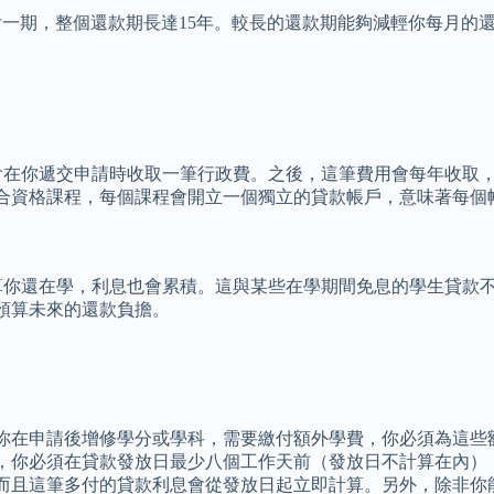
付一期，整個還款期長達15年。較長的還款期能夠減輕你每月的
，會在你遞交申請時收取一筆行政費。之後，這筆費用會每年收取
合資格課程，每個課程會開立一個獨立的貸款帳戶，意味著每個
就算你還在學，利息也會累積。這與某些在學期間免息的學生貸款
預算未來的還款負擔。
你在申請後增修學分或學科，需要繳付額外學費，你必須為這些
，你必須在貸款發放日最少八個工作天前（發放日不計算在內）
而且這筆多付的貸款利息會從發放日起立即計算。另外，除非你