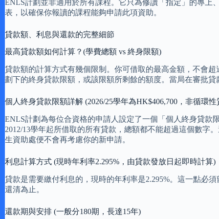
ENLS計劃並非適用於所有課程。它只為修讀「指定」的專
表，以確保你報讀的課程能夠申請此項資助。
貸款額、利息與還款的完整細節
最高貸款額如何計算？(學費總額 vs 終身限額)
貸款額的計算方式有幾個限制。你可借取的最高金額，不會超
劃下的終身貸款限額，或該限額所剩餘的額度。當局在審批貸
個人終身貸款限額詳解 (2026/25學年為HK$406,700，非循環性
ENLS計劃為每位合資格的申請人設定了一個「個人終身貸款限額
2012/13學年起所借取的所有貸款，總額都不能超過這個
生資助處便不會再考慮你的新申請。
利息計算方式 (現時年利率2.295%，由貸款發放日起即時計算)
貸款是需要繳付利息的，現時的年利率是2.295%。這一點
還清為止。
還款期與安排 (一般分180期，長達15年)