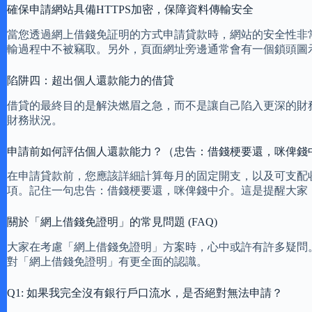
確保申請網站具備HTTPS加密，保障資料傳輸安全
當您透過網上借錢免証明的方式申請貸款時，網站的安全性非常重
輸過程中不被竊取。另外，頁面網址旁邊通常會有一個鎖頭圖
陷阱四：超出個人還款能力的借貸
借貸的最終目的是解決燃眉之急，而不是讓自己陷入更深的財
財務狀況。
申請前如何評估個人還款能力？（忠告：借錢梗要還，咪俾錢
在申請貸款前，您應該詳細計算每月的固定開支，以及可支配
項。記住一句忠告：借錢梗要還，咪俾錢中介。這是提醒大家
關於「網上借錢免證明」的常見問題 (FAQ)
大家在考慮「網上借錢免證明」方案時，心中或許有許多疑問
對「網上借錢免證明」有更全面的認識。
Q1: 如果我完全沒有銀行戶口流水，是否絕對無法申請？