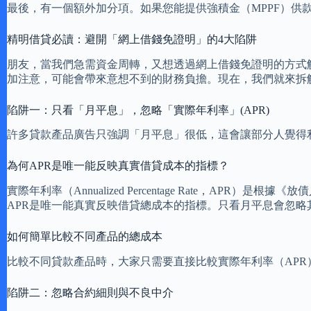
最後，有一個額外加分項。如果您能提供強積金（MPPF）供
精明借貸必讀：避開「網上借錢免證明」的4大陷阱
朋友，當我們急需資金周轉，又想透過網上借錢免證明的方式解
加注意，可能會帶來意想不到的財務負擔。現在，我們就來拆
陷阱一：只看「月平息」，忽略「實際年利率」(APR)
許多貸款產品廣告只強調「月平息」很低，這會讓部分人覺得
為何APR是唯一能反映真實借貸成本的指標？
實際年利率（Annualized Percentage Rate
APR是唯一能真實反映借貸總成本的指標。只看月平息會忽
如何簡單比較不同產品的總成本
比較不同貸款產品時，大家只需要直接比較實際年利率（APR
陷阱二：忽略合約細則與不良中介