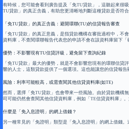
有時候，您可能會看到廣告提及「免TU貸款」，這聽起來很吸引
TU貸款」的真正含義，有助您更清晰地判斷這種貸款是否符
「免TU貸款」的真正含義：避開環聯(TU)的信貸報告審查
「免TU貸款」的真正意義，是指貸款機構在審批過程中，不會向
資料庫，不查閱環聯報告代表您的申請不會在該資料庫留下「
優勢：不影響現有TU信貸評級，避免留下查詢紀錄
「免TU貸款」最大的優勢，就是不會影響您現有的環聯信貸
響的人士，這類貸款提供了一個選項。這也能讓您的信貸報告
風險：利率可能較高，或需查閱其他信貸資料庫(如TE)
然而，選擇「免TU貸款」也會帶來一些風險。由於貸款機構
司可能仍然會查閱其他信貸資料庫，例如「TE信貸資料庫」
什麼是「免入息證明」的網上借錢？
另一種常見的「免證明」類型是「免入息證明」的網上借錢。