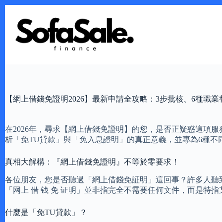
Skip
to
content
【網上借錢免證明2026】最新申請全攻略：3步批核、6種職
在2026年，尋求【網上借錢免證明】的您，是否正疑惑這項
析「免TU貸款」與「免入息證明」的真正意義，並專為6種不
真相大解構：『網上借錢免證明』不等於零要求！
各位朋友，您是否聽過「網上借錢免証明」這回事？許多人聽
「网上 借 钱 免 证明」並非指完全不需要任何文件，而是
什麼是「免TU貸款」？