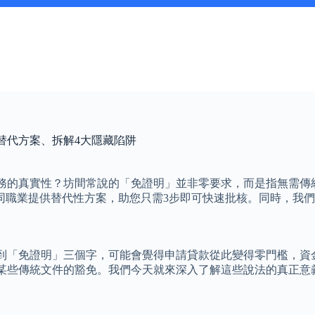
業替代方案、拆解4大隱藏陷阱
服務的真實性？坊間常說的「免證明」並非零要求，而是指無需傳統
同職業提供替代性方案，助您只需3步即可快速批核。同時，我
到「免證明」三個字，可能會覺得申請貸款從此變得零門檻，資
特指某些傳統文件的豁免。我們今天就來深入了解這些說法的真正