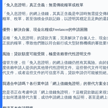
「免入息證明」真正含義：無需傳統糧單或稅單
「免入息證明」的網上借錢，其真正含義是申請時無需提交傳
糧單、稅單，甚至強積金供款記錄，以證明其穩定且足夠的還
優勢：解決自僱、現金出糧或Freelancer的申請困難
這種「免入息證明」的貸款方案，完美解決了自僱人士、現金出糧
正規的糧單，導致他們難以符合銀行或大型財務機構的審批要
風險：貸款額度可能受限，極度依賴替代性證明文件
儘管方便，但「免入息證明」的網上借錢仍然有其風險。由於
度依賴申請人提供的其他替代性證明文件。這些替代文件可能
代文件，或者這些文件的可信度不高，貸款申請仍可能被拒絕
我適合申請嗎？各行業申請「網上借錢免證明」的替代方案全
您是否正在考慮申請「網上借錢免證明」？這種貸款聽起來很
士如何透過替代方案，成功申請網上借錢 免証明，甚至是網上借