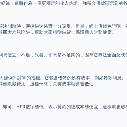
款紀錄，這將作為一個更穩定的收入佐證。強積金供款顯示您的
決問題時，便捷快速確實十分吸引。但是，網上借錢免證明，即是
解四大常見陷阱，幫助大家精明借貸，保障個人財務健康。
利息便宜。不過，只看月平息是不足夠的，因為它無法全面反映
，APR）是根據《放債人條例》計算的指標。它包含借貸的所有成本，例如
略其他隱藏費用，這樣一來，真實成本就會被低估。
）即可。APR數字越低，表示貸款的總成本越便宜，這樣就更