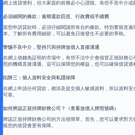
網上借貸便利，但大家簽約前務必小心謹慎。有些不良中介或
必須細閱的條款：逾期還款罰息、行政費或手續費
當您申請貸款時，必須仔細閱讀所有合約條款。特別要留意逾
本。了解所有費用細節，可以避免日後發生不必要的爭執。
警惕不良中介，堅持只與持牌放債人直接溝通
在網上借錢免証明的市場中，有些不法中介會假冒正規財務公
照的機構直接溝通。這可以保障您的權益，也可以確保借貸過
陷阱三：個人資料安全與私隱保障
在網上申請任何貸款，都涉及提交個人敏感資料，所以資料安
可靠。
如何辨認正規持牌財務公司？（查看放債人牌照號碼）
辨認正規持牌財務公司的方法很簡單。首先，您可以要求對方
樣您的借貸會更有保障。