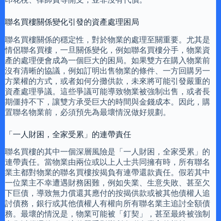
聯名買樓關係變化引發的資產處理困局
聯名買樓關係的穩定性，對於物業的處理至關重要。尤其是
情侶聯名買樓，一旦關係變化，例如聯名買樓分手，物業資
產的處理便會成為一個巨大的困局。如果雙方在購入物業前
沒有清晰的協議，例如訂明出售物業的條件、一方回購另一
方業權的方式，或者如何分攤供款，未來將可能引發嚴重的
資產處理爭議。這些爭議可能導致物業被強制出售，或者長
期僵持不下，讓雙方承受巨大的時間與金錢成本。因此，購
置聯名物業前，必須預先為最壞情況做好規劃。
「一人財困，全家受累」的連帶責任
聯名買樓的其中一個深層風險是「一人財困，全家受累」的
連帶責任。當物業由兩位或以上人士共同擁有時，所有聯名
業主都對物業的聯名買樓按揭負有連帶還款責任。假若其中
一位業主不幸遭遇財務困難，例如失業、生意失敗、甚至欠
下巨債，導致無力償還其應付的按揭供款或被其他債權人追
討債務，銀行或其他債權人有權向所有聯名業主追討全額債
務。最壞的情況是，物業可能被「釘契」，甚至最終被強制