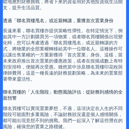
鬆地應對財務挑戰，將省下來的資金用於其他投資或生活開
支，提升生活品質。
透過「聯名買樓甩名」或近親轉讓，重獲首次置業身份
長遠來看，聯名買樓亦提供策略性彈性。在特定情況下，例
如其中一方計劃購買另一項物業，或者聯名買樓關係出現變
化時，您可以考慮透過「聯名買樓甩名」或近親轉讓的方
式，將物業的全部業權轉移給其中一位聯名人。這種操作可
以讓出售業權的一方重新獲得「首次置業」身份。這樣，當
未來政府推出首次置業的優惠政策，或者在按揭成數上有特
別安排時，便能再次受惠。雖然當中涉及聯名買樓印花稅與
律師費用，這是一種長遠的財務規劃策略，為未來的置業部
署帶來靈活性。
聯名買樓的「人生階段」動態風險評估：從財務到感情的全
面預警
聯名買樓可以實現置業夢想，不過，這項決定在人生的不同
階段可能面對多重風險，不論財務狀況還是個人感情關係，
都可能出現意想不到的挑戰。我們一起深入了解這些潛在的
風險，確保您的置業之路穩健。