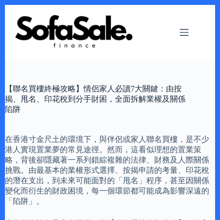
Skip
to
content
【聯名買樓終極攻略】情侶家人必讀7大關鍵：由按
揭、甩名、印花稅到分手財困，全面拆解業權及關係
陷阱
在香港寸金尺土的環境下，與伴侶或家人聯名買樓，是不少
港人實現置業夢的常見途徑。然而，這看似理想的置業策
略，背後卻隱藏著一系列錯綜複雜的法律、財務及人際關係
挑戰。由最基本的業權形式選擇、按揭申請的考量、印花稅
的潛在支出，到未來可能面對的「甩名」程序，甚至因關係
變化而衍生的財政困境，每一個環節都可能成為影響深遠的
「陷阱」。