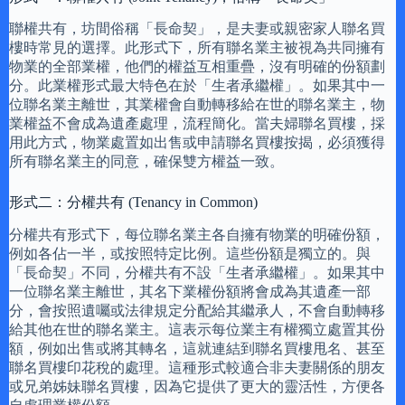
聯權共有，坊間俗稱「長命契」，是夫妻或親密家人聯名買
樓時常見的選擇。此形式下，所有聯名業主被視為共同擁有
物業的全部業權，他們的權益互相重疊，沒有明確的份額劃
分。此業權形式最大特色在於「生者承繼權」。如果其中一
位聯名業主離世，其業權會自動轉移給在世的聯名業主，物
業權益不會成為遺產處理，流程簡化。當夫婦聯名買樓，採
用此方式，物業處置如出售或申請聯名買樓按揭，必須獲得
所有聯名業主的同意，確保雙方權益一致。
形式二：分權共有 (Tenancy in Common)
分權共有形式下，每位聯名業主各自擁有物業的明確份額，
例如各佔一半，或按照特定比例。這些份額是獨立的。與
「長命契」不同，分權共有不設「生者承繼權」。如果其中
一位聯名業主離世，其名下業權份額將會成為其遺產一部
分，會按照遺囑或法律規定分配給其繼承人，不會自動轉移
給其他在世的聯名業主。這表示每位業主有權獨立處置其份
額，例如出售或將其轉名，這就連結到聯名買樓甩名、甚至
聯名買樓印花稅的處理。這種形式較適合非夫妻關係的朋友
或兄弟姊妹聯名買樓，因為它提供了更大的靈活性，方便各