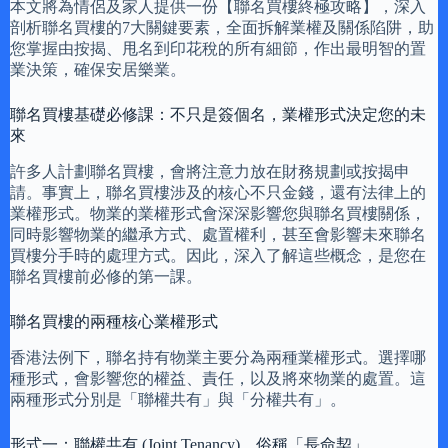
本文將為情侶及家人提供一份【聯名買樓終極攻略】，深入
剖析聯名買樓的7大關鍵要素，全面拆解業權及關係陷阱，助
您掌握由按揭、甩名到印花稅的所有細節，作出最明智的置
業決策，確保安居樂業。
聯名買樓基礎必修課：不只是簽個名，業權形式決定您的未
來
許多人計劃聯名買樓，會將注意力放在財務規劃或按揭申
請。事實上，聯名買樓涉及的核心不只金錢，還有法律上的
業權形式。物業的業權形式會深深影響您與聯名買樓關係，
同時影響物業的繼承方式、處置權利，甚至會影響未來聯名
買樓分手時的處理方式。因此，深入了解這些概念，是您在
聯名買樓前必修的第一課。
聯名買樓的兩種核心業權形式
香港法例下，聯名持有物業主要分為兩種業權形式。選擇哪
種形式，會影響您的權益、責任，以及將來物業的處置。這
兩種形式分別是「聯權共有」與「分權共有」。
形式一：聯權共有 (Joint Tenancy)，俗稱「長命契」