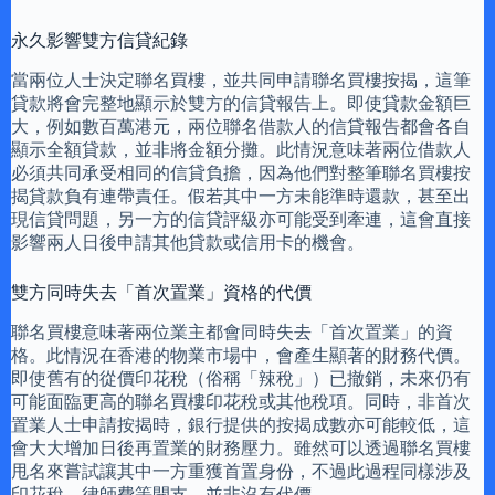
永久影響雙方信貸紀錄
當兩位人士決定聯名買樓，並共同申請聯名買樓按揭，這筆
貸款將會完整地顯示於雙方的信貸報告上。即使貸款金額巨
大，例如數百萬港元，兩位聯名借款人的信貸報告都會各自
顯示全額貸款，並非將金額分攤。此情況意味著兩位借款人
必須共同承受相同的信貸負擔，因為他們對整筆聯名買樓按
揭貸款負有連帶責任。假若其中一方未能準時還款，甚至出
現信貸問題，另一方的信貸評級亦可能受到牽連，這會直接
影響兩人日後申請其他貸款或信用卡的機會。
雙方同時失去「首次置業」資格的代價
聯名買樓意味著兩位業主都會同時失去「首次置業」的資
格。此情況在香港的物業市場中，會產生顯著的財務代價。
即使舊有的從價印花稅（俗稱「辣稅」）已撤銷，未來仍有
可能面臨更高的聯名買樓印花稅或其他稅項。同時，非首次
置業人士申請按揭時，銀行提供的按揭成數亦可能較低，這
會大大增加日後再置業的財務壓力。雖然可以透過聯名買樓
甩名來嘗試讓其中一方重獲首置身份，不過此過程同樣涉及
印花稅、律師費等開支，並非沒有代價。