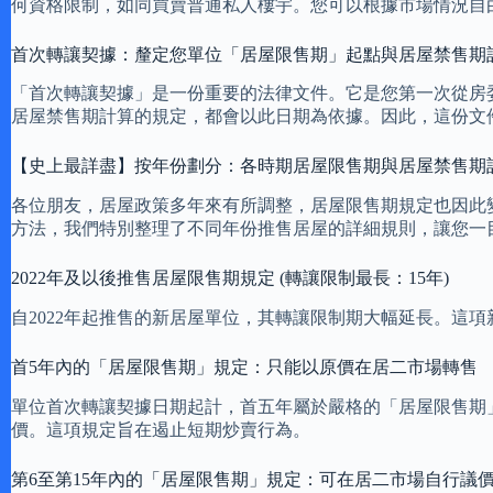
何資格限制，如同買賣普通私人樓宇。您可以根據市場情況自
首次轉讓契據：釐定您單位「居屋限售期」起點與居屋禁售期
「首次轉讓契據」是一份重要的法律文件。它是您第一次從房
居屋禁售期計算的規定，都會以此日期為依據。因此，這份文
【史上最詳盡】按年份劃分：各時期居屋限售期與居屋禁售期
各位朋友，居屋政策多年來有所調整，居屋限售期規定也因此
方法，我們特別整理了不同年份推售居屋的詳細規則，讓您一
2022年及以後推售居屋限售期規定 (轉讓限制最長：15年)
自2022年起推售的新居屋單位，其轉讓限制期大幅延長。這
首5年內的「居屋限售期」規定：只能以原價在居二市場轉售
單位首次轉讓契據日期起計，首五年屬於嚴格的「居屋限售期
價。這項規定旨在遏止短期炒賣行為。
第6至第15年內的「居屋限售期」規定：可在居二市場自行議