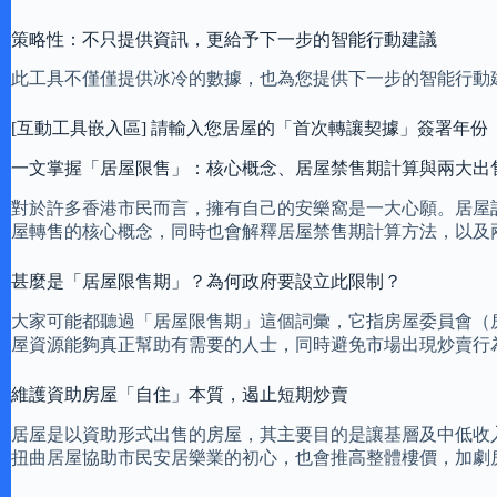
策略性：不只提供資訊，更給予下一步的智能行動建議
此工具不僅僅提供冰冷的數據，也為您提供下一步的智能行動
[互動工具嵌入區] 請輸入您居屋的「首次轉讓契據」簽署年份
一文掌握「居屋限售」：核心概念、居屋禁售期計算與兩大出
對於許多香港市民而言，擁有自己的安樂窩是一大心願。居屋
屋轉售的核心概念，同時也會解釋居屋禁售期計算方法，以及
甚麼是「居屋限售期」？為何政府要設立此限制？
大家可能都聽過「居屋限售期」這個詞彙，它指房屋委員會（
屋資源能夠真正幫助有需要的人士，同時避免市場出現炒賣行
維護資助房屋「自住」本質，遏止短期炒賣
居屋是以資助形式出售的房屋，其主要目的是讓基層及中低收
扭曲居屋協助市民安居樂業的初心，也會推高整體樓價，加劇