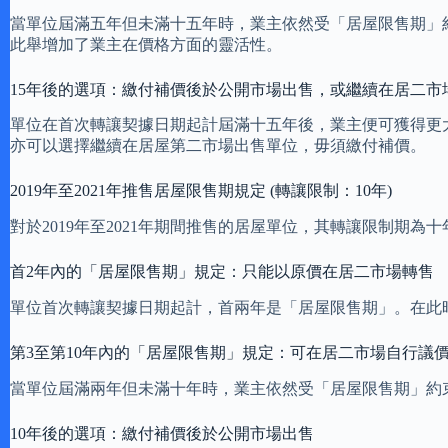
當單位屆滿五年但未滿十五年時，業主依然受「居屋限售期」
此舉增加了業主在價格方面的靈活性。
15年後的選項：繳付補價後於公開市場出售，或繼續在居二市
單位在首次轉讓契據日期起計屆滿十五年後，業主便可獲得更
亦可以選擇繼續在居屋第二市場出售單位，毋須繳付補價。
2019年至2021年推售居屋限售期規定 (轉讓限制：10年)
對於2019年至2021年期間推售的居屋單位，其轉讓限制期
首2年內的「居屋限售期」規定：只能以原價在居二市場轉售
單位首次轉讓契據日期起計，首兩年是「居屋限售期」。在此
第3至第10年內的「居屋限售期」規定：可在居二市場自行議
當單位屆滿兩年但未滿十年時，業主依然受「居屋限售期」約
10年後的選項：繳付補價後於公開市場出售