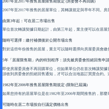
2007年至2017年推售居屋限售期規定 (房委會不再回購)
2007年至2017年推售的居屋單位，其轉讓規定與早年不
由第3年起：可在居二市場出售
單位首次轉讓契據日期起計，由第三年起，業主便可以在居屋
隨時可選擇：繳付補價後於公開市場出售
對於這些年份推售的居屋，業主可以隨時選擇向房屋委員會繳
5年「居屋限售期」內的特別程序：須先被房委會拒絕回售申
即使房屋委員會不再回購單位，但如果單位仍在首次轉讓契據
須收到房委會的拒絕回售通知，才可以合法地簽訂買賣合約。
1982年至2006年推售居屋限售期規定 (限制已屆滿)
如果您持有的居屋單位是在1982年至2006年期間推售的
可隨時在居二市場按自行議定價格出售