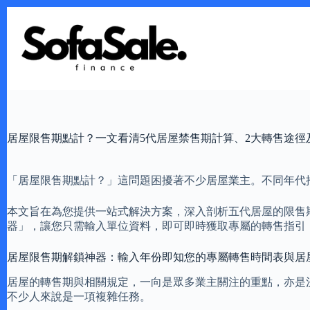
Skip
to
content
居屋限售期點計？一文看清5代居屋禁售期計算、2大轉售途徑
「居屋限售期點計？」這問題困擾著不少居屋業主。不同年代
本文旨在為您提供一站式解決方案，深入剖析五代居屋的限售
器」，讓您只需輸入單位資料，即可即時獲取專屬的轉售指引
居屋限售期解鎖神器：輸入年份即知您的專屬轉售時間表與居
居屋的轉售期與相關規定，一向是眾多業主關注的重點，亦是
不少人來說是一項複雜任務。