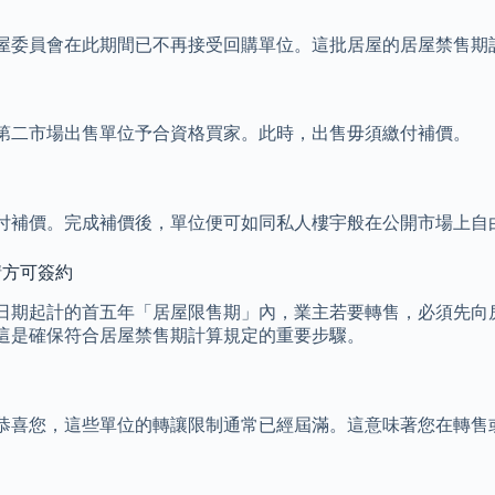
同。房屋委員會在此期間已不再接受回購單位。這批居屋的居屋禁售
第二市場出售單位予合資格買家。此時，出售毋須繳付補價。
付補價。完成補價後，單位便可如同私人樓宇般在公開市場上自
請方可簽約
日期起計的首五年「居屋限售期」內，業主若要轉售，必須先向
這是確保符合居屋禁售期計算規定的重要步驟。
，那麼恭喜您，這些單位的轉讓限制通常已經屆滿。這意味著您在轉