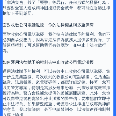
「非法集會」甚至「襲擊」等罪行。任何形式的騷擾行為，
只要對受害人造成精神困擾或安全威脅，都可能在香港法律
框架下受到懲罰。
面對收數公司電話滋擾，你的法律權益與多重保障
面對收數公司電話滋擾，我們擁有法律賦予的權利。我們不
必獨自承受壓力，因為香港法律為債務人提供多重保障。了
解這些權利，可以幫助我們有效應對，並中止非法收數行
為。
如何運用法律賦予的權利去中止收數公司電話滋擾
運用法律賦予的權利，可以有效中止收數公司電話滋擾。第
一步是蒐集證據。每次收到的收數公司電話騷擾，包括通話
錄音、訊息截圖、來電號碼等，都應詳細記錄。接著，您可
以向警方報案，特別是當涉及刑事恐嚇、刑事毀壞或嚴重滋
擾行為時。警方會根據您提供的證據展開調查。此外，您也
可以向香港警務處發出停止滋擾的警告信，要求他們立即停
止非法行為。如果情況嚴重，考慮尋求法律援助或專業律師
的意見，發出律師信，甚至申請禁制令，以法律途徑強制對
方停止騷擾。