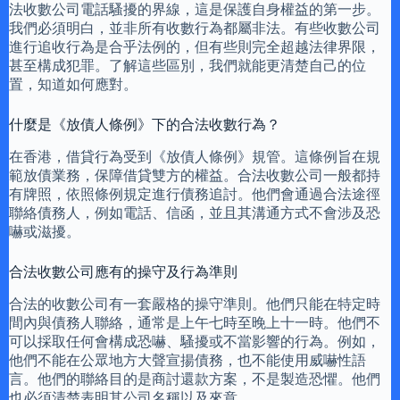
法收數公司電話騷擾的界線，這是保護自身權益的第一步。
我們必須明白，並非所有收數行為都屬非法。有些收數公司
進行追收行為是合乎法例的，但有些則完全超越法律界限，
甚至構成犯罪。了解這些區別，我們就能更清楚自己的位
置，知道如何應對。
什麼是《放債人條例》下的合法收數行為？
在香港，借貸行為受到《放債人條例》規管。這條例旨在規
範放債業務，保障借貸雙方的權益。合法收數公司一般都持
有牌照，依照條例規定進行債務追討。他們會通過合法途徑
聯絡債務人，例如電話、信函，並且其溝通方式不會涉及恐
嚇或滋擾。
合法收數公司應有的操守及行為準則
合法的收數公司有一套嚴格的操守準則。他們只能在特定時
間內與債務人聯絡，通常是上午七時至晚上十一時。他們不
可以採取任何會構成恐嚇、騷擾或不當影響的行為。例如，
他們不能在公眾地方大聲宣揚債務，也不能使用威嚇性語
言。他們的聯絡目的是商討還款方案，不是製造恐懼。他們
也必須清楚表明其公司名稱以及來意。