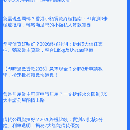
急需現金周轉？香港小額貸款終極指南：AI實測3步
極速批核，輕鬆滿足您的小額私人貸款需要
鼎豐信貸好唔好？2026終極評測：拆解5大信任支
柱、獨家業主貸款，整合Lihkg及Uwants評價
【即時過數貸款2026】急需現金？必睇3步申請教
學，極速批核轉數快過數！
曾是居屋業主可否申請居屋？一文拆解永久限制與5
大申請公屋酌情出路
借貸公司點揀好？2026終極比較：實測AI批核5分
鐘、利率透明，揭秘7大智能借貸優勢