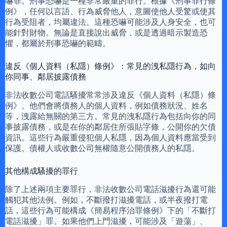
嚇罪。刑事恐嚇是一種非常嚴重的罪行。根據《刑事罪行條
例》，任何以言語、行為威脅他人，意圖使他人受驚或使其
行為受阻者，均屬違法。這種恐嚇可能涉及人身安全，也可
能針對財物。無論是直接說出威脅，或是透過暗示製造恐
懼，都屬於刑事恐嚇的範疇。
違反《個人資料（私隱）條例》：常見的洩私隱行為，如向
你同事、鄰居披露債務
非法收數公司電話騷擾常常涉及違反《個人資料（私隱）條
例》。他們會將債務人的個人資料，例如債務狀況、姓名
等，洩露給無關的第三方。常見的洩私隱行為包括向你的同
事披露債務，或是在你的鄰居住所張貼字條，公開你的欠債
資訊。這些行為嚴重侵犯個人私隱，因為個人資料應當受到
保護。債權人或收數公司無權隨意公開債務人的私隱。
其他構成騷擾的罪行
除了上述兩項主要罪行，非法收數公司電話滋擾行為還可能
觸犯其他法例。例如，不斷撥打滋擾電話，或半夜撥打電
話，這些行為可能構成《簡易程序治罪條例》下的「不斷打
電話滋擾」罪。如果他們上門滋擾，可能涉及「遊蕩」、