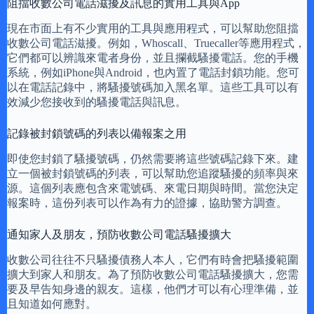
阻擋收數公司電話滋擾及訊息的實用工具與App
現在市面上有不少實用的工具與應用程式，可以幫助您阻擋
收數公司電話滋擾。例如，Whoscall、Truecaller等應用程式，
它們都可以辨識來電者身份，並且攔截騷擾電話。您的手機
系統，例如iPhone與Android，也內置了電話封鎖功能。您可
以在電話記錄中，將騷擾號碼加入黑名單。這些工具可以有
效減少您接收到的騷擾電話與訊息。
記錄被封鎖號碼的列表以備報案之用
即使您封鎖了騷擾號碼，仍然需要將這些號碼記錄下來。建
立一個被封鎖號碼的列表，可以幫助您追蹤騷擾的頻率與來
源。這個列表應包含來電號碼、來電日期與時間。當您決定
報案時，這份列表可以作為有力的證據，協助警方調查。
通知家人及朋友，預防收數公司電話騷擾擴大
收數公司往往不只騷擾債務人本人，它們有時會把騷擾範圍
擴大到家人和朋友。為了預防收數公司電話騷擾擴大，您需
要及早告知身邊的親友。這樣，他們才可以有心理準備，並
且知道如何應對。