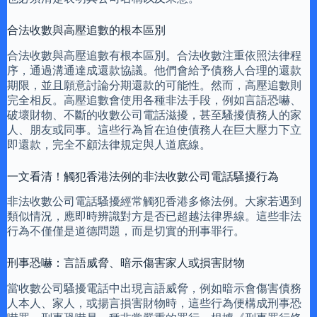
合法收數與高壓追數的根本區別
合法收數與高壓追數有根本區別。合法收數注重依照法律程
序，通過溝通達成還款協議。他們會給予債務人合理的還款
期限，並且願意討論分期還款的可能性。然而，高壓追數則
完全相反。高壓追數會使用各種非法手段，例如言語恐嚇、
破壞財物、不斷的收數公司電話滋擾，甚至騷擾債務人的家
人、朋友或同事。這些行為旨在迫使債務人在巨大壓力下立
即還款，完全不顧法律規定與人道底線。
一文看清！觸犯香港法例的非法收數公司電話騷擾行為
非法收數公司電話騷擾經常觸犯香港多條法例。大家若遇到
類似情況，應即時辨識對方是否已超越法律界線。這些非法
行為不僅僅是道德問題，而是切實的刑事罪行。
刑事恐嚇：言語威脅、暗示傷害家人或損害財物
當收數公司騷擾電話中出現言語威脅，例如暗示會傷害債務
人本人、家人，或揚言損害財物時，這些行為便構成刑事恐