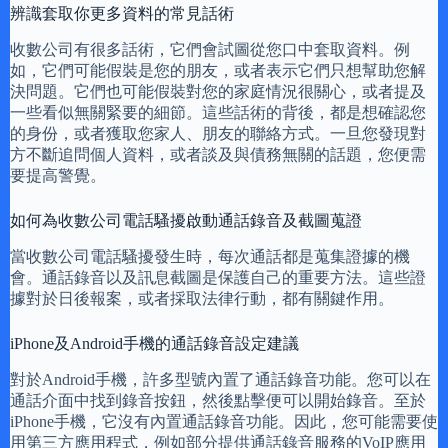
辨識套取你更多資料的常見話術
收數公司有很多話術，它們會試圖從您口中套取資料。例
如，它們可能假裝是您的朋友，或者表示它們只想幫助您解
決問題。它們也可能假裝對您的家庭情況很關心，或者提及
一些看似無關緊要的細節。這些話術的背後，都是想確認您
的身份，或者獲取您家人、朋友的聯絡方式。一旦您發現對
方不斷追問個人資料，或者談及與債務無關的話題，您便需
要提高警覺。
如何為收數公司電話騷擾啟動通話錄音及截圖蒐證
當收數公司電話騷擾發生時，每次通話都是蒐集證據的機
會。通話錄音以及訊息截圖是保護自己的重要方法。這些證
據對於日後報案，或者採取法律行動，都有關鍵作用。
iPhone及Android手機的通話錄音設定建議
對於Android手機，許多型號內置了通話錄音功能。您可以在
通話介面中找到錄音按鈕，然後點擊便可以開始錄音。至於
iPhone手機，它沒有內置通話錄音功能。因此，您可能需要使
用第三方應用程式，例如部分提供通話錄音服務的VoIP應用