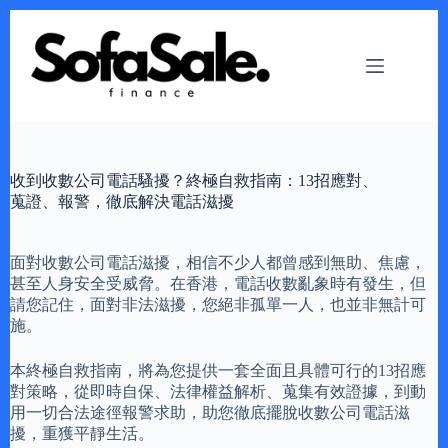
Skip
to
content
收到收數公司電話騷擾？終極自救指南：13招應對、
蒐證、報警，徹底解決電話滋擾
面對收數公司電話滋擾，相信不少人都曾感到無助、焦慮，
甚至人身安全受威脅。在香港，電話收數亂象時有發生，但
請您記住，面對非法滋擾，您絕非孤單一人，也並非無計可
施。
本終極自救指南，將為您提供一套全面且具體可行的13招應
對策略，從即時自保、法律權益解析、蒐集有效證據，到動
用一切合法途徑報警求助，助您徹底擺脫收數公司電話滋
擾，重獲平靜生活。