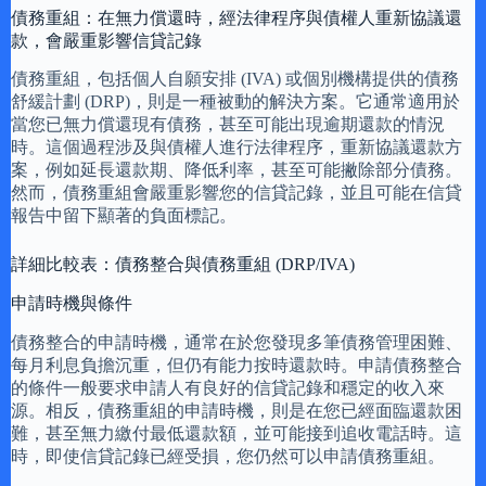
債務重組：在無力償還時，經法律程序與債權人重新協議還
款，會嚴重影響信貸記錄
債務重組，包括個人自願安排 (IVA) 或個別機構提供的債務
舒緩計劃 (DRP)，則是一種被動的解決方案。它通常適用於
當您已無力償還現有債務，甚至可能出現逾期還款的情況
時。這個過程涉及與債權人進行法律程序，重新協議還款方
案，例如延長還款期、降低利率，甚至可能撇除部分債務。
然而，債務重組會嚴重影響您的信貸記錄，並且可能在信貸
報告中留下顯著的負面標記。
詳細比較表：債務整合與債務重組 (DRP/IVA)
申請時機與條件
債務整合的申請時機，通常在於您發現多筆債務管理困難、
每月利息負擔沉重，但仍有能力按時還款時。申請債務整合
的條件一般要求申請人有良好的信貸記錄和穩定的收入來
源。相反，債務重組的申請時機，則是在您已經面臨還款困
難，甚至無力繳付最低還款額，並可能接到追收電話時。這
時，即使信貸記錄已經受損，您仍然可以申請債務重組。