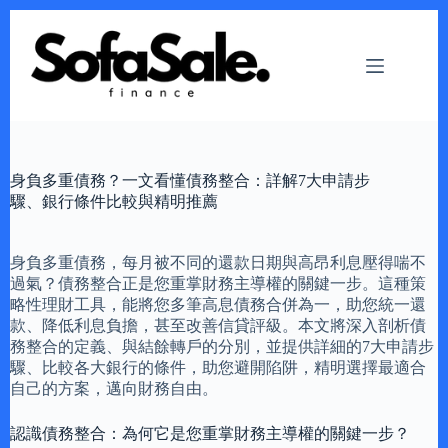
Skip
to
content
身負多重債務？一文看懂債務整合：詳解7大申請步
驟、銀行條件比較與精明推薦
身負多重債務，每月被不同的還款日期與高昂利息壓得喘不
過氣？債務整合正是您重掌財務主導權的關鍵一步。這種策
略性理財工具，能將您多筆高息債務合併為一，助您統一還
款、降低利息負擔，甚至改善信貸評級。本文將深入剖析債
務整合的定義、與結餘轉戶的分別，並提供詳細的7大申請步
驟、比較各大銀行的條件，助您避開陷阱，精明選擇最適合
自己的方案，邁向財務自由。
認識債務整合：為何它是您重掌財務主導權的關鍵一步？