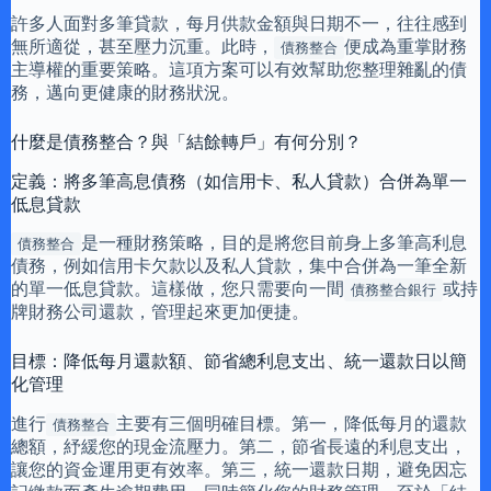
許多人面對多筆貸款，每月供款金額與日期不一，往往感到
無所適從，甚至壓力沉重。此時，
便成為重掌財務
債務整合
主導權的重要策略。這項方案可以有效幫助您整理雜亂的債
務，邁向更健康的財務狀況。
什麼是債務整合？與「結餘轉戶」有何分別？
定義：將多筆高息債務（如信用卡、私人貸款）合併為單一
低息貸款
是一種財務策略，目的是將您目前身上多筆高利息
債務整合
債務，例如信用卡欠款以及私人貸款，集中合併為一筆全新
的單一低息貸款。這樣做，您只需要向一間
或持
債務整合銀行
牌財務公司還款，管理起來更加便捷。
目標：降低每月還款額、節省總利息支出、統一還款日以簡
化管理
進行
主要有三個明確目標。第一，降低每月的還款
債務整合
總額，紓緩您的現金流壓力。第二，節省長遠的利息支出，
讓您的資金運用更有效率。第三，統一還款日期，避免因忘