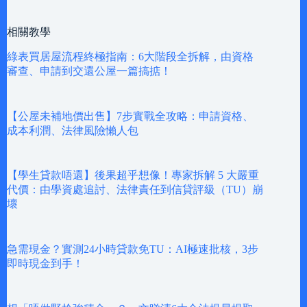
相關教學
綠表買居屋流程終極指南：6大階段全拆解，由資格
審查、申請到交還公屋一篇搞掂！
【公屋未補地價出售】7步實戰全攻略：申請資格、
成本利潤、法律風險懶人包
【學生貸款唔還】後果超乎想像！專家拆解 5 大嚴重
代價：由學資處追討、法律責任到信貸評級（TU）崩
壞
急需現金？實測24小時貸款免TU：AI極速批核，3步
即時現金到手！