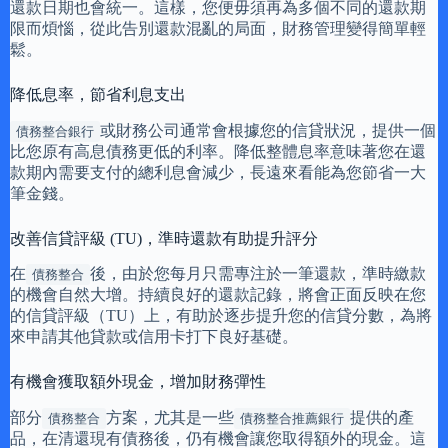
還款日期也會統一。這樣，您便毋須再為多個不同的還款期
限而煩惱，從此告別還款混亂的局面，財務管理變得簡單輕
鬆。
降低息率，節省利息支出
或財務公司通常會根據您的信貸狀況，提供一個
債務整合銀行
比您原有高息債務更低的利率。降低整體息率意味著您在還
款期內需要支付的總利息會減少，長遠來看能為您節省一大
筆金錢。
改善信貸評級 (TU)，準時還款有助提升評分
在
後，由於您每月只需專注於一筆還款，準時繳款
債務整合
的機會自然大增。持續良好的還款記錄，將會正面反映在您
的信貸評級（TU）上，有助於逐步提升您的信貸分數，為將
來申請其他貸款或信用卡打下良好基礎。
有機會獲取額外現金，增加財務彈性
部分
方案，尤其是一些
提供的產
債務整合
債務整合推薦銀行
品，在清還現有債務後，仍有機會讓您取得額外的現金。這