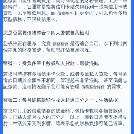
記繳款而產生逾期費用，同時簡化您的財務管理。至於「結
餘轉戶」，它通常是指將信用卡結欠轉移到一張新信用卡或
貸款，以享較低利息。而
則更全面，可以包含多種
債務整合
類型債務，不限於信用卡。
您是否需要債務整合？四大警號自我檢測
您或許正在思考，究竟
是否適合自己。以下列出四
債務整合
個常見的財務警號，幫助您評估自身狀況。
警號一：身負多筆卡數或私人貸款，還款混亂
若您同時擁有多張信用卡欠款，或者多筆私人貸款，每月的
還款日期與金額各不相同，管理起來非常混亂，甚至偶爾忘
記繳款。這種情況顯示您可能有管理
的需求。
債務整合條件
警號二：每月總還款額佔收入超過三分之一，生活拮据
當您每月用於償還債務的總金額，包括卡數與各類貸款供
款，已佔去您月收入的三分之一以上，導致日常開支捉襟見
肘，生活質素受到影響。這表示您的財務負擔可能已過重。