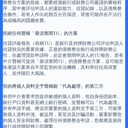
務整合方案的批核，都要經過銀行或財務公司嚴謹的審核程
序，當中會評估申請人的還款能力、信貸紀錄，以及債務整
合條件。若有人作出此類百分百保證，背後可能存在不法行
為或極高的隱藏收費。
拒絕任何聲稱「毋須查閱TU」的方案
信貸評級報告（俗稱TU）是銀行及持牌財務公司評估申請人
信貸狀況的重要依據。正規的債務整合銀行或持牌財務公
司，在處理貸款申請時，必定會查閱申請人的TU報告。若有
中介聲稱可提供「毋須查閱TU」的債務整合方案，這可能意
味著該方案來自不受監管的非法機構，其利率往往高得驚
人，並伴隨巨大風險。
切勿將個人資料交予聲稱能「代為處理」的第三方
有些中介會要求您提供敏感的個人資料，包括身份證副本、
銀行戶口資料甚至網上銀行密碼，並聲稱可以「代為處理」
所有申請手續。將這些重要的個人資料交予第三方，可能導
致個人資料外洩、被盜用，甚至涉及詐騙活動，嚴重影響您
的個人安全與財務。處理任何債務整合申請，您都應直接與
銀行或持牌財務公司聯繫。