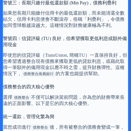
警號三：長期只繳付最低還款額 (Min Pay)，債務利疊利
如果您長期只能繳付信用卡的最低還款額，而未能清還全數
結欠，信用卡利息便會不斷滾存，俗稱「利疊利」，令債務
如同雪球般越滾越大。這種情況對財務健康極為不利。
警號四：信貸評級 (TU) 良好，但希望獲取更低利息或額外備
用現金
即使您的信貸評級（TransUnion, 簡稱TU）一直保持良好，但
您希望透過整合現有債務來獲取更低的貸款利息，或藉此取
得一筆額外的備用現金以應不時之需，提升財務彈性。這種
情況下，
的方案也能提供幫助。
債務整合推薦銀行
債務整合的四大核心優勢
選擇
不僅可以解決當前問題，亦為您的財務帶來長
債務整合
遠的正面影響。以下是它的四大核心優勢。
統一還款，管理化繁為簡
當您成功進行
後，所有被整合的債務會變成一筆，
債務整合