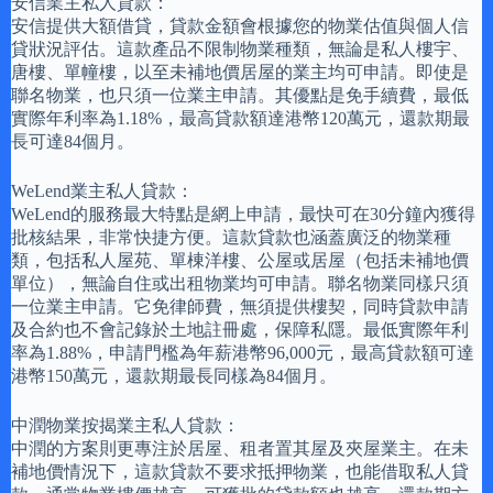
安信業主私人貸款：
安信提供大額借貸，貸款金額會根據您的物業估值與個人信
貸狀況評估。這款產品不限制物業種類，無論是私人樓宇、
唐樓、單幢樓，以至未補地價居屋的業主均可申請。即使是
聯名物業，也只須一位業主申請。其優點是免手續費，最低
實際年利率為1.18%，最高貸款額達港幣120萬元，還款期最
長可達84個月。
WeLend業主私人貸款：
WeLend的服務最大特點是網上申請，最快可在30分鐘內獲得
批核結果，非常快捷方便。這款貸款也涵蓋廣泛的物業種
類，包括私人屋苑、單棟洋樓、公屋或居屋（包括未補地價
單位），無論自住或出租物業均可申請。聯名物業同樣只須
一位業主申請。它免律師費，無須提供樓契，同時貸款申請
及合約也不會記錄於土地註冊處，保障私隱。最低實際年利
率為1.88%，申請門檻為年薪港幣96,000元，最高貸款額可達
港幣150萬元，還款期最長同樣為84個月。
中潤物業按揭業主私人貸款：
中潤的方案則更專注於居屋、租者置其屋及夾屋業主。在未
補地價情況下，這款貸款不要求抵押物業，也能借取私人貸