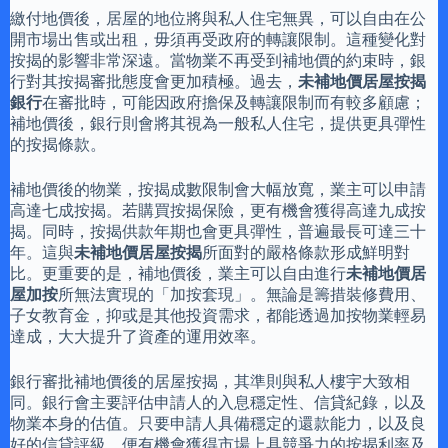
繳付地價後，居屋的地位將與私人住宅無異，可以自由在公
開市場出售或出租，毋須再受政府的轉讓限制。這種變化對
按揭的影響非常深遠。當物業不再受到補地價的約束時，銀
行對其按揭審批態度會更加積極。過去，
未補地價居屋按揭
銀行
在審批時，可能因政府擔保及轉讓限制而有較多顧慮；
補地價後，銀行則會將其視為一般私人住宅，提供更具彈性
的按揭條款。
補地價後的物業，按揭成數限制會大幅放寬，業主可以申請
高達七成按揭。若購買按揭保險，更有機會獲得高達九成按
揭。同時，按揭供款年期也會更具彈性，普遍最長可達三十
年。這與
未補地價居屋按揭
所面對的嚴格條款形成鮮明對
比。更重要的是，補地價後，業主可以自由進行
未補地價居
屋加按
所無法實現的「加按套現」。無論是籌措裝修費用、
子女教育金，抑或是其他投資需求，都能透過加按物業輕易
達成，大大提升了資產的運用效率。
銀行審批補地價後的居屋按揭，其準則與私人樓宇大致相
同。銀行會主要評估申請人的入息穩定性、信貸紀錄，以及
物業本身的估值。只要申請人具備穩定的還款能力，以及良
好的信貸評級，便有機會獲得市場上具競爭力的按揭利率及