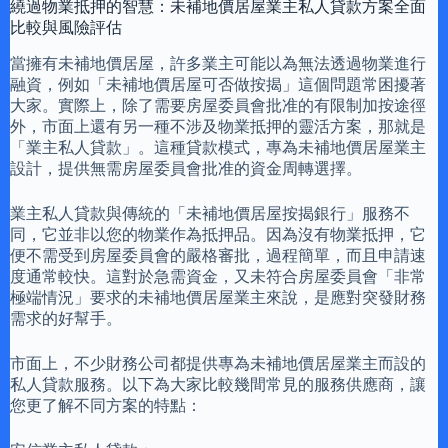
繞過物業抵押的智慧：未補地價居屋業主私人貸款方案全面
比較與風險評估
當擁有未補地價居屋，許多業主可能以為無法透過物業進行
融資，例如「未補地價居屋可否做按揭」這個問題常困擾著
大家。實際上，除了需要房屋委員會批准的有限制加按途徑
外，市面上還有另一種不涉及物業抵押的靈活方案，那就是
「業主私人貸款」。這種貸款模式，專為未補地價居屋業主
設計，提供無需房屋委員會批准的資金周轉選擇。
業主私人貸款與傳統的「未補地價居屋按揭銀行」服務不
同，它並非以您的物業作為抵押品。因為沒有物業抵押，它
便不需受到房屋委員會的嚴格審批，過程簡單，而且申請速
度通常較快。這對於急需資金，又未符合房屋委員會「非常
極端情況」要求的未補地價居屋業主來說，是應對突發財務
需求的好幫手。
市面上，不少財務公司都提供專為未補地價居屋業主而設的
私人貸款服務。以下為大家比較幾間常見的服務供應商，讓
您更了解不同方案的特點：