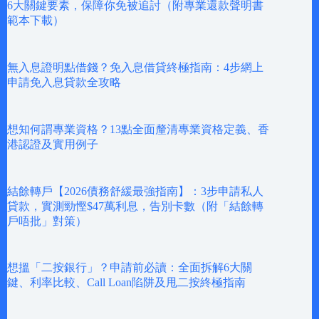
6大關鍵要素，保障你免被追討（附專業還款聲明書
範本下載）
無入息證明點借錢？免入息借貸終極指南：4步網上
申請免入息貸款全攻略
想知何謂專業資格？13點全面釐清專業資格定義、香
港認證及實用例子
結餘轉戶【2026債務舒緩最強指南】：3步申請私人
貸款，實測勁慳$47萬利息，告別卡數（附「結餘轉
戶唔批」對策）
想搵「二按銀行」？申請前必讀：全面拆解6大關
鍵、利率比較、Call Loan陷阱及甩二按終極指南