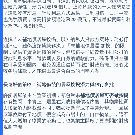
款。通常物業樓價越高，可獲批的貸款額也越高。還款期方
面較具彈性，最長可達180個月。這款貸款的另一大優勢是提
早還款沒有罰息，計算利息方式為借一日利息還一日。中潤
也免手續費，最高貸款額達港幣200萬元，不過最低實際年利
率為7%，相對較高。
選擇「未補地價居屋按揭」以外的私人貸款方案時，務必仔
細評估。雖然這類貸款解決了「未補地價居屋 加按」的限
制，提供了資金周轉的彈性，但您仍要仔細衡量不同公司的
貸款利息水平、還款期以及自身的還款能力。確保借貸金額
在可承受範圍內，避免因過度借貸而增加財政負擔。細心比
較各項條款，才能選出最適合自己的周轉方案。
長遠增值策略：補地價後的居屋按揭潛力與銀行審批
許多居屋業主在置業初期，都會對
未補地價居屋可否做按揭
存有疑問。事實上，居屋在完成補地價程序後，其物業性質
與按揭潛力將截然不同，猶如物業完成了華麗蛻變。一旦居
屋單位繳付了地價，便會成為市場上的「自由物業」，這不
但大大增加了物業的流動性，也為業主開啟了更廣闊的財務
規劃空間。