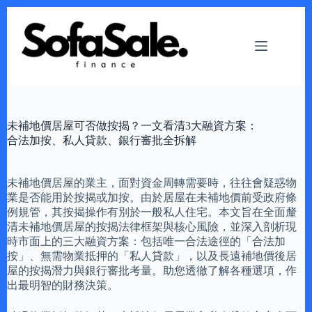
Skip
to
content
未補地價居屋可否做按揭？一文看清3大融資方案：
合法加按、私人貸款、銀行審批全拆解
未補地價居屋的業主，面對資金周轉需要時，往往會疑惑物
業是否能用於按揭或加按。由於居屋在未補地價前受政府條
例規管，其按揭操作有別於一般私人住宅。本文旨在全面釐
清未補地價居屋的按揭法律框架與核心風險，並深入剖析現
時市面上的三大融資方案：包括唯一合法途徑的「合法加
按」、無需物業抵押的「私人貸款」，以及長遠補地價後居
屋的按揭潛力與銀行審批考量。助您透徹了解各種選項，作
出最明智的財務決策。