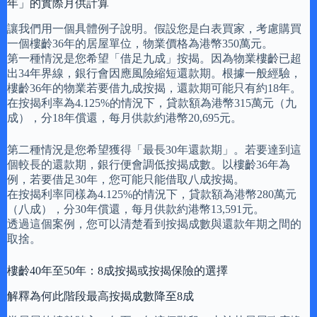
年」的實際月供計算
讓我們用一個具體例子說明。假設您是白表買家，考慮購買
一個樓齡36年的居屋單位，物業價格為港幣350萬元。
第一種情況是您希望「借足九成」按揭。因為物業樓齡已超
出34年界線，銀行會因應風險縮短還款期。根據一般經驗，
樓齡36年的物業若要借九成按揭，還款期可能只有約18年。
在按揭利率為4.125%的情況下，貸款額為港幣315萬元（九
成），分18年償還，每月供款約港幣20,695元。
第二種情況是您希望獲得「最長30年還款期」。若要達到這
個較長的還款期，銀行便會調低按揭成數。以樓齡36年為
例，若要借足30年，您可能只能借取八成按揭。
在按揭利率同樣為4.125%的情況下，貸款額為港幣280萬元
（八成），分30年償還，每月供款約港幣13,591元。
透過這個案例，您可以清楚看到按揭成數與還款年期之間的
取捨。
樓齡40年至50年：8成按揭或按揭保險的選擇
解釋為何此階段最高按揭成數降至8成