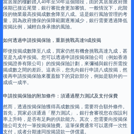
當居屋的樓齡踏入40年至50年這個階段，由於其居屋政府擔
保期已接近尾聲，銀行審批會更加審慎。一般情況下，此階
段的物業最高按揭成數會降至八成。這是銀行風險管理的考
量，因為政府擔保的保障範圍逐漸減少，銀行需要透過降低
按揭比例，減輕自身承擔的風險。
如何透過申請按揭保險，重新挑戰高達9成按揭
即使按揭成數降至八成，買家仍然有機會挑戰高達九成，甚
至是九成半按揭。您可以透過申請按揭保險公司（例如香港
按揭證券有限公司）的按揭保險計劃，來彌補與銀行所需按
揭成數之間的差距。這表示，您先向銀行申請八成按揭，然
後再申請按揭保險來覆蓋餘下的貸款部分，例如是額外的一
成或一成半。
申請按揭保險的附加條件：須通過壓力測試及支付保費
然而，透過按揭保險獲得高成數按揭，需要符合額外條件。
首先，買家必須通過「壓力測試」，銀行會審視您在假設利
率上升時，是否有足夠的供款能力。其次，您需要向按揭保
險公司支付一筆按揭保險費。這筆保費通常可以選擇一次性
支付，或者分期連同按揭貸款一併償還。