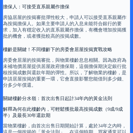
擔保人：可接受直系親屬作擔保
房協居屋的按揭審批彈性較大，申請人可以接受直系親屬作
為按揭擔保人。如果主要申請人的入息未能符合銀行的要
求，加入有穩定收入的直系親屬作擔保，有機會增加按揭獲
批的機會，或者獲批較高的按揭成數。
樓齡是關鍵！不同樓齡下的房委會居屋按揭實戰攻略
房委會居屋的按揭審批，與物業樓齡息息相關。因為政府為
未補地價居屋提供居屋政府擔保期，這個擔保期決定銀行批
核按揭成數與還款年期的彈性。所以，了解物業的樓齡，是
申請居屋按揭的重要一環，它會直接影響您能借到多少錢、
分多少年償還。
關鍵樓齡分水嶺：首次出售日起計34年內的黃金法則
解釋為何在此樓齡內，可輕鬆獲批最高按揭成數（9成/9成
半）及最長30年還款期
當物業樓齡，由首次出售日期開始計算，處於34年之內時，
這是一個按揭的「黃金法則」。在這個時期，買家通常可以