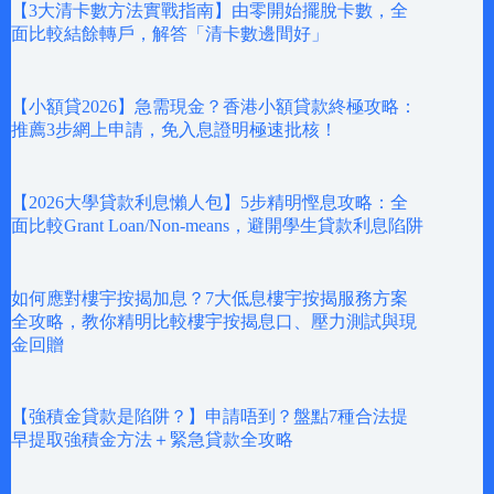
【3大清卡數方法實戰指南】由零開始擺脫卡數，全
面比較結餘轉戶，解答「清卡數邊間好」
【小額貸2026】急需現金？香港小額貸款終極攻略：
推薦3步網上申請，免入息證明極速批核！
【2026大學貸款利息懶人包】5步精明慳息攻略：全
面比較Grant Loan/Non-means，避開學生貸款利息陷阱
如何應對樓宇按揭加息？7大低息樓宇按揭服務方案
全攻略，教你精明比較樓宇按揭息口、壓力測試與現
金回贈
【強積金貸款是陷阱？】申請唔到？盤點7種合法提
早提取強積金方法＋緊急貸款全攻略