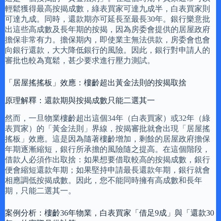
輕鬆獲得最高按揭成數，綠表買家可達九成半，白表買家則
可達九成。同時，還款期亦可延長至最長30年。銀行樂意批
出這些高成數及長年期的按揭，因為房委會提供的居屋政府
擔保非常有力。擔保期內，即使業主無法供款，房委會也會
向銀行還款，大大降低銀行的風險。因此，銀行對申請人的
審批也較為寬鬆，甚少要求進行壓力測試。
「居屋搖搖板」效應：樓齡超出黃金法則的按揭取捨
原理解釋：還款期與按揭成數只能二選其一
然而，一旦物業樓齡超出這個34年（白表買家）或32年（綠
表買家）的「黃金法則」界線，按揭審批就會出現「居屋搖
搖板」效應。這是因為隨著樓齡增加，剩餘的居屋政府擔保
年期逐漸縮短，銀行所承擔的風險隨之提高。在這個階段，
借款人必須作出取捨：如果想要借取較高的按揭成數，銀行
便會縮短還款年期；如果堅持申請最長還款年期，銀行就會
相應調低按揭成數。因此，您不能同時擁有高成數和長年
期，只能二選其一。
案例分析：樓齡36年物業，白表買家「借足9成」與「還款30