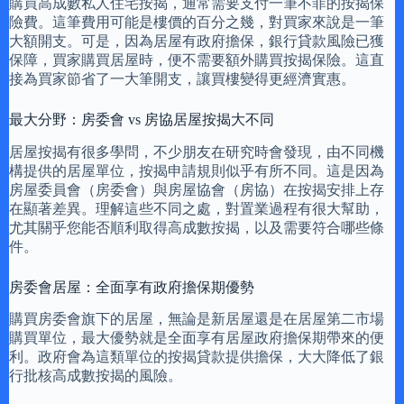
購買高成數私人住宅按揭，通常需要支付一筆不菲的按揭保
險費。這筆費用可能是樓價的百分之幾，對買家來說是一筆
大額開支。可是，因為居屋有政府擔保，銀行貸款風險已獲
保障，買家購買居屋時，便不需要額外購買按揭保險。這直
接為買家節省了一大筆開支，讓買樓變得更經濟實惠。
最大分野：房委會 vs 房協居屋按揭大不同
居屋按揭有很多學問，不少朋友在研究時會發現，由不同機
構提供的居屋單位，按揭申請規則似乎有所不同。這是因為
房屋委員會（房委會）與房屋協會（房協）在按揭安排上存
在顯著差異。理解這些不同之處，對置業過程有很大幫助，
尤其關乎您能否順利取得高成數按揭，以及需要符合哪些條
件。
房委會居屋：全面享有政府擔保期優勢
購買房委會旗下的居屋，無論是新居屋還是在居屋第二市場
購買單位，最大優勢就是全面享有居屋政府擔保期帶來的便
利。政府會為這類單位的按揭貸款提供擔保，大大降低了銀
行批核高成數按揭的風險。