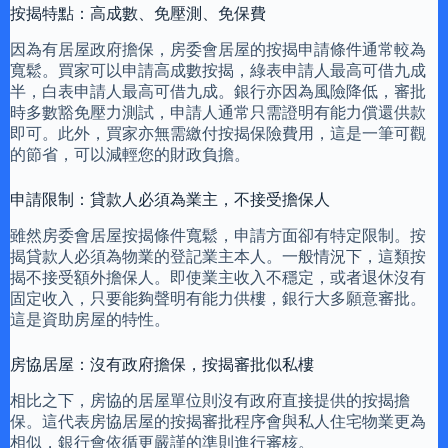
按揭特點：高成數、免壓測、免保費
因為有居屋政府擔保，房委會居屋的按揭申請條件通常較為
寬鬆。買家可以申請高成數按揭，綠表申請人最高可借九成
半，白表申請人最高可借九成。銀行亦因為風險降低，審批
時多數豁免壓力測試，申請人通常只需證明有能力償還供款
即可。此外，買家亦無需繳付按揭保險費用，這是一筆可觀
的節省，可以減輕您的財政負擔。
申請限制：貸款人必須為業主，不接受擔保人
雖然房委會居屋按揭條件寬鬆，申請方面卻有特定限制。按
揭貸款人必須為物業的登記業主本人。一般情況下，這類按
揭不接受額外擔保人。即使業主收入不穩定，或者退休沒有
固定收入，只要能夠聲明有能力供樓，銀行大多願意審批。
這是資助房屋的特性。
房協居屋：沒有政府擔保，按揭審批似私樓
相比之下，房協的居屋單位則沒有政府直接提供的按揭擔
保。這代表房協居屋的按揭審批程序會與私人住宅物業更為
相似，銀行會依循更嚴謹的準則進行審核。