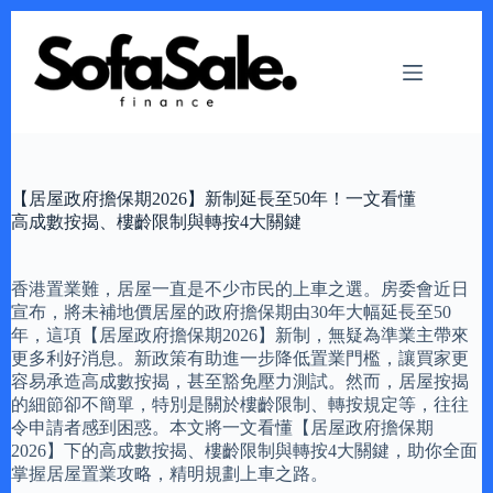
Skip
to
content
【居屋政府擔保期2026】新制延長至50年！一文看懂
高成數按揭、樓齡限制與轉按4大關鍵
香港置業難，居屋一直是不少市民的上車之選。房委會近日
宣布，將未補地價居屋的政府擔保期由30年大幅延長至50
年，這項【居屋政府擔保期2026】新制，無疑為準業主帶來
更多利好消息。新政策有助進一步降低置業門檻，讓買家更
容易承造高成數按揭，甚至豁免壓力測試。然而，居屋按揭
的細節卻不簡單，特別是關於樓齡限制、轉按規定等，往往
令申請者感到困惑。本文將一文看懂【居屋政府擔保期
2026】下的高成數按揭、樓齡限制與轉按4大關鍵，助你全面
掌握居屋置業攻略，精明規劃上車之路。