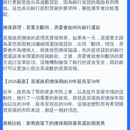
銀行更願意批出高成數貸款，因為銀行放貸的風險有所降
低。這也表示銀行面對買家的要求時，審批通常會比較寬
鬆。
擔保原理：若業主斷供，房委會如何向銀行還款
居屋政府擔保的原理其實很簡單。如果有一天，居屋業主因
為某些原因無法繼續償還按揭貸款，出現「斷供」情況，房
委會作為擔保人，就會按照擔保協議，先向提供貸款的銀行
償還該筆未償還的按揭餘款。之後，房委會就會向斷供的業
主追討這筆款項。這種機制確保了銀行的資金安全，因此銀
行可以更放心批出高成數的居屋按揭。
【2026最新】居屋政府擔保期由30年延長至50年
近年，政府為了幫助更多市民上車，以及提升居屋市場的流
動性，推行了一項重要的新政策。那就是居屋政府擔保年期
由以往的30年，延長至現在的50年。這個改變對所有希望購
買居屋的市民來說，都是一個好消息。
表格比較：新舊政策下的擔保期與最長還款期差異