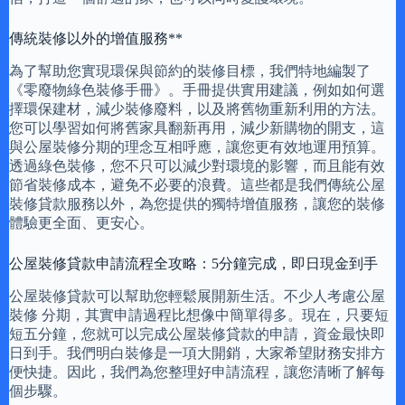
傳統裝修以外的增值服務**
為了幫助您實現環保與節約的裝修目標，我們特地編製了
《零廢物綠色裝修手冊》。手冊提供實用建議，例如如何選
擇環保建材，減少裝修廢料，以及將舊物重新利用的方法。
您可以學習如何將舊家具翻新再用，減少新購物的開支，這
與公屋裝修分期的理念互相呼應，讓您更有效地運用預算。
透過綠色裝修，您不只可以減少對環境的影響，而且能有效
節省裝修成本，避免不必要的浪費。這些都是我們傳統公屋
裝修貸款服務以外，為您提供的獨特增值服務，讓您的裝修
體驗更全面、更安心。
公屋裝修貸款申請流程全攻略：5分鐘完成，即日現金到手
公屋裝修貸款可以幫助您輕鬆展開新生活。不少人考慮公屋
裝修 分期，其實申請過程比想像中簡單得多。現在，只要短
短五分鐘，您就可以完成公屋裝修貸款的申請，資金最快即
日到手。我們明白裝修是一項大開銷，大家希望財務安排方
便快捷。因此，我們為您整理好申請流程，讓您清晰了解每
個步驟。